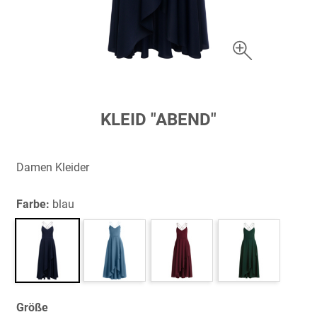
Zum
KLEID "ABEND"
Anfang
der
Bildergalerie
Damen Kleider
springen
Farbe:
blau
Größe