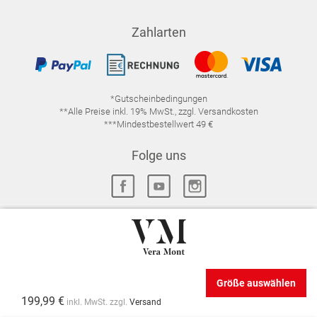
Zahlarten
*Gutscheinbedingungen
**Alle Preise inkl. 19% MwSt., zzgl. Versandkosten
***Mindestbestellwert 49 €
Folge uns
IMPRESSUM
FAQ
DATENSCHUTZ
DATENSCHUTZ-EINSTELLUNGEN
WIDERRUFSRECHT
Größe auswählen
VERTRAG WIDERRUFEN
AGB
199,99 €
inkl. MwSt. zzgl.
Versand