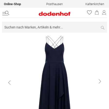
Online-Shop
Posthausen
Kaltenkirchen
Su
Zum
Ende
der
Bildergalerie
springen