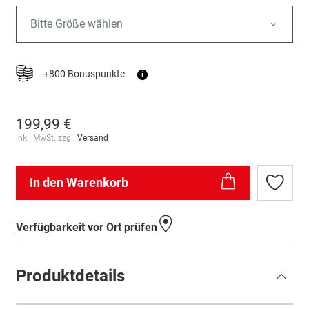
Bitte Größe wählen
+800 Bonuspunkte
i
199,99 €
inkl. MwSt. zzgl.
Versand
In den Warenkorb
Zur
Wunschl
hinzufü
Verfügbarkeit vor Ort prüfen
Produktdetails