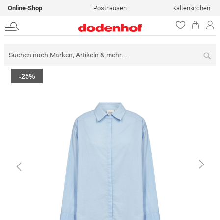
Online-Shop
Posthausen
Kaltenkirchen
Su
Zum
-25%
Ende
der
Bildergalerie
springen