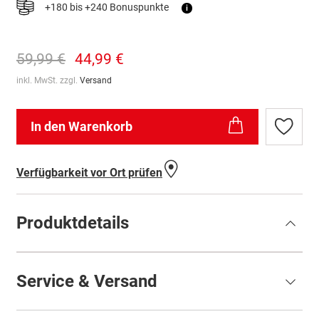
+180 bis +240 Bonuspunkte
i
59,99 €
44,99 €
inkl. MwSt. zzgl.
Versand
In den Warenkorb
Zur
Wunschl
hinzufü
Verfügbarkeit vor Ort prüfen
Produktdetails
Service & Versand