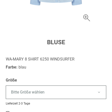
Zum
BLUSE
Anfang
der
Bildergalerie
WA-MARY 8 SHIRT 6250 WINDSURFER
springen
Farbe:
blau
Größe
Bitte Größe wählen
Lieferzeit
2-3 Tage