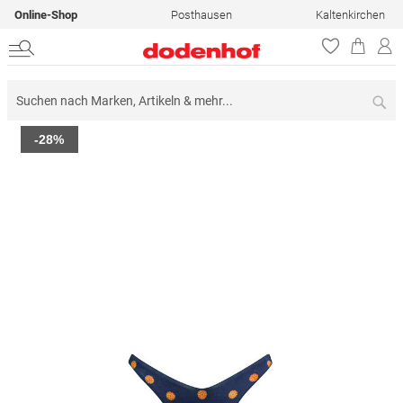
Online-Shop
Posthausen
Kaltenkirchen
Su
Zum
-28%
Ende
der
Bildergalerie
springen