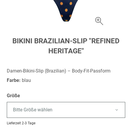
Zum
BIKINI BRAZILIAN-SLIP "REFINED
Anfang
HERITAGE"
der
Bildergalerie
springen
Damen-Bikini-Slip (Brazilian) – Body-Fit-Passform
Farbe:
blau
Größe
Bitte Größe wählen
Lieferzeit
2-3 Tage