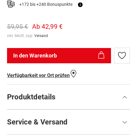
+172 bis +240 Bonuspunkte
i
59,95 €
Ab
42,99 €
inkl. MwSt. zzgl.
Versand
In den Warenkorb
Zur
Wunschl
hinzufü
Verfügbarkeit vor Ort prüfen
Produktdetails
Service & Versand