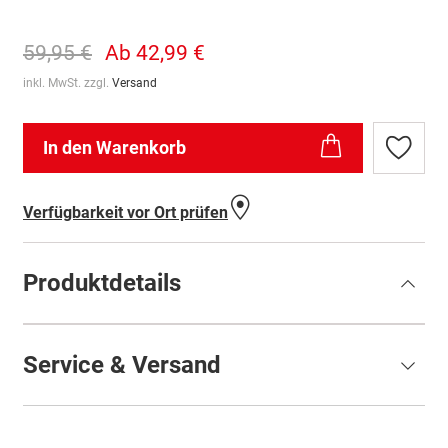
59,95 €
Ab
42,99 €
inkl. MwSt. zzgl.
Versand
In den Warenkorb
Zur
Wunschl
hinzufü
Verfügbarkeit vor Ort prüfen
Produktdetails
Service & Versand