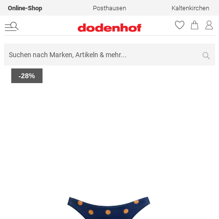
Online-Shop
Posthausen
Kaltenkirchen
Su
Zum
-28%
Ende
der
Bildergalerie
springen