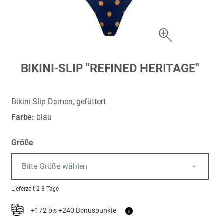
Zum
BIKINI-SLIP "REFINED HERITAGE"
Anfang
der
Bildergalerie
Bikini-Slip Damen, gefüttert
springen
Farbe:
blau
Größe
Bitte Größe wählen
Lieferzeit
2-3 Tage
+172 bis +240 Bonuspunkte
i