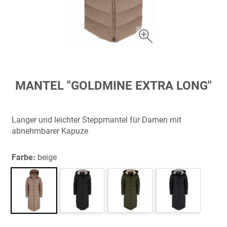
Zum
MANTEL "GOLDMINE EXTRA LONG"
Anfang
der
Bildergalerie
Langer und leichter Steppmantel für Damen mit
springen
abnehmbarer Kapuze
Farbe:
beige