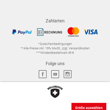
Zahlarten
*Gutscheinbedingungen
**Alle Preise inkl. 19% MwSt., zzgl. Versandkosten
***Mindestbestellwert 49 €
Folge uns
IMPRESSUM
FAQ
DATENSCHUTZ
DATENSCHUTZ-EINSTELLUNGEN
WIDERRUFSRECHT
Größe auswählen