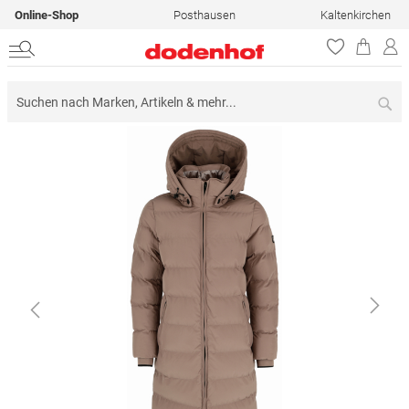
Online-Shop
Posthausen
Kaltenkirchen
Su
Zum
Ende
der
Bildergalerie
springen