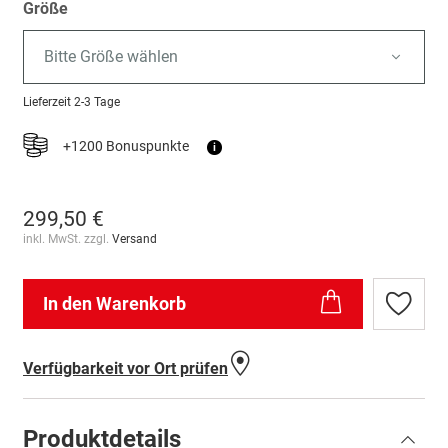
Größe
Bitte Größe wählen
Lieferzeit
2-3 Tage
+1200 Bonuspunkte
i
299,50 €
inkl. MwSt. zzgl.
Versand
In den Warenkorb
Zur
Wunschl
hinzufü
Verfügbarkeit vor Ort prüfen
Produktdetails