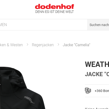
DENN ES IST DEINE WELT
MEN
ken & Westen
Regenjacken
Jacke "Camelia"
WEATH
JACKE "
+360 Bo