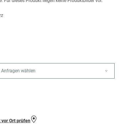
: Für dieses Produkt liegen keine Produktbilder vor.
rz
 Anfragen wählen
e
 vor Ort prüfen