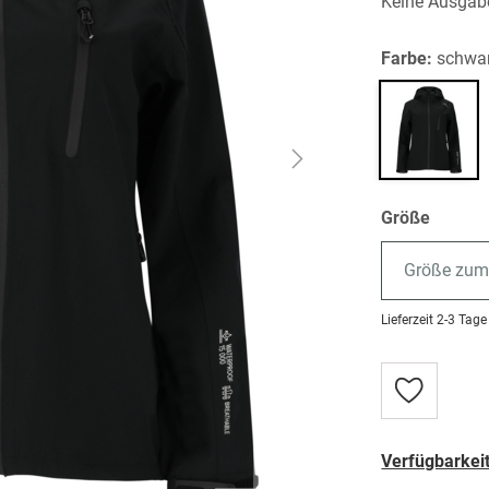
Keine Ausgabe
Farbe:
schwa
Größe
Größe zum
Lieferzeit
2-3 Tage
Zur
Wunschlist
hinzufügen
Verfügbarkeit