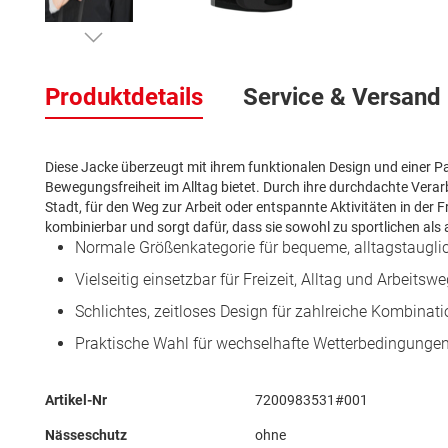
Zum
Anfang
Produktdetails
Service & Versand
der
Bildergalerie
springen
Diese Jacke überzeugt mit ihrem funktionalen Design und einer 
Bewegungsfreiheit im Alltag bietet. Durch ihre durchdachte Verarb
Stadt, für den Weg zur Arbeit oder entspannte Aktivitäten in der Fre
kombinierbar und sorgt dafür, dass sie sowohl zu sportlichen als 
Normale Größenkategorie für bequeme, alltagstaugl
Vielseitig einsetzbar für Freizeit, Alltag und Arbeitsw
Schlichtes, zeitloses Design für zahlreiche Kombinat
Praktische Wahl für wechselhafte Wetterbedingunge
Mehr
Artikel-Nr
7200983531#001
Informationen
Nässeschutz
ohne