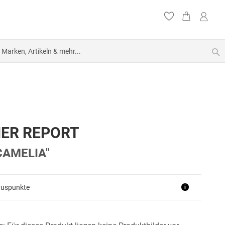
S
ER REPORT
CAMELIA"
nuspunkte
i