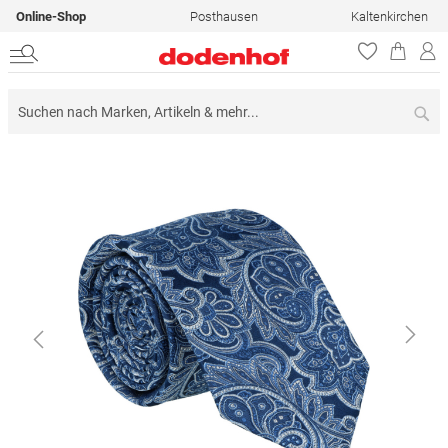
Online-Shop
Posthausen
Kaltenkirchen
Su
Zum
Ende
der
Bildergalerie
springen