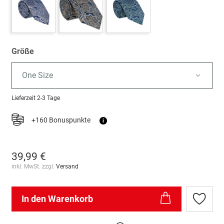
Größe
One Size
Lieferzeit
2-3 Tage
+160 Bonuspunkte
i
39,99 €
inkl. MwSt. zzgl.
Versand
In den Warenkorb
Zur
Wunschl
hinzufü