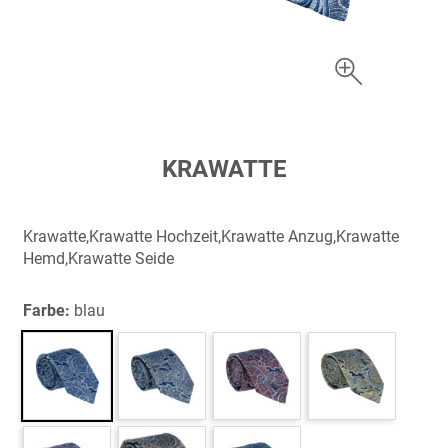
Zum
KRAWATTE
Anfang
der
Bildergalerie
Krawatte,Krawatte Hochzeit,Krawatte Anzug,Krawatte
springen
Hemd,Krawatte Seide
Farbe:
blau