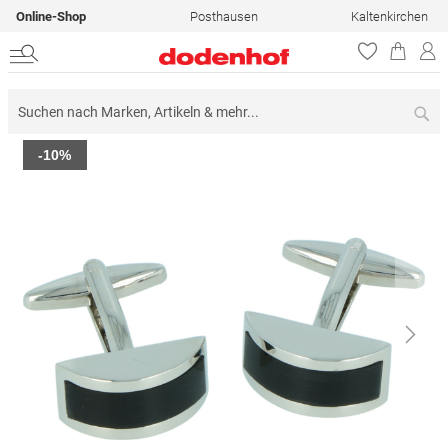
Online-Shop
Posthausen
Kaltenkirchen
Su
Zum
-10%
Ende
der
Bildergalerie
springen