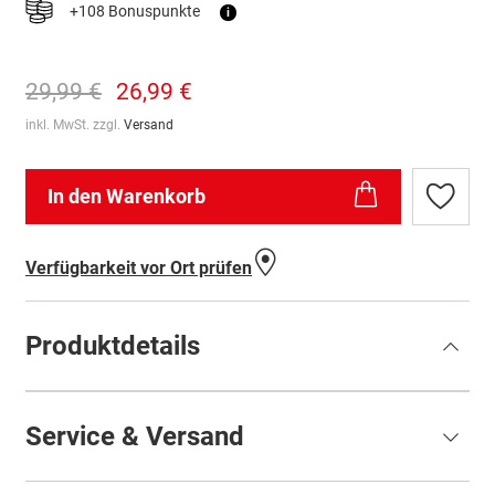
+108 Bonuspunkte
i
29,99 €
26,99 €
inkl. MwSt. zzgl.
Versand
In den Warenkorb
Zur
Wunschl
hinzufü
Verfügbarkeit vor Ort prüfen
Produktdetails
Service & Versand