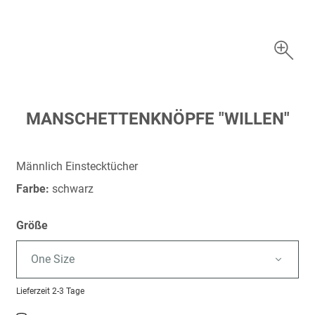
Zum
MANSCHETTENKNÖPFE "WILLEN"
Anfang
der
Bildergalerie
Männlich Einstecktücher
springen
Farbe:
schwarz
Größe
One Size
Lieferzeit
2-3 Tage