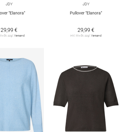
JDY
JDY
lover "Elanora"
Pullover "Elanora"
29,99 €
29,99 €
 MwSt. zzgl.
Versand
inkl. MwSt. zzgl.
Versand