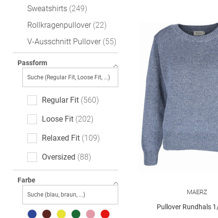
Sweatshirts
249
Rollkragenpullover
22
V-Ausschnitt Pullover
55
Passform
Regular Fit
560
Loose Fit
202
Relaxed Fit
109
Oversized
88
Slim Fit
59
Farbe
MAERZ
Feminine Fit
37
Pullover Rundhals 
Casual Fit
36