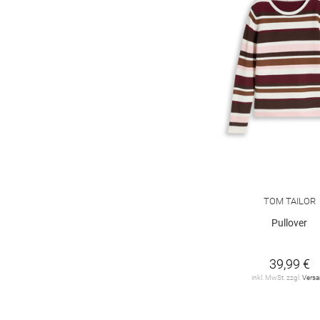
TOM TAILOR
Pullover
39,99 €
inkl. MwSt. zzgl.
Vers