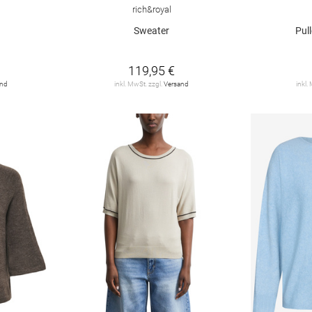
rich&royal
Sweater
Pul
119,95 €
and
inkl. MwSt. zzgl.
Versand
inkl.