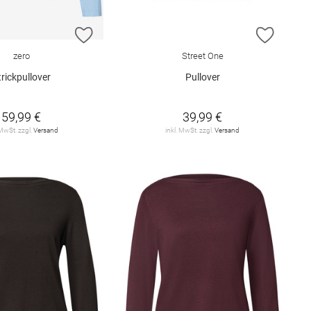
E HINZUFÜGEN
ZUR WUNSCHLISTE HINZUFÜGEN
ZUR W
zero
Street One
trickpullover
Pullover
59,99 €
39,99 €
 MwSt. zzgl.
Versand
inkl. MwSt. zzgl.
Versand