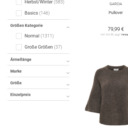
Herbst/Winter
583
GARCIA
Logoprint
20
Pullover
Basics
146
floral
20
Größen Kategorie
79,99 €
Animalprint
16
inkl. MwSt. zzgl.
Vers
Normal
1311
Color-Blocking
14
Große Größen
37
All-Over-Print (AOP)
8
Ärmellänge
cable_knit
7
Marke
kariert
4
Größe
Fischgrätmuster
3
Einzelpreis
Hahnentritt
3
Tartan
3
Ethno
2