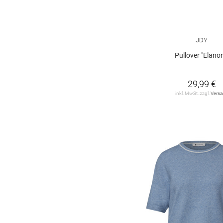
leopard
2
Farbverlauf
1
JDY
Paisley-Muster
1
Pullover "Elanor
argyle
1
29,99 €
gepunktet
1
inkl. MwSt. zzgl.
Vers