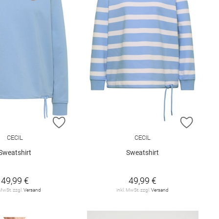
E HINZUFÜGEN
ZUR WUNSCHLISTE HINZUFÜGEN
ZUR W
CECIL
CECIL
Sweatshirt
Sweatshirt
49,99 €
49,99 €
 MwSt. zzgl.
Versand
inkl. MwSt. zzgl.
Versand