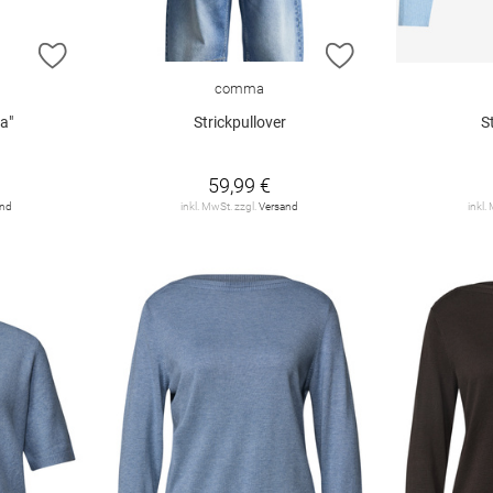
ZUR WUNSCHLISTE HINZUFÜGEN
ZUR WUNSCHLIST
comma
a"
Strickpullover
S
59,99 €
and
inkl. MwSt. zzgl.
Versand
inkl.