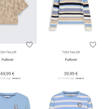
E HINZUFÜGEN
ZUR WUNSCHLISTE HINZUFÜGEN
ZUR W
TOM TAILOR
TOM TAILOR
Pullover
Pullover
69,99 €
39,99 €
 MwSt. zzgl.
Versand
inkl. MwSt. zzgl.
Versand