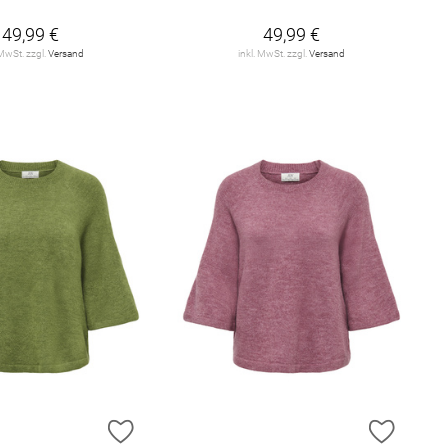
49,99 €
49,99 €
 MwSt. zzgl.
Versand
inkl. MwSt. zzgl.
Versand
E HINZUFÜGEN
ZUR WUNSCHLISTE HINZUFÜGEN
ZUR W