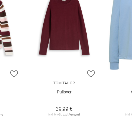
ZUR WUNSCHLISTE HINZUFÜGEN
ZUR WUNSCHLIST
TOM TAILOR
Pullover
39,99 €
and
inkl. MwSt. zzgl.
Versand
inkl.