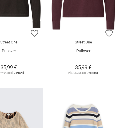
E HINZUFÜGEN
ZUR WUNSCHLISTE HINZUFÜGEN
ZUR W
Street One
Street One
Pullover
Pullover
35,99 €
35,99 €
 MwSt. zzgl.
Versand
inkl. MwSt. zzgl.
Versand