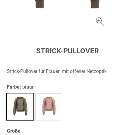
Zum
STRICK-PULLOVER
Anfang
der
Bildergalerie
Strick-Pullover für Frauen mit offener Netzoptik
springen
Farbe:
braun
Größe