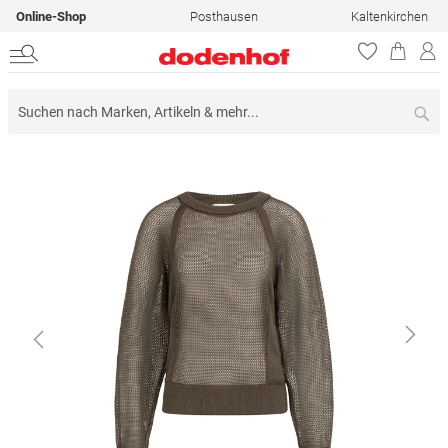
Online-Shop
Posthausen
Kaltenkirchen
Su
Zum
Ende
der
Bildergalerie
springen