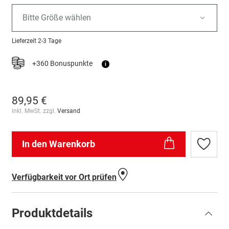
Bitte Größe wählen
Lieferzeit
2-3 Tage
+360 Bonuspunkte
i
89,95 €
inkl. MwSt. zzgl.
Versand
In den Warenkorb
Zur
Wunschl
hinzufü
Verfügbarkeit vor Ort prüfen
Produktdetails