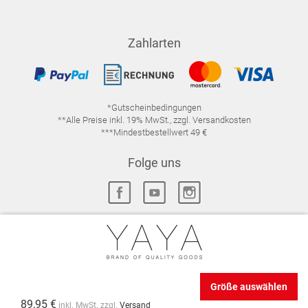
Zahlarten
*Gutscheinbedingungen
**Alle Preise inkl. 19% MwSt., zzgl. Versandkosten
***Mindestbestellwert 49 €
Folge uns
IMPRESSUM
FAQ
DATENSCHUTZ
DATENSCHUTZ-EINSTELLUNGEN
WIDERRUFSRECHT
Größe auswählen
VERTRAG WIDERRUFEN
AGB
89,95 €
inkl. MwSt. zzgl.
Versand