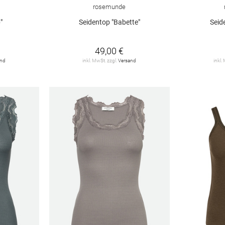
rosemunde
"
Seidentop "Babette"
Seid
49,00 €
and
inkl. MwSt. zzgl.
Versand
inkl.