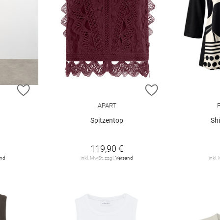
ZUR WUNSCHLISTE HINZUFÜGEN
ZUR WUNSCHLIST
APART
F
Spitzentop
Shi
119,90 €
and
inkl. MwSt. zzgl.
Versand
inkl.