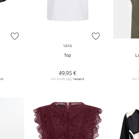
ZUR WUNSCHLISTE HINZUFÜGEN
ZUR WUNSCHLIST
YAYA
t
Top
L
49,95 €
and
inkl. MwSt. zzgl.
Versand
inkl.