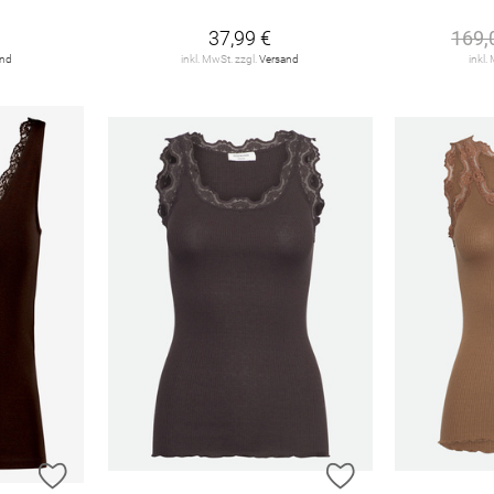
37,99 €
169,
and
inkl. MwSt. zzgl.
Versand
inkl.
ZUR WUNSCHLISTE HINZUFÜGEN
ZUR WUNSCHLIST