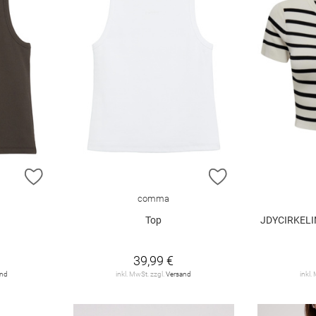
ZUR WUNSCHLISTE HINZUFÜGEN
ZUR WUNSCHLIST
comma
Top
JDYCIRKELI
39,99 €
and
inkl. MwSt. zzgl.
Versand
inkl.