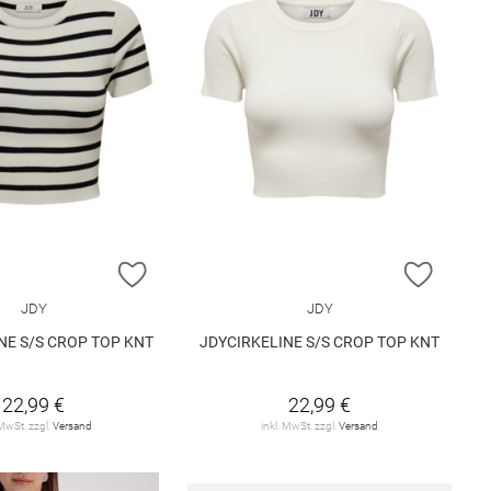
E HINZUFÜGEN
ZUR WUNSCHLISTE HINZUFÜGEN
ZUR W
JDY
JDY
NE S/S CROP TOP KNT
JDYCIRKELINE S/S CROP TOP KNT
22,99 €
22,99 €
 MwSt. zzgl.
Versand
inkl. MwSt. zzgl.
Versand