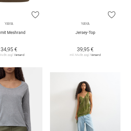
E HINZUFÜGEN
ZUR WUNSCHLISTE HINZUFÜGEN
ZUR W
YAYA
YAYA
 mit Meshrand
Jersey-Top
34,95 €
39,95 €
 MwSt. zzgl.
Versand
inkl. MwSt. zzgl.
Versand