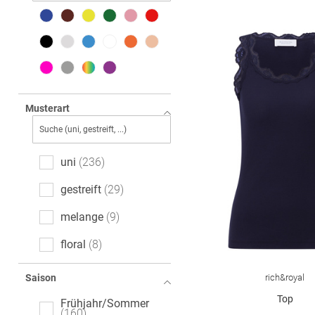
Musterart
uni
236
gestreift
29
melange
9
floral
8
gemustert
8
rich&royal
Saison
Ajour
6
Top
Frühjahr/Sommer
160