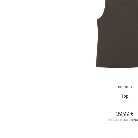
comma
Top
39,99 €
inkl. MwSt. zzgl.
Vers