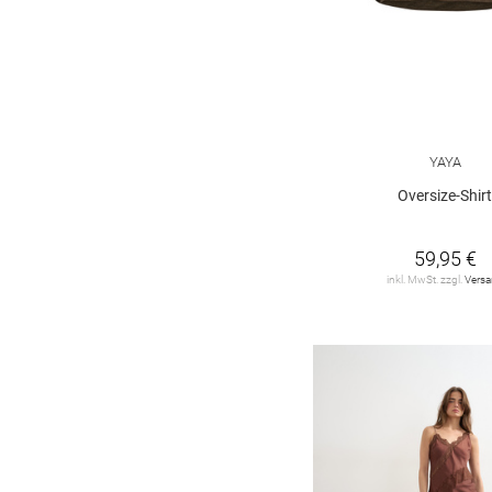
YAYA
Oversize-Shir
59,95 €
inkl. MwSt. zzgl.
Vers