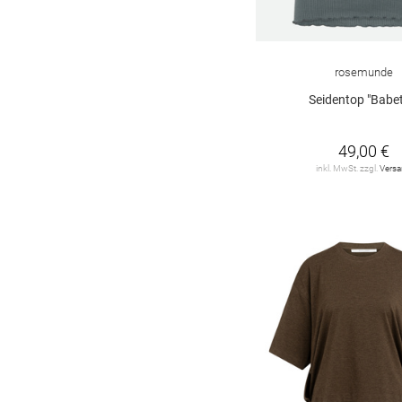
rosemunde
Seidentop "Babet
49,00 €
inkl. MwSt. zzgl.
Vers