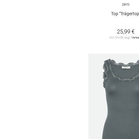
zero
Top "Trägertop
25,99 €
inkl. MwSt. zzgl.
Vers