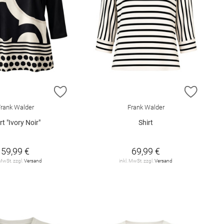
E HINZUFÜGEN
ZUR WUNSCHLISTE HINZUFÜGEN
ZUR W
rank Walder
Frank Walder
rt "Ivory Noir"
Shirt
59,99 €
69,99 €
 MwSt. zzgl.
Versand
inkl. MwSt. zzgl.
Versand