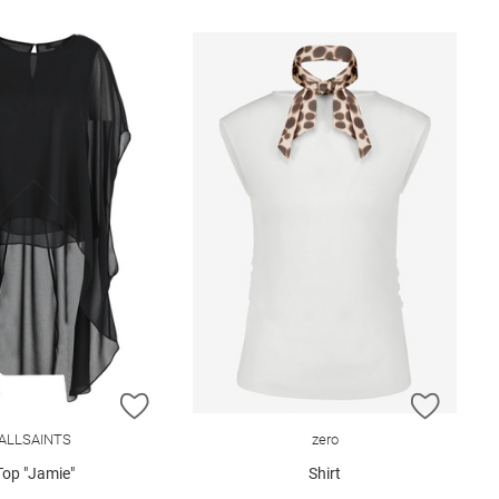
E HINZUFÜGEN
ZUR WUNSCHLISTE HINZUFÜGEN
ZUR W
ALLSAINTS
zero
Top "Jamie"
Shirt