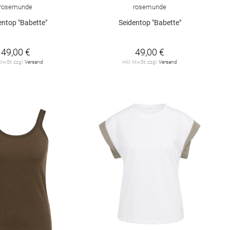
rosemunde
rosemunde
entop "Babette"
Seidentop "Babette"
49,00 €
49,00 €
 MwSt. zzgl.
Versand
inkl. MwSt. zzgl.
Versand