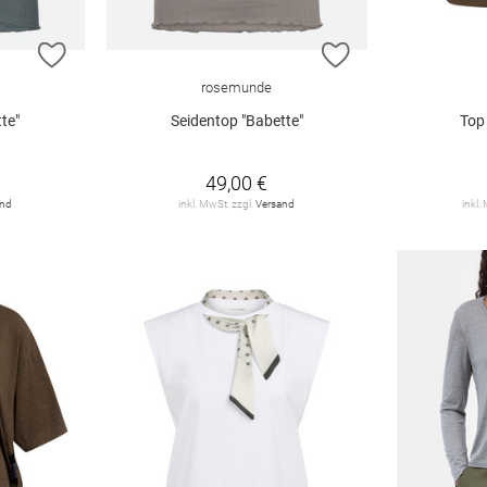
ZUR WUNSCHLISTE HINZUFÜGEN
ZUR WUNSCHLIST
rosemunde
te"
Seidentop "Babette"
Top
49,00 €
and
inkl. MwSt. zzgl.
Versand
inkl.