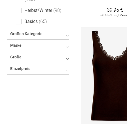
Animalprint
6
39,95 €
Herbst/Winter
98
Motivprint
5
inkl. MwSt. zzgl.
Vers
Basics
65
Logoprint
3
Größen Kategorie
Mottoprint
3
Marke
Hahnentritt
2
Größe
All-Over-Print (AOP)
1
Einzelpreis
Farbverlauf
1
Paisley-Muster
1
gepunktet
1
leopard
1