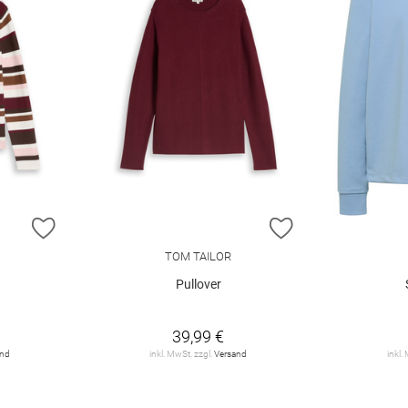
ZUR WUNSCHLISTE HINZUFÜGEN
ZUR WUNSCHLIST
TOM TAILOR
Pullover
39,99 €
and
inkl. MwSt. zzgl.
Versand
inkl.