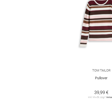
TOM TAILOR
Pullover
39,99 €
inkl. MwSt. zzgl.
Vers