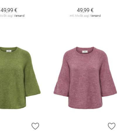
49,99 €
49,99 €
 MwSt. zzgl.
Versand
inkl. MwSt. zzgl.
Versand
E HINZUFÜGEN
ZUR WUNSCHLISTE HINZUFÜGEN
ZUR W