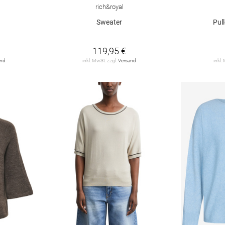
rich&royal
Sweater
Pul
119,95 €
and
inkl. MwSt. zzgl.
Versand
inkl.