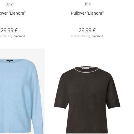
JDY
JDY
lover "Elanora"
Pullover "Elanora"
29,99 €
29,99 €
 MwSt. zzgl.
Versand
inkl. MwSt. zzgl.
Versand