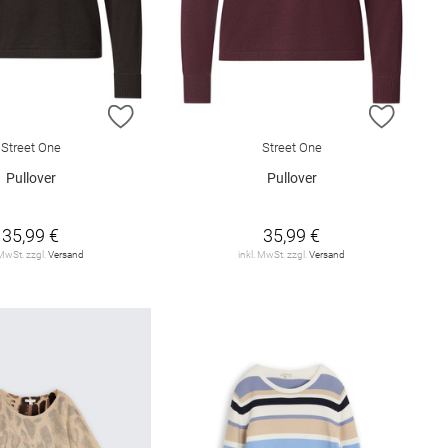
E HINZUFÜGEN
ZUR WUNSCHLISTE HINZUFÜGEN
ZUR W
Street One
Street One
Pullover
Pullover
35,99 €
35,99 €
 MwSt. zzgl.
Versand
inkl. MwSt. zzgl.
Versand