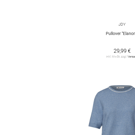
leopard
2
Farbverlauf
1
JDY
Paisley-Muster
1
Pullover "Elanor
argyle
1
29,99 €
gepunktet
1
inkl. MwSt. zzgl.
Vers