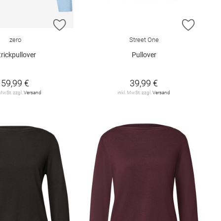
E HINZUFÜGEN
ZUR WUNSCHLISTE HINZUFÜGEN
ZUR W
zero
Street One
trickpullover
Pullover
59,99 €
39,99 €
 MwSt. zzgl.
Versand
inkl. MwSt. zzgl.
Versand