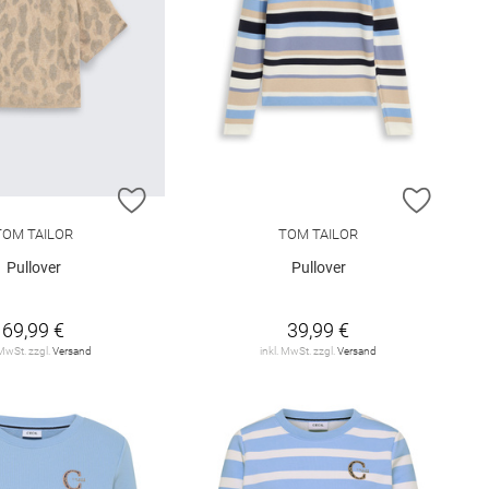
E HINZUFÜGEN
ZUR WUNSCHLISTE HINZUFÜGEN
ZUR W
TOM TAILOR
TOM TAILOR
Pullover
Pullover
69,99 €
39,99 €
 MwSt. zzgl.
Versand
inkl. MwSt. zzgl.
Versand