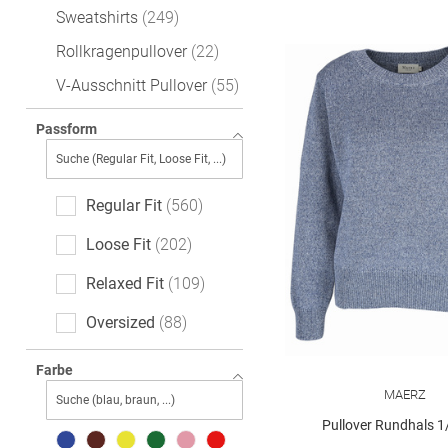
Sweatshirts
249
Rollkragenpullover
22
V-Ausschnitt Pullover
55
Passform
Regular Fit
560
Loose Fit
202
Relaxed Fit
109
Oversized
88
Slim Fit
59
Farbe
MAERZ
Feminine Fit
37
Pullover Rundhals 
Casual Fit
36