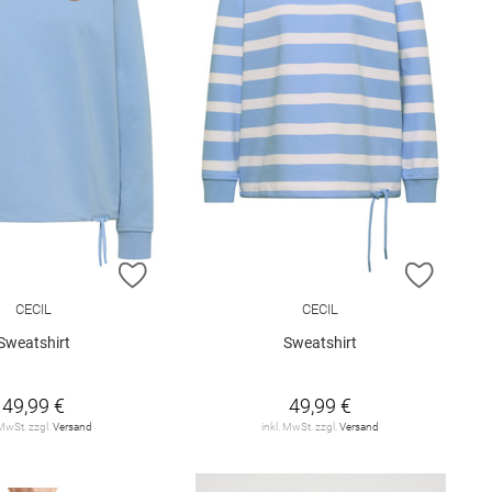
E HINZUFÜGEN
ZUR WUNSCHLISTE HINZUFÜGEN
ZUR W
CECIL
CECIL
Sweatshirt
Sweatshirt
49,99 €
49,99 €
 MwSt. zzgl.
Versand
inkl. MwSt. zzgl.
Versand