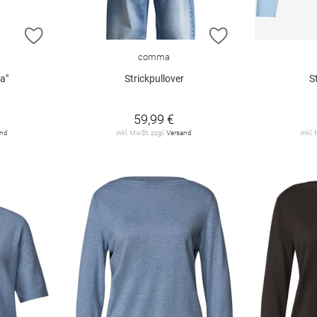
ZUR WUNSCHLISTE HINZUFÜGEN
ZUR WUNSCHLIST
comma
a"
Strickpullover
S
59,99 €
and
inkl. MwSt. zzgl.
Versand
inkl.