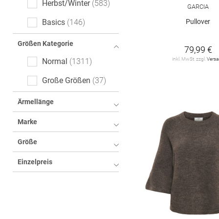
Herbst/Winter
583
GARCIA
Logoprint
20
Pullover
Basics
146
floral
20
Größen Kategorie
79,99 €
Animalprint
16
inkl. MwSt. zzgl.
Vers
Normal
1311
Color-Blocking
14
Große Größen
37
All-Over-Print (AOP)
8
Ärmellänge
cable_knit
7
Marke
kariert
4
Größe
Fischgrätmuster
3
Einzelpreis
Hahnentritt
3
Tartan
3
Ethno
2