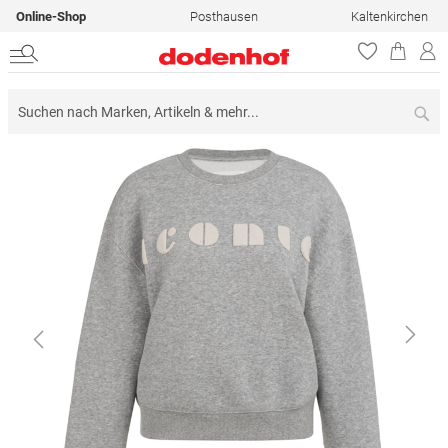
Online-Shop
Posthausen
Kaltenkirchen
Su
Zum
Ende
der
Bildergalerie
springen