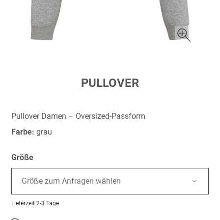
Zum
PULLOVER
Anfang
der
Bildergalerie
Pullover Damen – Oversized-Passform
springen
Farbe:
grau
Größe
Größe zum Anfragen wählen
Lieferzeit
2-3 Tage