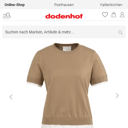
Online-Shop
Posthausen
Kaltenkirchen
Su
Zum
Ende
der
Bildergalerie
springen