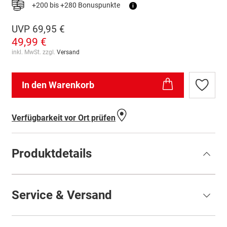
+200 bis +280 Bonuspunkte
i
UVP
69,95 €
49,99 €
inkl. MwSt. zzgl.
Versand
In den Warenkorb
Zur
Wunschl
hinzufü
Verfügbarkeit vor Ort prüfen
Produktdetails
Service & Versand