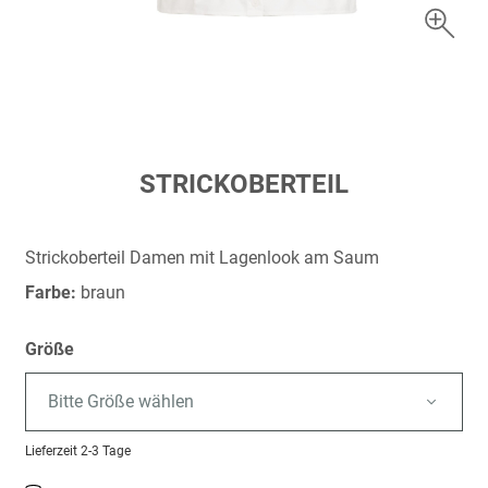
Zum
STRICKOBERTEIL
Anfang
der
Bildergalerie
Strickoberteil Damen mit Lagenlook am Saum
springen
Farbe:
braun
Größe
Bitte Größe wählen
Lieferzeit
2-3 Tage