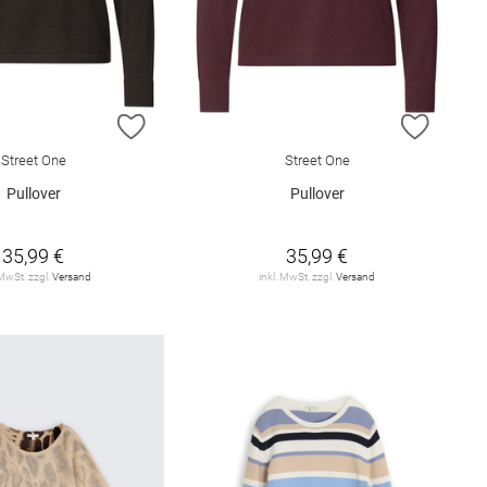
E HINZUFÜGEN
ZUR WUNSCHLISTE HINZUFÜGEN
ZUR W
Street One
Street One
Pullover
Pullover
35,99 €
35,99 €
 MwSt. zzgl.
Versand
inkl. MwSt. zzgl.
Versand