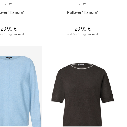
JDY
JDY
lover "Elanora"
Pullover "Elanora"
29,99 €
29,99 €
 MwSt. zzgl.
Versand
inkl. MwSt. zzgl.
Versand