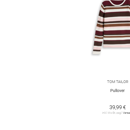
TOM TAILOR
Pullover
39,99 €
inkl. MwSt. zzgl.
Vers