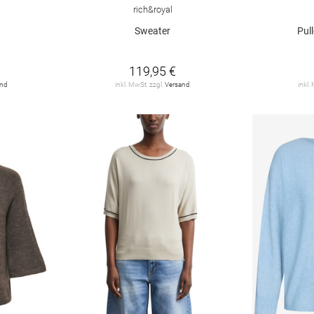
rich&royal
Sweater
Pul
119,95 €
and
inkl. MwSt. zzgl.
Versand
inkl.