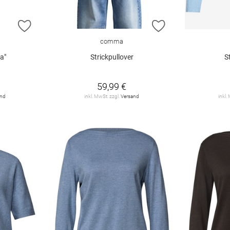
ZUR WUNSCHLISTE HINZUFÜGEN
ZUR WUNSCHLIST
comma
a"
Strickpullover
S
59,99 €
and
inkl. MwSt. zzgl.
Versand
inkl.