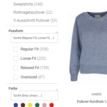
Sweatshirts
248
Rollkragenpullover
22
V-Ausschnitt Pullover
55
Passform
Regular Fit
558
Loose Fit
203
Relaxed Fit
109
Oversized
87
Slim Fit
58
Farbe
MAERZ
Feminine Fit
37
Pullover Rundhals 
Casual Fit
36