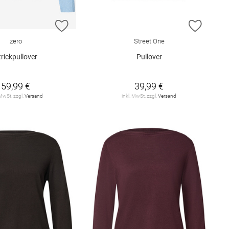
E HINZUFÜGEN
ZUR WUNSCHLISTE HINZUFÜGEN
ZUR W
zero
Street One
trickpullover
Pullover
59,99 €
39,99 €
 MwSt. zzgl.
Versand
inkl. MwSt. zzgl.
Versand