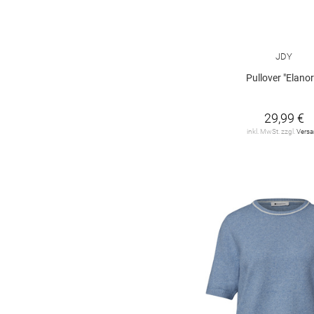
leopard
2
Farbverlauf
1
JDY
Paisley-Muster
1
Pullover "Elanor
argyle
1
29,99 €
gepunktet
1
inkl. MwSt. zzgl.
Vers