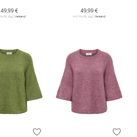
49,99 €
49,99 €
 MwSt. zzgl.
Versand
inkl. MwSt. zzgl.
Versand
E HINZUFÜGEN
ZUR WUNSCHLISTE HINZUFÜGEN
ZUR W