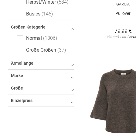
Herbst/Winter
584
GARCIA
Logoprint
20
Pullover
Basics
146
floral
19
Größen Kategorie
79,99 €
Animalprint
16
inkl. MwSt. zzgl.
Vers
Normal
1306
Color-Blocking
14
Große Größen
37
All-Over-Print (AOP)
8
Ärmellänge
cable_knit
7
Marke
kariert
4
Größe
Fischgrätmuster
3
Einzelpreis
Hahnentritt
3
Tartan
3
Ethno
2