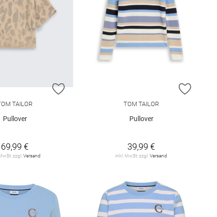
E HINZUFÜGEN
ZUR WUNSCHLISTE HINZUFÜGEN
ZUR W
TOM TAILOR
TOM TAILOR
Pullover
Pullover
69,99 €
39,99 €
 MwSt. zzgl.
Versand
inkl. MwSt. zzgl.
Versand