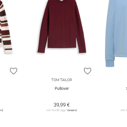
ZUR WUNSCHLISTE HINZUFÜGEN
ZUR WUNSCHLIST
TOM TAILOR
Pullover
39,99 €
and
inkl. MwSt. zzgl.
Versand
inkl.