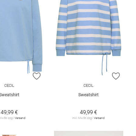
E HINZUFÜGEN
ZUR WUNSCHLISTE HINZUFÜGEN
ZUR W
CECIL
CECIL
Sweatshirt
Sweatshirt
49,99 €
49,99 €
 MwSt. zzgl.
Versand
inkl. MwSt. zzgl.
Versand