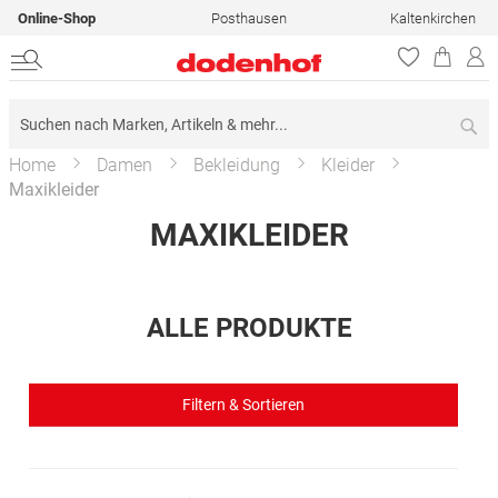
Online-Shop
Posthausen
Kaltenkirchen
Su
Home
Damen
Bekleidung
Kleider
Maxikleider
MAXIKLEIDER
ALLE PRODUKTE
Filtern & Sortieren