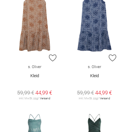
ZUR WUNSCHLISTE HINZUFÜGEN
ZUR W
s. Oliver
s. Oliver
Kleid
Kleid
59,99 €
44,99 €
59,99 €
44,99 €
inkl. MwSt. zzgl.
Versand
inkl. MwSt. zzgl.
Versand