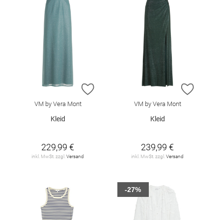
ZUR WUNSCHLISTE HINZUFÜGEN
ZUR W
VM by Vera Mont
VM by Vera Mont
Kleid
Kleid
229,99 €
239,99 €
inkl. MwSt. zzgl.
Versand
inkl. MwSt. zzgl.
Versand
-27%