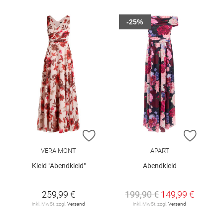
-25%
ZUR WUNSCHLISTE HINZUFÜGEN
ZUR W
VERA MONT
APART
Kleid "Abendkleid"
Abendkleid
259,99 €
199,90 €
149,99 €
inkl. MwSt. zzgl.
Versand
inkl. MwSt. zzgl.
Versand