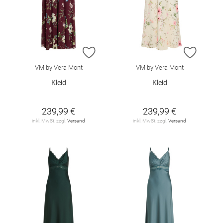
ZUR WUNSCHLISTE HINZUFÜGEN
ZUR W
VM by Vera Mont
VM by Vera Mont
Kleid
Kleid
239,99 €
239,99 €
inkl. MwSt. zzgl.
Versand
inkl. MwSt. zzgl.
Versand