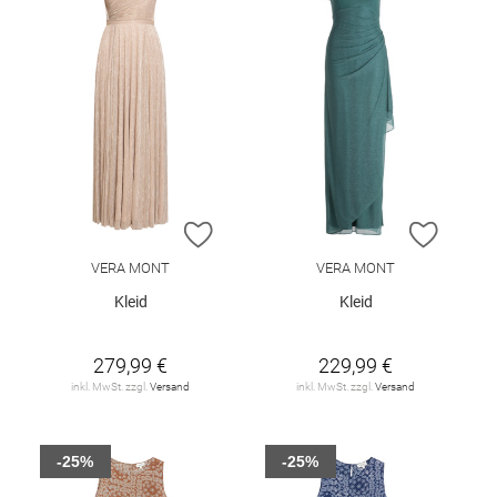
ZUR WUNSCHLISTE HINZUFÜGEN
ZUR W
VERA MONT
VERA MONT
Kleid
Kleid
279,99 €
229,99 €
inkl. MwSt. zzgl.
Versand
inkl. MwSt. zzgl.
Versand
-25%
-25%