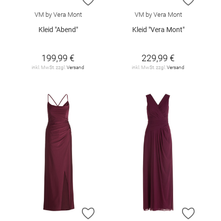
VM by Vera Mont
VM by Vera Mont
Kleid "Abend"
Kleid "Vera Mont"
199,99 €
229,99 €
inkl. MwSt. zzgl.
Versand
inkl. MwSt. zzgl.
Versand
ZUR WUNSCHLISTE HINZUFÜGEN
ZUR W