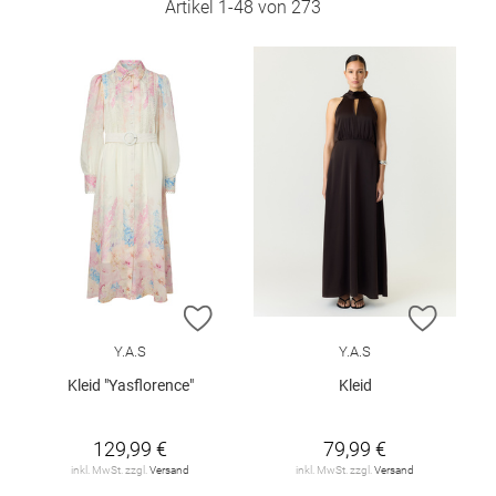
Artikel
1
-
48
von
273
ZUR WUNSCHLISTE HINZUFÜGEN
ZUR W
Y.A.S
Y.A.S
Kleid "Yasflorence"
Kleid
129,99 €
79,99 €
inkl. MwSt. zzgl.
Versand
inkl. MwSt. zzgl.
Versand