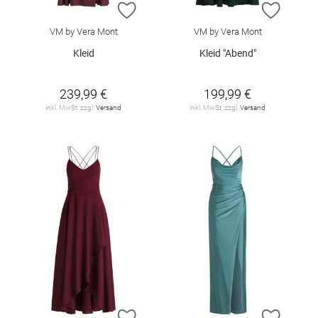
ZUR WUNSCHLISTE HINZUFÜGEN
ZUR W
VM by Vera Mont
VM by Vera Mont
Kleid
Kleid "Abend"
239,99 €
199,99 €
inkl. MwSt. zzgl.
Versand
inkl. MwSt. zzgl.
Versand
ZUR WUNSCHLISTE HINZUFÜGEN
ZUR W