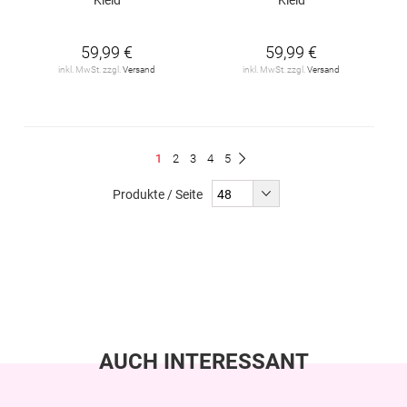
59,99 €
59,99 €
inkl. MwSt. zzgl.
Versand
inkl. MwSt. zzgl.
Versand
Seite
Du
Seite
Seite
Seite
Seite
1
2
3
4
5
Seite
Weiter
liest
Produkte / Seite
gerade
Seite
AUCH INTERESSANT