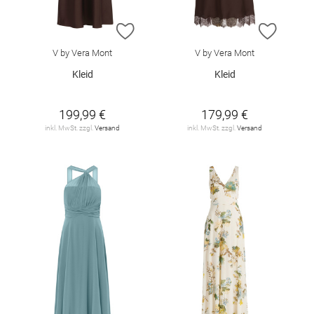
ZUR WUNSCHLISTE HINZUFÜGEN
ZUR W
V by Vera Mont
V by Vera Mont
Kleid
Kleid
199,99 €
179,99 €
inkl. MwSt. zzgl.
Versand
inkl. MwSt. zzgl.
Versand