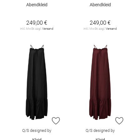
Abendkleid
Abendkleid
249,00 €
249,00 €
inkl. MwSt. zzgl.
Versand
inkl. MwSt. zzgl.
Versand
ZUR WUNSCHLISTE HINZUFÜGEN
ZUR W
Q/S designed by
Q/S designed by
Kleid
Kleid