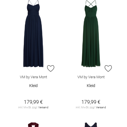
ZUR WUNSCHLISTE HINZUFÜGEN
ZUR W
VM by Vera Mont
VM by Vera Mont
Kleid
Kleid
179,99 €
179,99 €
inkl. MwSt. zzgl.
Versand
inkl. MwSt. zzgl.
Versand