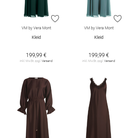
ZUR WUNSCHLISTE HINZUFÜGEN
ZUR W
VM by Vera Mont
VM by Vera Mont
Kleid
Kleid
199,99 €
199,99 €
inkl. MwSt. zzgl.
Versand
inkl. MwSt. zzgl.
Versand