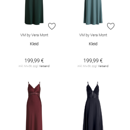
ZUR WUNSCHLISTE HINZUFÜGEN
ZUR W
VM by Vera Mont
VM by Vera Mont
Kleid
Kleid
199,99 €
199,99 €
inkl. MwSt. zzgl.
Versand
inkl. MwSt. zzgl.
Versand