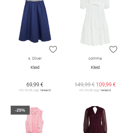
ZUR WUNSCHLISTE HINZUFÜGEN
ZUR W
s. Oliver
comma
Kleid
Kleid
69,99 €
149,99 €
109,99 €
inkl. MwSt. zzgl.
Versand
inkl. MwSt. zzgl.
Versand
-25%