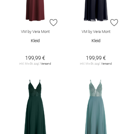
ZUR WUNSCHLISTE HINZUFÜGEN
ZUR W
VM by Vera Mont
VM by Vera Mont
Kleid
Kleid
199,99 €
199,99 €
inkl. MwSt. zzgl.
Versand
inkl. MwSt. zzgl.
Versand