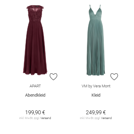
ZUR WUNSCHLISTE HINZUFÜGEN
ZUR W
APART
VM by Vera Mont
Abendkleid
Kleid
199,90 €
249,99 €
inkl. MwSt. zzgl.
Versand
inkl. MwSt. zzgl.
Versand