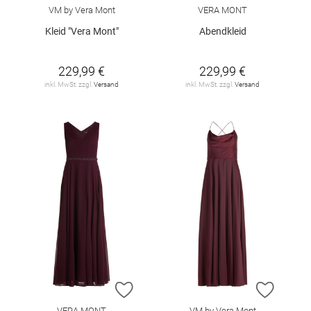
VM by Vera Mont
VERA MONT
Kleid "Vera Mont"
Abendkleid
229,99 €
229,99 €
inkl. MwSt. zzgl.
Versand
inkl. MwSt. zzgl.
Versand
ZUR WUNSCHLISTE HINZUFÜGEN
ZUR W
VERA MONT
VM by Vera Mont