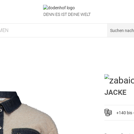
DENN ES IST DEINE WELT
MEN
JACKE
+140 bis