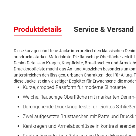
Zum
Anfang
Produktdetails
Service & Versand
der
Bildergalerie
springen
Diese kurz geschnittene Jacke interpretiert den klassischen Den
ausdrucksstarken Materialmix. Die flauschige Oberfläche verleih
Denim-Details an Kragen, Knopfleiste, Brusttaschen und Ärmelab
Druckknopfleiste macht das An- und Ausziehen besonders unkompl
unterstreichen den lässigen, urbanen Charakter. Ideal für Alltag,
diese Jacke ist ein vielseitiger Begleiter für Erwachsene, die mo
Kurze, cropped Passform für moderne Silhouette
Weiche, flauschige Oberfläche mit markanten Denim-
Durchgehende Druckknopfleiste für leichtes Schließe
Zwei aufgesetzte Brusttaschen mit Patte und Druckk
Kentkragen und Ärmelabschlüsse in kontrastierender
Kontrastierende Ziernähte an den Denim-Elementen