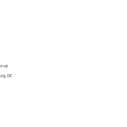
ss up
urg, DE