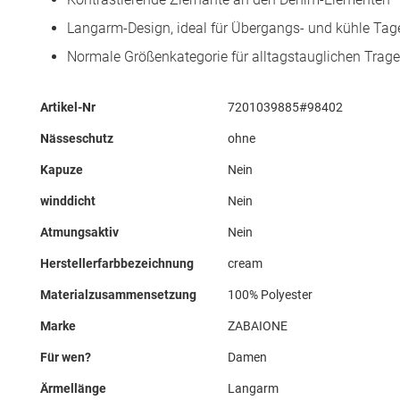
Langarm-Design, ideal für Übergangs- und kühle Tag
Normale Größenkategorie für alltagstauglichen Trag
Mehr
Artikel-Nr
7201039885#98402
Informationen
Nässeschutz
ohne
Kapuze
Nein
winddicht
Nein
Atmungsaktiv
Nein
Herstellerfarbbezeichnung
cream
Materialzusammensetzung
100% Polyester
Marke
ZABAIONE
Für wen?
Damen
Ärmellänge
Langarm