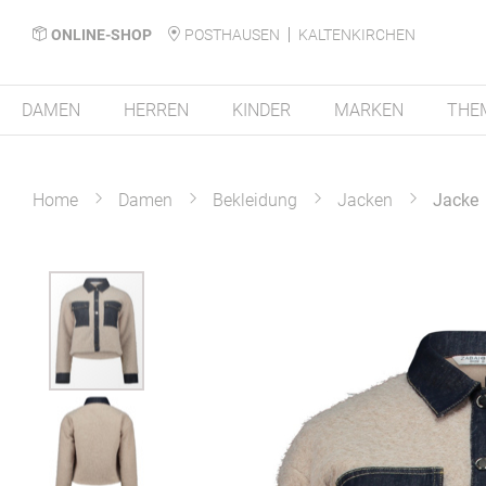
ONLINE-SHOP
POSTHAUSEN
KALTENKIRCHEN
DAMEN
HERREN
KINDER
MARKEN
THE
Home
Damen
Bekleidung
Jacken
Jacke
Zum
Ende
der
Bildergalerie
springen