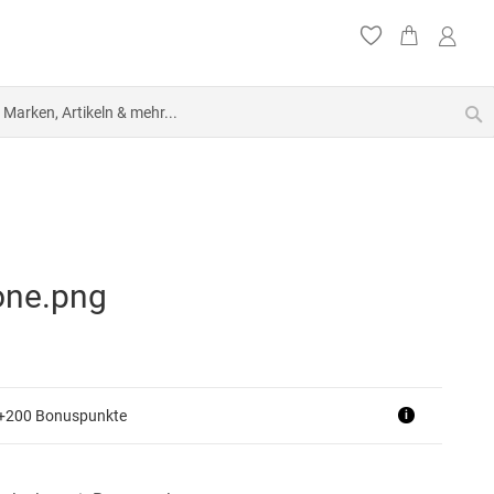
S
 +200 Bonuspunkte
i