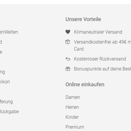
Unsere Vorteile
enWelten
Klimaneutraler Versand
d
Versandkostenfrei ab 49€ 
Card
e
Kostenloser Rückversand
Bonuspunkte auf deine Bes
ung
xikon
Online einkaufen
Damen
ferung
Herren
Rückgabe
Kinder
Premium