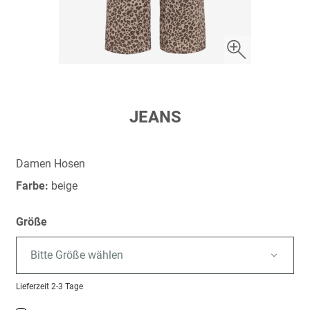
Zum
JEANS
Anfang
der
Bildergalerie
Damen Hosen
springen
Farbe:
beige
Größe
Bitte Größe wählen
Lieferzeit
2-3 Tage