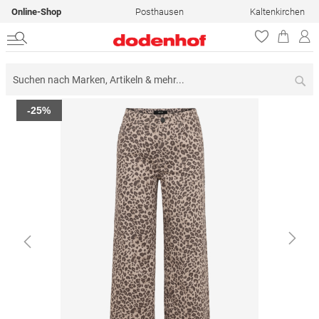
Online-Shop
Posthausen
Kaltenkirchen
Su
Zum
-25%
Ende
der
Bildergalerie
springen