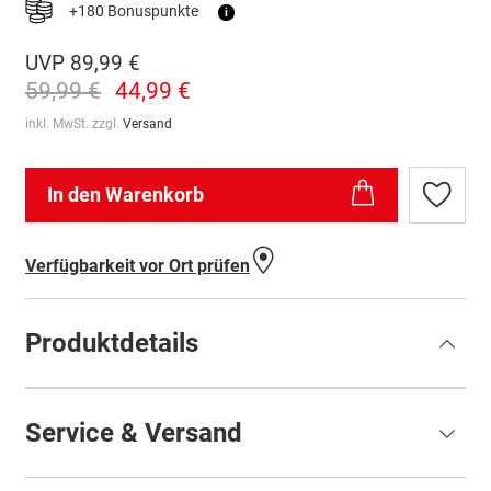
+180 Bonuspunkte
i
UVP
89,99 €
59,99 €
44,99 €
inkl. MwSt. zzgl.
Versand
In den Warenkorb
Zur
Wunschl
hinzufü
Verfügbarkeit vor Ort prüfen
Produktdetails
Service & Versand