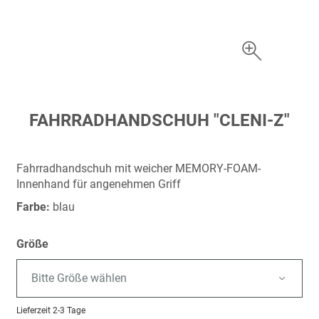
Zum
FAHRRADHANDSCHUH "CLENI-Z"
Anfang
der
Bildergalerie
Fahrradhandschuh mit weicher MEMORY-FOAM-
springen
Innenhand für angenehmen Griff
Farbe:
blau
Größe
Bitte Größe wählen
Lieferzeit
2-3 Tage