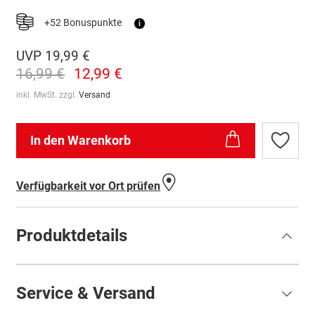
+52 Bonuspunkte
i
UVP
19,99 €
16,99 €
12,99 €
inkl. MwSt. zzgl.
Versand
In den Warenkorb
Zur
Wunschl
hinzufü
Verfügbarkeit vor Ort prüfen
Produktdetails
Service & Versand