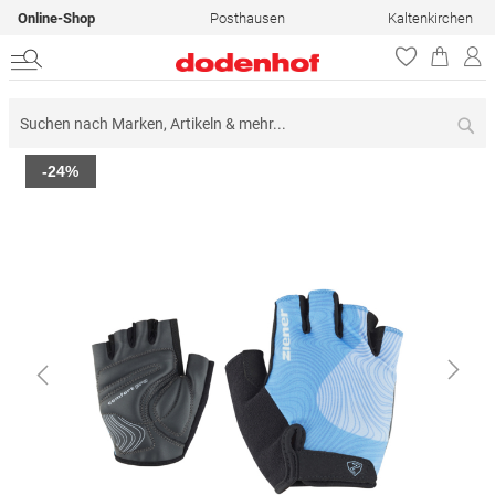
Online-Shop
Posthausen
Kaltenkirchen
Su
Zum
-24%
Ende
der
Bildergalerie
springen