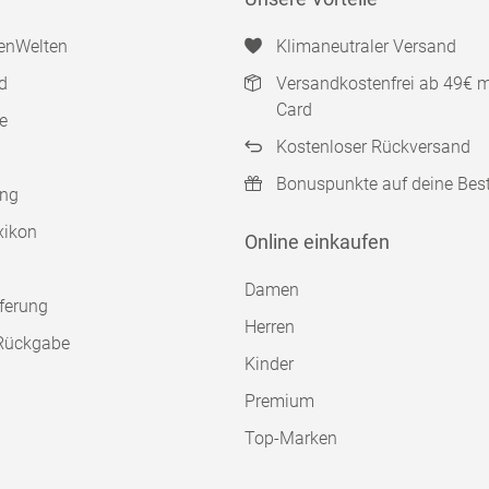
enWelten
Klimaneutraler Versand
d
Versandkostenfrei ab 49€ 
Card
e
Kostenloser Rückversand
Bonuspunkte auf deine Bes
ung
xikon
Online einkaufen
Damen
ferung
Herren
Rückgabe
Kinder
Premium
Top-Marken