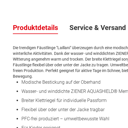
Zum
Anfang
Produktdetails
Service & Versand
der
Bildergalerie
springen
Die trendigen Fäustlinge "Laillani" überzeugen durch eine modisc
winterliche Aktivitäten. Dank der wasser- und winddichten ZIE
Witterung angenehm warm und trocken. Der breite Klettriegel sorgt
Fäustlinge flexibel über oder unter der Jacke zu tragen. Umweltb
freien Produktion. Perfekt geeignet für aktive Tage im Schnee, bi
Bewegung.
Modische Bestickung auf der Oberhand
Wasser- und winddichte ZIENER AQUASHIELD® Memb
Breiter Klettriegel für individuelle Passform
Flexibel über oder unter der Jacke tragbar
PFC-frei produziert – umweltbewusste Wahl
Für Kinder geeignet