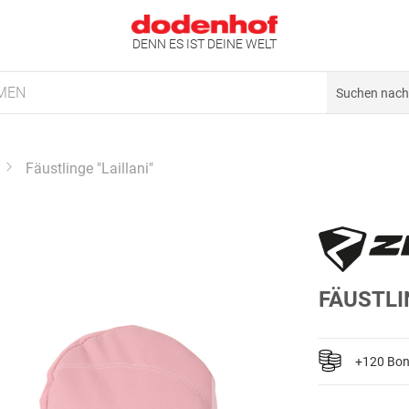
DENN ES IST DEINE WELT
MEN
Fäustlinge "Laillani"
FÄUSTLI
+120 Bo