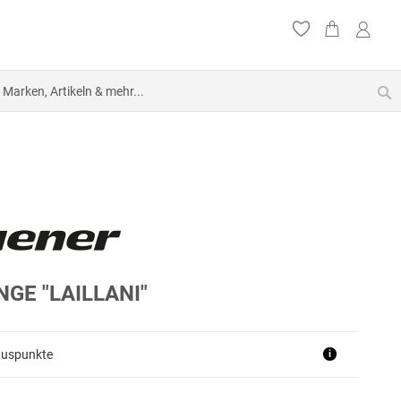
S
NGE "LAILLANI"
nuspunkte
i