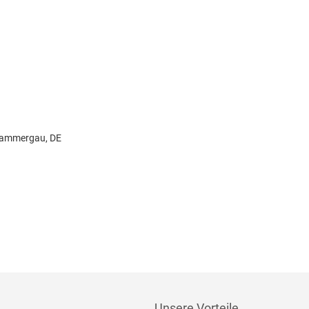
rammergau, DE
Unsere Vorteile