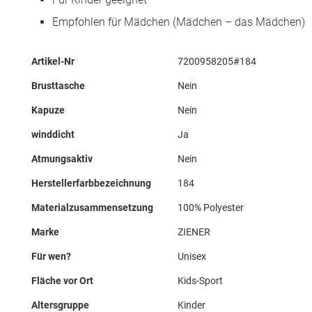
Empfohlen für Mädchen (Mädchen – das Mädchen)
Mehr
Artikel-Nr
7200958205#184
Informationen
Brusttasche
Nein
Kapuze
Nein
winddicht
Ja
Atmungsaktiv
Nein
Herstellerfarbbezeichnung
184
Materialzusammensetzung
100% Polyester
Marke
ZIENER
Für wen?
Unisex
Fläche vor Ort
Kids-Sport
Altersgruppe
Kinder