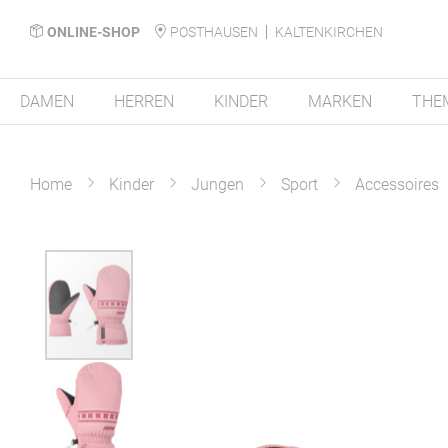
ONLINE-SHOP
POSTHAUSEN
KALTENKIRCHEN
DAMEN
HERREN
KINDER
MARKEN
THE
Home
Kinder
Jungen
Sport
Accessoires
Zum
Ende
der
Bildergalerie
springen