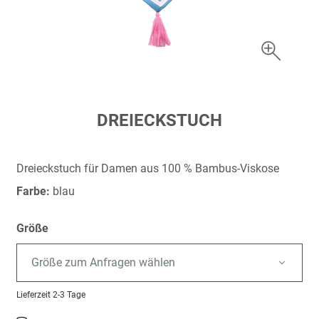
Zum
DREIECKSTUCH
Anfang
der
Bildergalerie
Dreieckstuch für Damen aus 100 % Bambus-Viskose
springen
Farbe:
blau
Größe
Größe zum Anfragen wählen
Lieferzeit
2-3 Tage