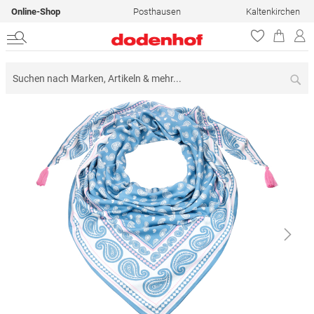
Online-Shop
Posthausen
Kaltenkirchen
Su
Zum
Ende
der
Bildergalerie
springen