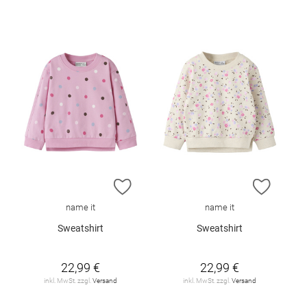
ZUR WUNSCHLISTE HINZUFÜGEN
ZUR W
name it
name it
Sweatshirt
Sweatshirt
22,99 €
22,99 €
inkl. MwSt. zzgl.
Versand
inkl. MwSt. zzgl.
Versand