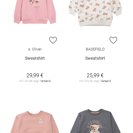
ZUR WUNSCHLISTE HINZUFÜGEN
ZUR W
s. Oliver
BASEFIELD
Sweatshirt
Sweatshirt
29,99 €
25,99 €
inkl. MwSt. zzgl.
Versand
inkl. MwSt. zzgl.
Versand