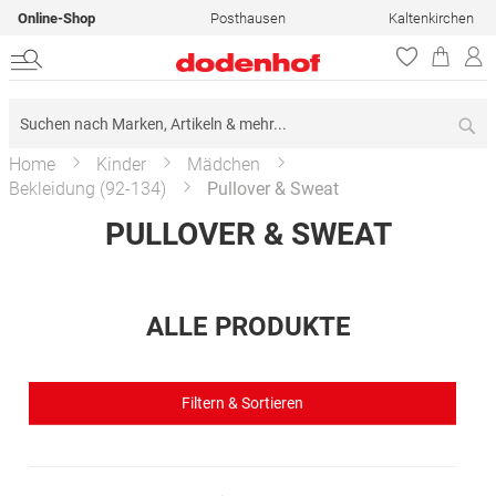
Online-Shop
Posthausen
Kaltenkirchen
Su
Home
Kinder
Mädchen
Bekleidung (92-134)
Pullover & Sweat
PULLOVER & SWEAT
ALLE PRODUKTE
Filtern & Sortieren