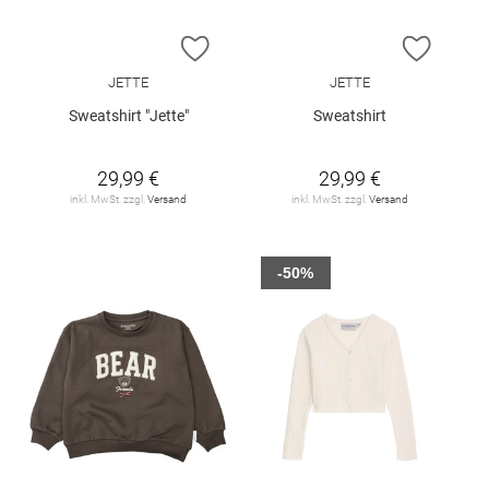
ZUR WUNSCHLISTE HINZUFÜGEN
ZUR W
JETTE
JETTE
Sweatshirt "Jette"
Sweatshirt
29,99 €
29,99 €
inkl. MwSt. zzgl.
Versand
inkl. MwSt. zzgl.
Versand
-50%