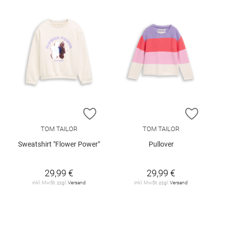
ZUR WUNSCHLISTE HINZUFÜGEN
ZUR W
TOM TAILOR
TOM TAILOR
Sweatshirt "Flower Power"
Pullover
29,99 €
29,99 €
inkl. MwSt. zzgl.
Versand
inkl. MwSt. zzgl.
Versand