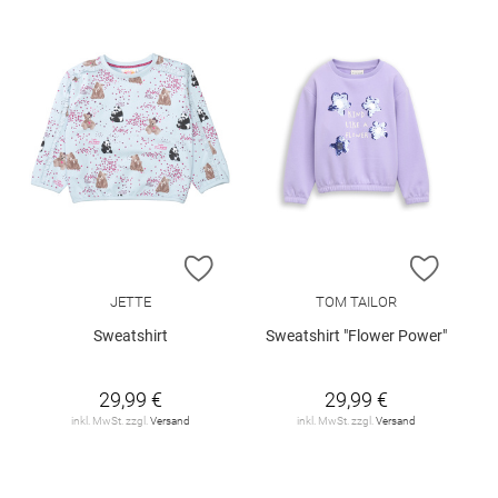
ZUR WUNSCHLISTE HINZUFÜGEN
ZUR W
JETTE
TOM TAILOR
Sweatshirt
Sweatshirt "Flower Power"
29,99 €
29,99 €
inkl. MwSt. zzgl.
Versand
inkl. MwSt. zzgl.
Versand