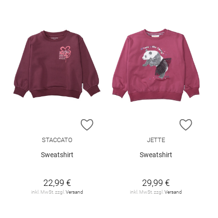
ZUR WUNSCHLISTE HINZUFÜGEN
ZUR W
STACCATO
JETTE
Sweatshirt
Sweatshirt
22,99 €
29,99 €
inkl. MwSt. zzgl.
Versand
inkl. MwSt. zzgl.
Versand