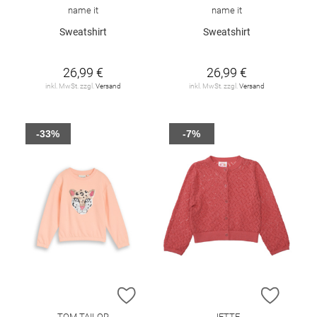
name it
name it
Sweatshirt
Sweatshirt
26,99 €
26,99 €
inkl. MwSt. zzgl.
Versand
inkl. MwSt. zzgl.
Versand
-33%
-7%
ZUR WUNSCHLISTE HINZUFÜGEN
ZUR W
TOM TAILOR
JETTE