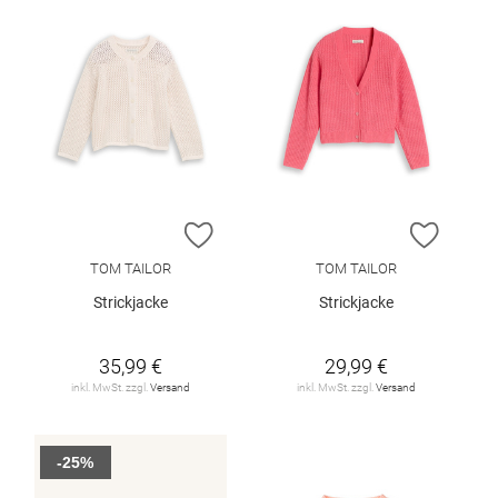
ZUR WUNSCHLISTE HINZUFÜGEN
ZUR W
TOM TAILOR
TOM TAILOR
Strickjacke
Strickjacke
35,99 €
29,99 €
inkl. MwSt. zzgl.
Versand
inkl. MwSt. zzgl.
Versand
-25%