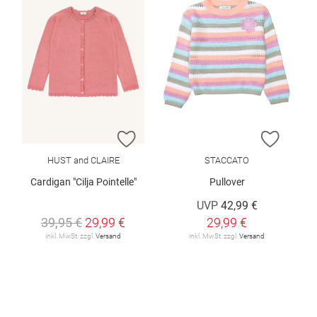
ZUR WUNSCHLISTE HINZUFÜGEN
ZUR W
HUST and CLAIRE
STACCATO
Cardigan "Cilja Pointelle"
Pullover
UVP
42,99 €
39,95 €
29,99 €
29,99 €
inkl. MwSt. zzgl.
Versand
inkl. MwSt. zzgl.
Versand