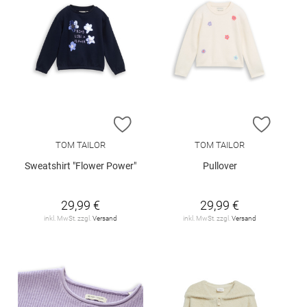
ZUR WUNSCHLISTE HINZUFÜGEN
ZUR W
TOM TAILOR
TOM TAILOR
Sweatshirt "Flower Power"
Pullover
29,99 €
29,99 €
inkl. MwSt. zzgl.
Versand
inkl. MwSt. zzgl.
Versand