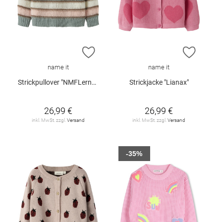
ZUR WUNSCHLISTE HINZUFÜGEN
ZUR W
name it
name it
Strickpullover "NMFLernort"
Strickjacke "Lianax"
26,99 €
26,99 €
inkl. MwSt. zzgl.
Versand
inkl. MwSt. zzgl.
Versand
-35%