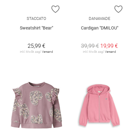
ZUR WUNSCHLISTE HINZUFÜGEN
ZUR W
STACCATO
DANAMADE
Sweatshirt "Bear"
Cardigan "DMILOU"
25,99 €
39,99 €
19,99 €
inkl. MwSt. zzgl.
Versand
inkl. MwSt. zzgl.
Versand