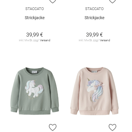
STACCATO
STACCATO
Strickjacke
Strickjacke
39,99 €
39,99 €
inkl. MwSt. zzgl.
Versand
inkl. MwSt. zzgl.
Versand
ZUR WUNSCHLISTE HINZUFÜGEN
ZUR W