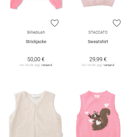
ZUR WUNSCHLISTE HINZUFÜGEN
ZUR W
Billieblush
STACCATO
Strickjacke
Sweatshirt
50,00 €
29,99 €
inkl. MwSt. zzgl.
Versand
inkl. MwSt. zzgl.
Versand