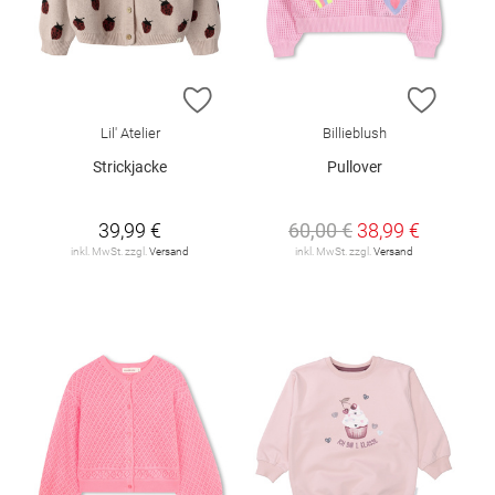
ZUR WUNSCHLISTE HINZUFÜGEN
ZUR W
Lil' Atelier
Billieblush
Strickjacke
Pullover
39,99 €
60,00 €
38,99 €
inkl. MwSt. zzgl.
Versand
inkl. MwSt. zzgl.
Versand