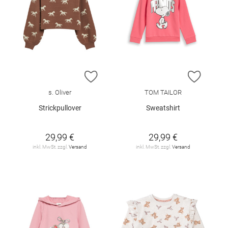
ZUR WUNSCHLISTE HINZUFÜGEN
ZUR W
s. Oliver
TOM TAILOR
Strickpullover
Sweatshirt
29,99 €
29,99 €
inkl. MwSt. zzgl.
Versand
inkl. MwSt. zzgl.
Versand