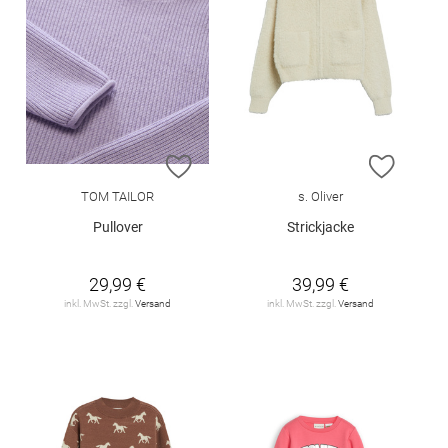
ZUR WUNSCHLISTE HINZUFÜGEN
ZUR W
TOM TAILOR
s. Oliver
Pullover
Strickjacke
29,99 €
39,99 €
inkl. MwSt. zzgl.
Versand
inkl. MwSt. zzgl.
Versand