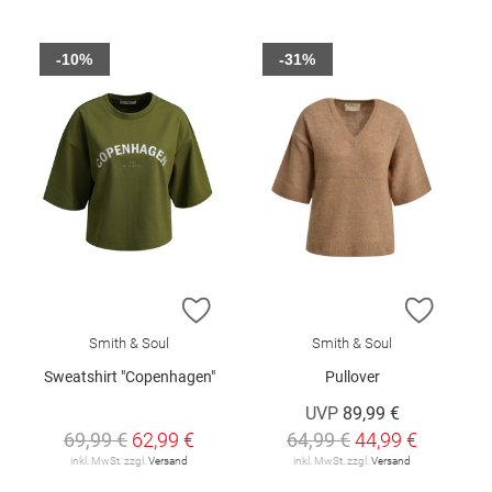
-10%
-31%
ZUR WUNSCHLISTE HINZUFÜGEN
ZUR W
Smith & Soul
Smith & Soul
Sweatshirt "Copenhagen"
Pullover
UVP
89,99 €
69,99 €
62,99 €
64,99 €
44,99 €
inkl. MwSt. zzgl.
Versand
inkl. MwSt. zzgl.
Versand