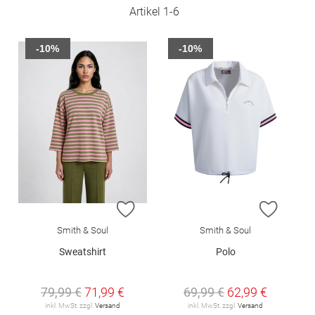
Artikel
1
-
6
-10%
-10%
ZUR WUNSCHLISTE HINZUFÜGEN
ZUR W
Smith & Soul
Smith & Soul
Sweatshirt
Polo
79,99 €
71,99 €
69,99 €
62,99 €
inkl. MwSt. zzgl.
Versand
inkl. MwSt. zzgl.
Versand