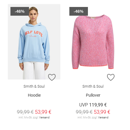
-46%
-46%
ZUR WUNSCHLISTE HINZUFÜGEN
ZUR W
Smith & Soul
Smith & Soul
Hoodie
Pullover
UVP
119,99 €
99,99 €
53,99 €
99,99 €
53,99 €
inkl. MwSt. zzgl.
Versand
inkl. MwSt. zzgl.
Versand