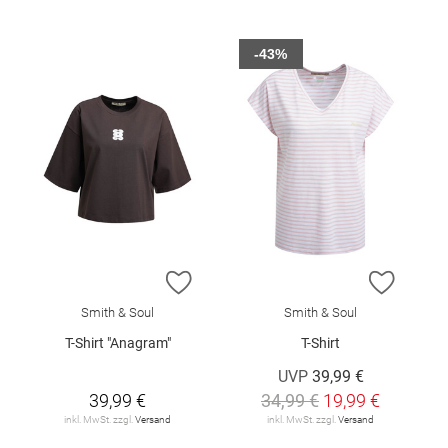
-43%
ZUR WUNSCHLISTE HINZUFÜGEN
ZUR W
Smith & Soul
Smith & Soul
T-Shirt "Anagram"
T-Shirt
UVP
39,99 €
39,99 €
34,99 €
19,99 €
inkl. MwSt. zzgl.
Versand
inkl. MwSt. zzgl.
Versand