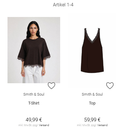
Artikel
1
-
4
ZUR WUNSCHLISTE HINZUFÜGEN
ZUR W
Smith & Soul
Smith & Soul
T-Shirt
Top
49,99 €
59,99 €
inkl. MwSt. zzgl.
Versand
inkl. MwSt. zzgl.
Versand