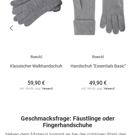
Roeckl
Roeckl
Klassischer Walkhandschuh
Handschuh "Essentials Basic"
H
59,90 €
49,90 €
inkl. MwSt. zzgl.
Versand
inkl. MwSt. zzgl.
Versand
Geschmacksfrage: Fäustlinge oder
Fingerhandschuhe
Neben dem Material kommt es bei der richtigen Wahl des