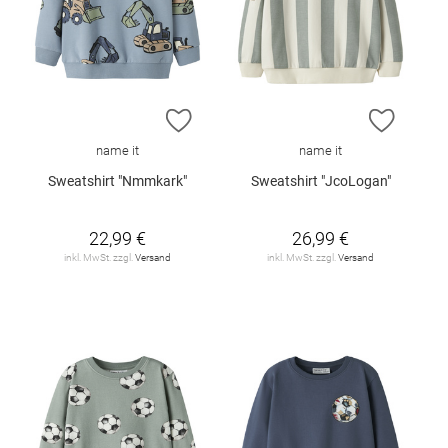
ZUR WUNSCHLISTE HINZUFÜGEN
ZUR W
name it
name it
Sweatshirt "Nmmkark"
Sweatshirt "JcoLogan"
22,99 €
26,99 €
inkl. MwSt. zzgl.
Versand
inkl. MwSt. zzgl.
Versand