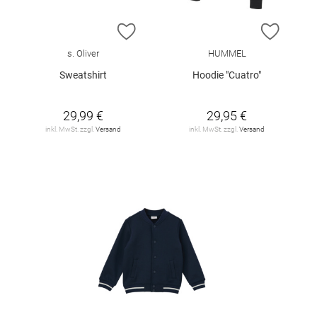
ZUR WUNSCHLISTE HINZUFÜGEN
ZUR W
s. Oliver
HUMMEL
Sweatshirt
Hoodie "Cuatro"
29,99 €
29,95 €
inkl. MwSt. zzgl.
Versand
inkl. MwSt. zzgl.
Versand