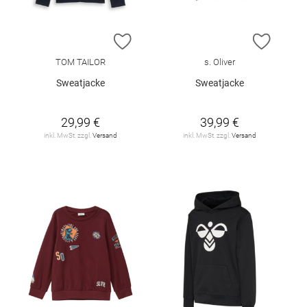
ZUR WUNSCHLISTE HINZUFÜGEN
ZUR W
TOM TAILOR
s. Oliver
Sweatjacke
Sweatjacke
29,99 €
39,99 €
inkl. MwSt. zzgl.
Versand
inkl. MwSt. zzgl.
Versand