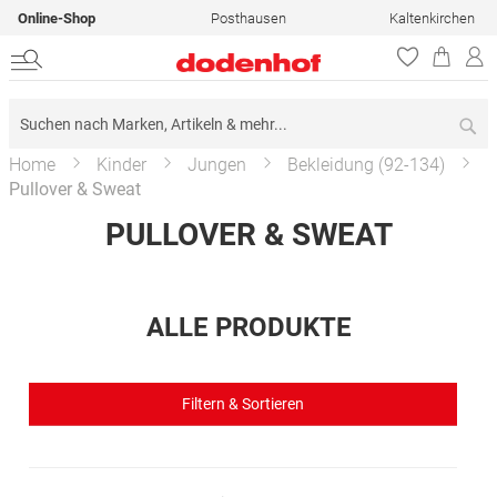
Online-Shop
Posthausen
Kaltenkirchen
Su
Home
Kinder
Jungen
Bekleidung (92-134)
Pullover & Sweat
PULLOVER & SWEAT
ALLE PRODUKTE
Filtern & Sortieren