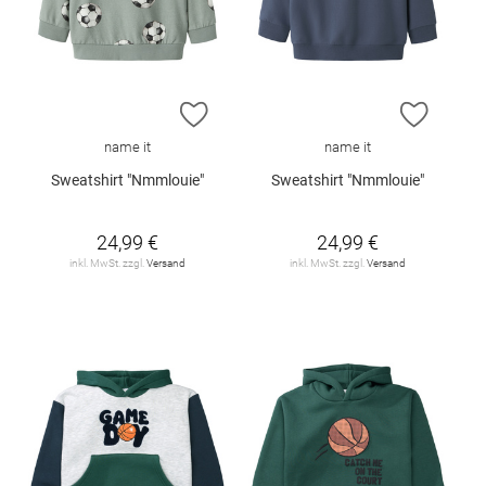
ZUR WUNSCHLISTE HINZUFÜGEN
ZUR W
name it
name it
Sweatshirt "Nmmlouie"
Sweatshirt "Nmmlouie"
24,99 €
24,99 €
inkl. MwSt. zzgl.
Versand
inkl. MwSt. zzgl.
Versand