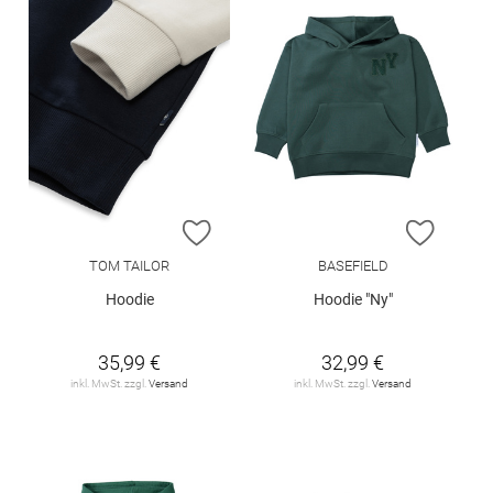
ZUR WUNSCHLISTE HINZUFÜGEN
ZUR W
TOM TAILOR
BASEFIELD
Hoodie
Hoodie "Ny"
35,99 €
32,99 €
inkl. MwSt. zzgl.
Versand
inkl. MwSt. zzgl.
Versand