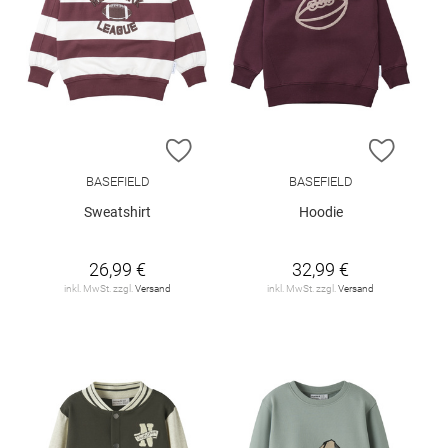
ZUR WUNSCHLISTE HINZUFÜGEN
ZUR W
BASEFIELD
BASEFIELD
Sweatshirt
Hoodie
26,99 €
32,99 €
inkl. MwSt. zzgl.
Versand
inkl. MwSt. zzgl.
Versand