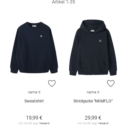
Artikel
1
-
35
ZUR WUNSCHLISTE HINZUFÜGEN
ZUR W
name it
name it
Sweatshirt
Strickjacke "NKMFLO"
19,99 €
29,99 €
inkl. MwSt. zzgl.
Versand
inkl. MwSt. zzgl.
Versand