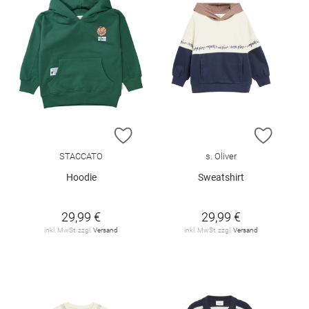
ZUR WUNSCHLISTE HINZUFÜGEN
ZUR W
STACCATO
s. Oliver
Hoodie
Sweatshirt
29,99 €
29,99 €
inkl. MwSt. zzgl.
Versand
inkl. MwSt. zzgl.
Versand