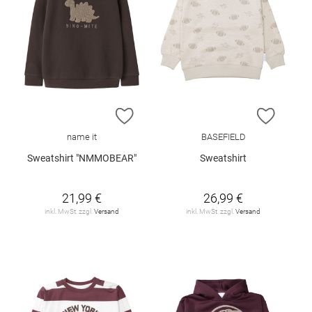
ZUR WUNSCHLISTE HINZUFÜGEN
ZUR W
name it
BASEFIELD
Sweatshirt "NMMOBEAR"
Sweatshirt
21,99 €
26,99 €
inkl. MwSt. zzgl.
Versand
inkl. MwSt. zzgl.
Versand