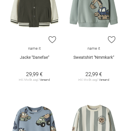
ZUR WUNSCHLISTE HINZUFÜGEN
ZUR W
name it
name it
Jacke "Danefae"
Sweatshirt "Nmmkark"
29,99 €
22,99 €
inkl. MwSt. zzgl.
Versand
inkl. MwSt. zzgl.
Versand