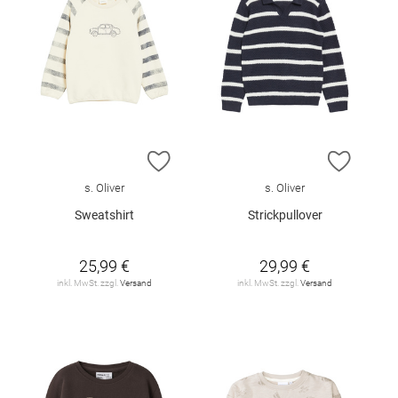
ZUR WUNSCHLISTE HINZUFÜGEN
ZUR W
s. Oliver
s. Oliver
Sweatshirt
Strickpullover
25,99 €
29,99 €
inkl. MwSt. zzgl.
Versand
inkl. MwSt. zzgl.
Versand