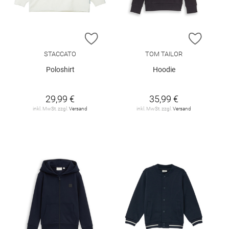
ZUR WUNSCHLISTE HINZUFÜGEN
ZUR W
STACCATO
TOM TAILOR
Poloshirt
Hoodie
29,99 €
35,99 €
inkl. MwSt. zzgl.
Versand
inkl. MwSt. zzgl.
Versand