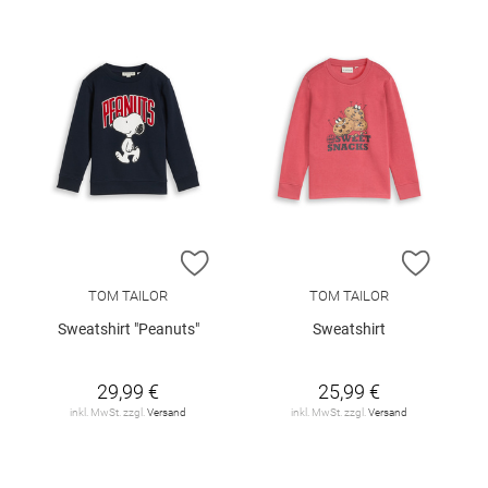
ZUR WUNSCHLISTE HINZUFÜGEN
ZUR W
TOM TAILOR
TOM TAILOR
Sweatshirt "Peanuts"
Sweatshirt
29,99 €
25,99 €
inkl. MwSt. zzgl.
Versand
inkl. MwSt. zzgl.
Versand