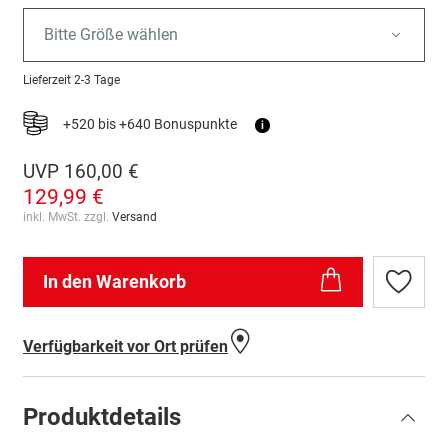
Bitte Größe wählen
Lieferzeit
2-3 Tage
+520 bis +640 Bonuspunkte
i
UVP
160,00 €
129,99 €
inkl. MwSt. zzgl.
Versand
In den Warenkorb
Zur
Wunschl
hinzufü
Verfügbarkeit vor Ort prüfen
Produktdetails