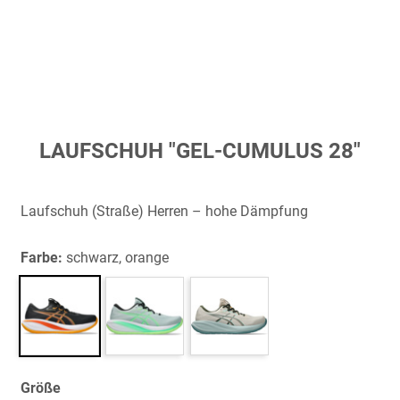
Zum
LAUFSCHUH "GEL-CUMULUS 28"
Anfang
der
Bildergalerie
Laufschuh (Straße) Herren – hohe Dämpfung
springen
Farbe:
schwarz, orange
Größe