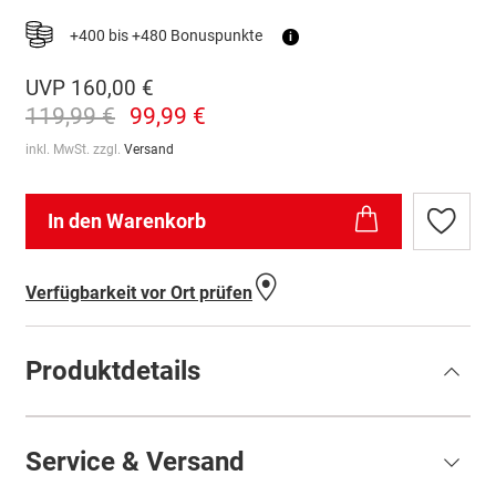
+400 bis +480 Bonuspunkte
i
UVP
160,00 €
119,99 €
99,99 €
inkl. MwSt. zzgl.
Versand
In den Warenkorb
Zur
Wunschl
hinzufü
Verfügbarkeit vor Ort prüfen
Produktdetails
Service & Versand