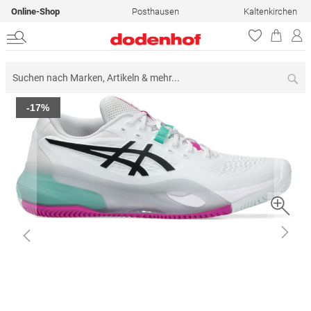
Online-Shop
Posthausen
Kaltenkirchen
Su
Zum
-17%
Ende
der
Bildergalerie
springen