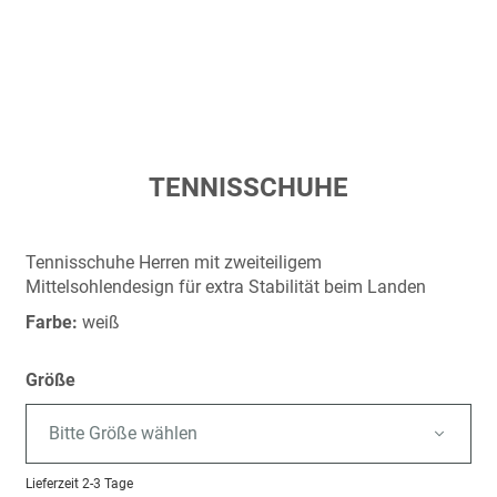
Zum
TENNISSCHUHE
Anfang
der
Bildergalerie
Tennisschuhe Herren mit zweiteiligem
springen
Mittelsohlendesign für extra Stabilität beim Landen
Farbe:
weiß
Größe
Bitte Größe wählen
Lieferzeit
2-3 Tage