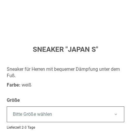
Zum
SNEAKER "JAPAN S"
Anfang
der
Bildergalerie
Sneaker für Herren mit bequemer Dämpfung unter dem
springen
Fuß.
Farbe:
weiß
Größe
Bitte Größe wählen
Lieferzeit
2-3 Tage