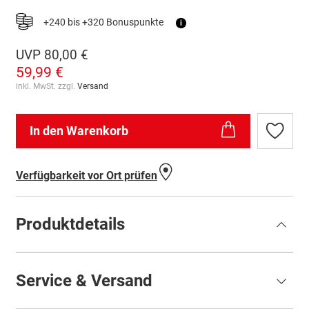
+240 bis +320 Bonuspunkte
i
UVP
80,00 €
59,99 €
inkl. MwSt. zzgl.
Versand
In den Warenkorb
Zur
Wunschl
hinzufü
Verfügbarkeit vor Ort prüfen
Produktdetails
Service & Versand