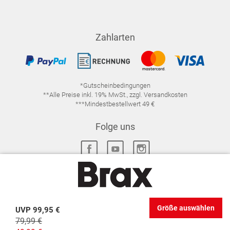
Zahlarten
*Gutscheinbedingungen
**Alle Preise inkl. 19% MwSt., zzgl. Versandkosten
***Mindestbestellwert 49 €
Folge uns
IMPRESSUM
FAQ
DATENSCHUTZ
Größe auswählen
UVP
99,95 €
DATENSCHUTZ-EINSTELLUNGEN
WIDERRUFSRECHT
79,99 €