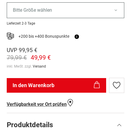
Bitte Größe wählen
Lieferzeit
2-3 Tage
+200 bis +400 Bonuspunkte
i
UVP
99,95 €
79,99 €
49,99 €
inkl. MwSt. zzgl.
Versand
In den Warenkorb
Zur
Wunschl
hinzufü
Verfügbarkeit vor Ort prüfen
Produktdetails