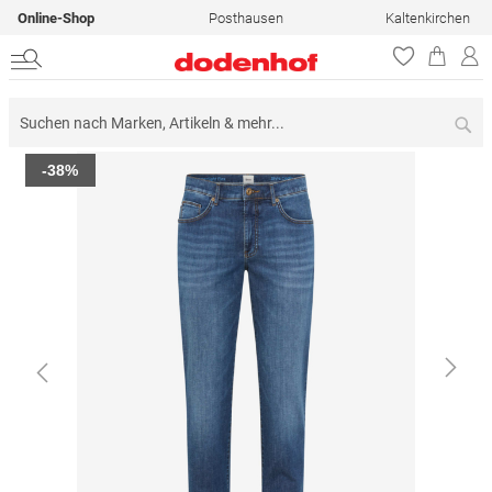
Online-Shop
Posthausen
Kaltenkirchen
Su
Zum
-38%
Ende
der
Bildergalerie
springen