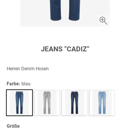
Zum
JEANS "CADIZ"
Anfang
der
Bildergalerie
Herren Denim Hosen
springen
Farbe:
blau
Größe