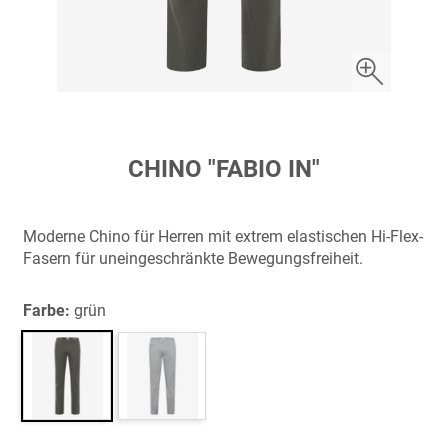
Zum
CHINO "FABIO IN"
Anfang
der
Bildergalerie
Moderne Chino für Herren mit extrem elastischen Hi-Flex-
springen
Fasern für uneingeschränkte Bewegungsfreiheit.
Farbe:
grün