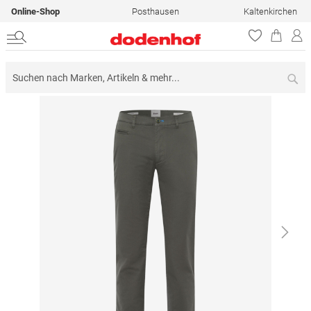
Online-Shop
Posthausen
Kaltenkirchen
Su
Zum
Ende
der
Bildergalerie
springen