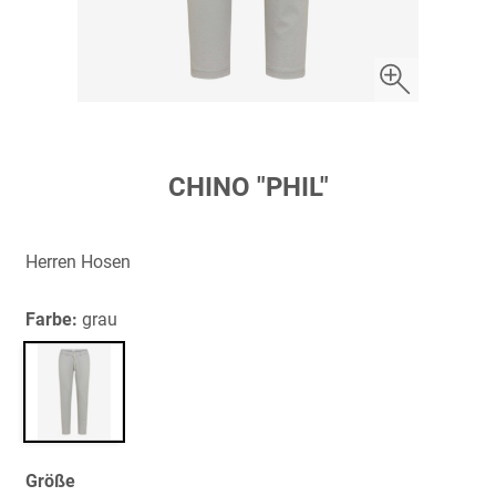
Zum
CHINO "PHIL"
Anfang
der
Bildergalerie
Herren Hosen
springen
Farbe:
grau
Größe