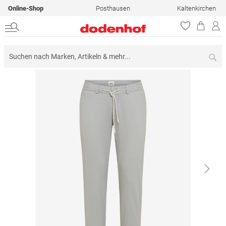
Online-Shop
Posthausen
Kaltenkirchen
Su
Zum
Ende
der
Bildergalerie
springen