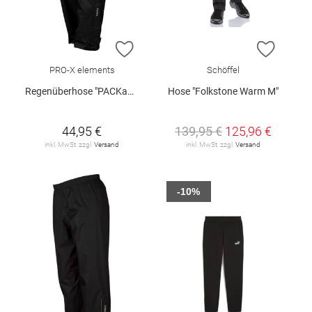
ZUR WUNSCHLISTE HINZUFÜGEN
ZUR W
PRO-X elements
Schöffel
Regenüberhose "PACKable"
Hose "Folkstone Warm M"
44,95 €
139,95 €
125,96 €
inkl. MwSt. zzgl.
Versand
inkl. MwSt. zzgl.
Versand
-10%