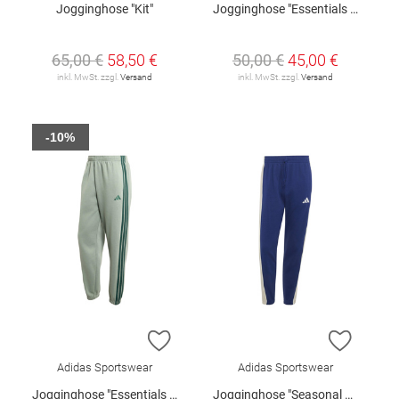
Jogginghose "Kit"
Jogginghose "Essentials Fleece"
65,00 €
58,50 €
50,00 €
45,00 €
inkl. MwSt. zzgl.
Versand
inkl. MwSt. zzgl.
Versand
-10%
ZUR WUNSCHLISTE HINZUFÜGEN
ZUR W
Adidas Sportswear
Adidas Sportswear
Jogginghose "Essentials Fleece"
Jogginghose "Seasonal Essentials Fleece"