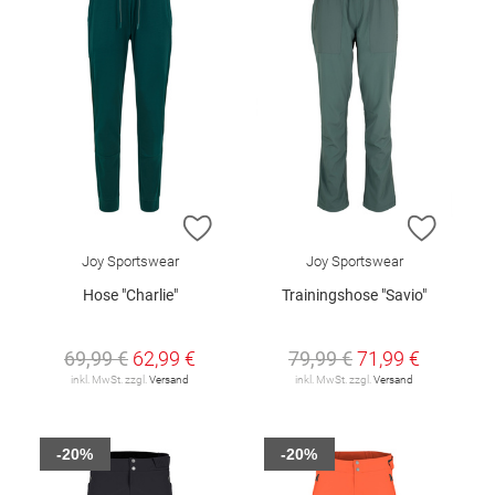
ZUR WUNSCHLISTE HINZUFÜGEN
ZUR W
Joy Sportswear
Joy Sportswear
Hose "Charlie"
Trainingshose "Savio"
69,99 €
62,99 €
79,99 €
71,99 €
inkl. MwSt. zzgl.
Versand
inkl. MwSt. zzgl.
Versand
-20%
-20%