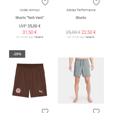
ZUR WUNSCHLISTE HINZUFÜGEN
ZUR W
Under Armour
Adidas Performance
Shorts "Tech Vent"
Shorts
UVP
35,00 €
31,50 €
25,00 €
22,50 €
inkl. MwSt. zzgl.
Versand
inkl. MwSt. zzgl.
Versand
-10%
ZUR WUNSCHLISTE HINZUFÜGEN
ZUR W