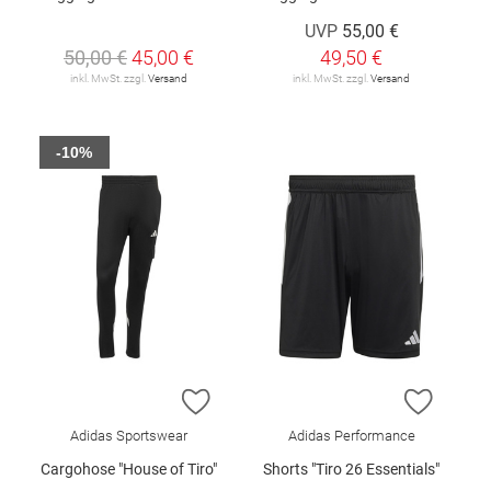
UVP
55,00 €
50,00 €
45,00 €
49,50 €
inkl. MwSt. zzgl.
Versand
inkl. MwSt. zzgl.
Versand
-10%
ZUR WUNSCHLISTE HINZUFÜGEN
ZUR W
Adidas Sportswear
Adidas Performance
Cargohose "House of Tiro"
Shorts "Tiro 26 Essentials"