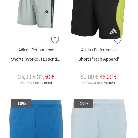
ZUR WUNSCHLISTE HINZUFÜGEN
ZUR W
Adidas Performance
Adidas Performance
Shorts "Workout Essentials Base"
Shorts "Tech Apparel"
35,00 €
31,50 €
50,00 €
45,00 €
inkl. MwSt. zzgl.
Versand
inkl. MwSt. zzgl.
Versand
-10%
-10%