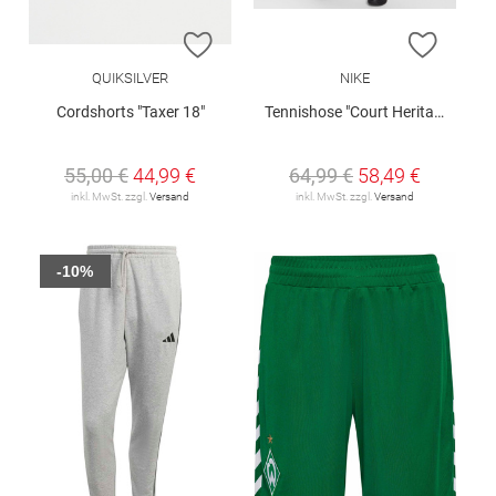
ZUR WUNSCHLISTE HINZUFÜGEN
ZUR W
QUIKSILVER
NIKE
Cordshorts "Taxer 18"
Tennishose "Court Heritage"
55,00 €
44,99 €
64,99 €
58,49 €
inkl. MwSt. zzgl.
Versand
inkl. MwSt. zzgl.
Versand
-10%