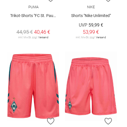
PUMA
NIKE
Trikot-Shorts "FC St. Pauli 26/27"
Shorts "Nike Unlimited"
UVP
59,99 €
44,95 €
40,46 €
53,99 €
inkl. MwSt. zzgl.
Versand
inkl. MwSt. zzgl.
Versand
ZUR WUNSCHLISTE HINZUFÜGEN
ZUR W