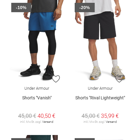
-10%
-20%
ZUR WUNSCHLISTE HINZUFÜGEN
ZUR W
Under Armour
Under Armour
Shorts "Vanish"
Shorts "Rival Lightweight"
45,00 €
40,50 €
45,00 €
35,99 €
inkl. MwSt. zzgl.
Versand
inkl. MwSt. zzgl.
Versand