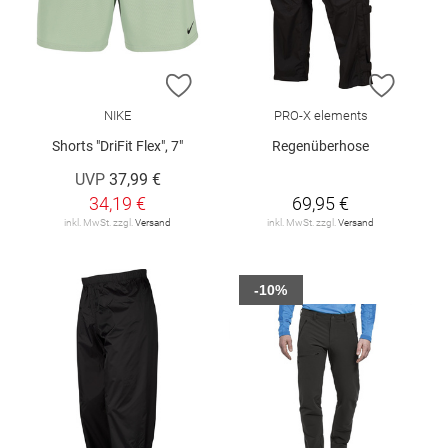
ZUR WUNSCHLISTE HINZUFÜGEN
ZUR W
NIKE
PRO-X elements
Shorts "DriFit Flex", 7"
Regenüberhose
UVP
37,99 €
34,19 €
69,95 €
inkl. MwSt. zzgl.
Versand
inkl. MwSt. zzgl.
Versand
-10%