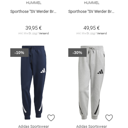
HUMMEL
HUMMEL
Sporthose "SV Werder Bremen 3rd 2026/27 Kids"
Sporthose "SV Werder Bremen 3rd 2026/27"
39,95 €
49,95 €
inkl. MwSt. zzgl.
Versand
inkl. MwSt. zzgl.
Versand
-10%
-30%
ZUR WUNSCHLISTE HINZUFÜGEN
ZUR W
Adidas Sportswear
Adidas Sportswear