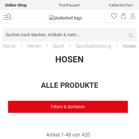
Online-Shop
Posthausen
Kaltenkirchen
Su
Home
Herren
Sport
Sportbekleidung
Hosen
HOSEN
ALLE PRODUKTE
Filtern & Sortieren
Artikel
1
-
48
von
420