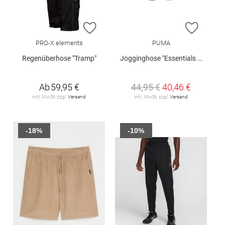
ZUR WUNSCHLISTE HINZUFÜGEN
ZUR W
PRO-X elements
PUMA
Regenüberhose "Tramp"
Jogginghose "Essentials No. 1"
Ab
59,95 €
44,95 €
40,46 €
inkl. MwSt. zzgl.
Versand
inkl. MwSt. zzgl.
Versand
-18%
-10%