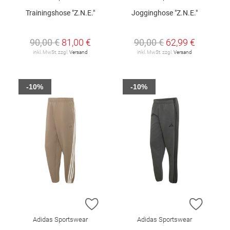
Trainingshose "Z.N.E."
Jogginghose "Z.N.E."
90,00 €
81,00 €
90,00 €
62,99 €
inkl. MwSt. zzgl.
Versand
inkl. MwSt. zzgl.
Versand
-10%
-10%
ZUR WUNSCHLISTE HINZUFÜGEN
ZUR W
Adidas Sportswear
Adidas Sportswear