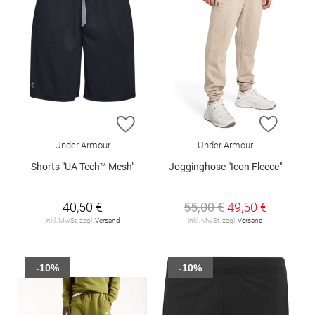
ZUR WUNSCHLISTE HINZUFÜGEN
ZUR W
Under Armour
Under Armour
Shorts "UA Tech™ Mesh"
Jogginghose "Icon Fleece"
40,50 €
55,00 €
49,50 €
inkl. MwSt. zzgl.
Versand
inkl. MwSt. zzgl.
Versand
-10%
-10%