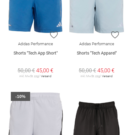
ZUR WUNSCHLISTE HINZUFÜGEN
ZUR W
Adidas Performance
Adidas Performance
Shorts "Tech App Short"
Shorts "Tech Apparel"
50,00 €
45,00 €
50,00 €
45,00 €
inkl. MwSt. zzgl.
Versand
inkl. MwSt. zzgl.
Versand
-10%