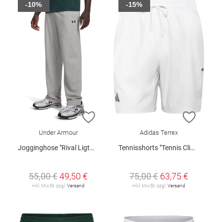
-10%
-15%
ZUR WUNSCHLISTE HINZUFÜGEN
ZUR W
Under Armour
Adidas Terrex
Jogginghose "Rival Ligtweight"
Tennisshorts "Tennis Climacool"
55,00 €
49,50 €
75,00 €
63,75 €
inkl. MwSt. zzgl.
Versand
inkl. MwSt. zzgl.
Versand