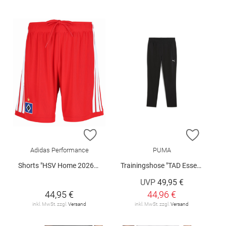
ZUR WUNSCHLISTE HINZUFÜGEN
ZUR W
Adidas Performance
PUMA
Shorts "HSV Home 2026/2027"
Trainingshose "TAD Essentials"
UVP
49,95 €
44,95 €
44,96 €
inkl. MwSt. zzgl.
Versand
inkl. MwSt. zzgl.
Versand