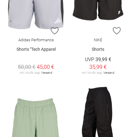
ZUR WUNSCHLISTE HINZUFÜGEN
ZUR W
Adidas Performance
NIKE
Shorts "Tech Apparel
Shorts
UVP
39,99 €
50,00 €
45,00 €
35,99 €
inkl. MwSt. zzgl.
Versand
inkl. MwSt. zzgl.
Versand