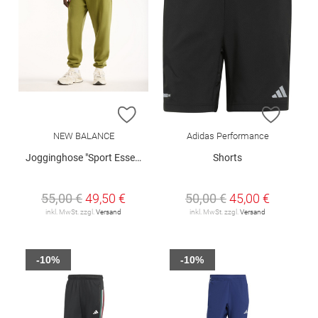
ZUR WUNSCHLISTE HINZUFÜGEN
ZUR W
NEW BALANCE
Adidas Performance
Jogginghose "Sport Essentials"
Shorts
55,00 €
49,50 €
50,00 €
45,00 €
inkl. MwSt. zzgl.
Versand
inkl. MwSt. zzgl.
Versand
-10%
-10%