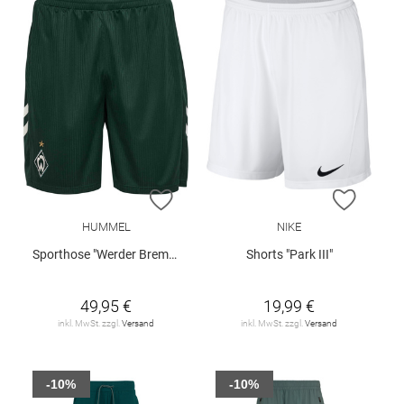
ZUR WUNSCHLISTE HINZUFÜGEN
ZUR W
HUMMEL
NIKE
Sporthose "Werder Bremen Away 26/27"
Shorts "Park III"
49,95 €
19,99 €
inkl. MwSt. zzgl.
Versand
inkl. MwSt. zzgl.
Versand
-10%
-10%