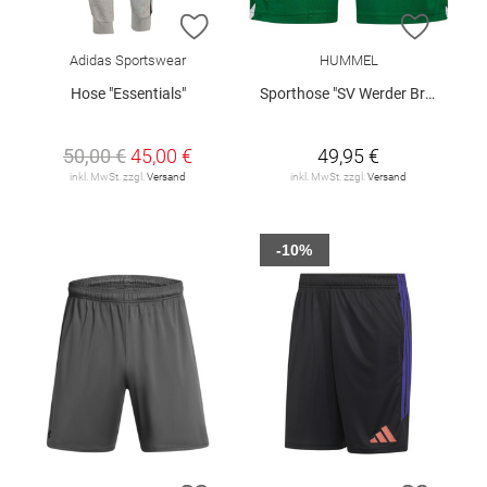
ZUR WUNSCHLISTE HINZUFÜGEN
ZUR W
Adidas Sportswear
HUMMEL
Hose "Essentials"
Sporthose "SV Werder Bremen Home 2026/27"
50,00 €
45,00 €
49,95 €
inkl. MwSt. zzgl.
Versand
inkl. MwSt. zzgl.
Versand
-10%