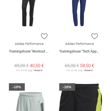
ZUR WUNSCHLISTE HINZUFÜGEN
ZUR W
Adidas Performance
Adidas Performance
Trainingshose "Workout Essentials"
Trainingshose "Tech Apparel"
45,00 €
40,50 €
65,00 €
58,50 €
inkl. MwSt. zzgl.
Versand
inkl. MwSt. zzgl.
Versand
-10%
-10%