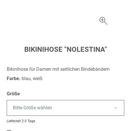
Zum
BIKINIHOSE "NOLESTINA"
Anfang
der
Bildergalerie
Bikinihose für Damen mit seitlichen Bindebändern
springen
Farbe:
blau, weiß
Größe
Bitte Größe wählen
Lieferzeit
2-3 Tage