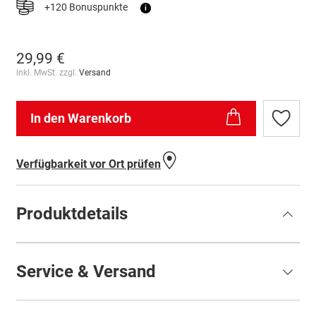
+120 Bonuspunkte
i
29,99 €
inkl. MwSt. zzgl.
Versand
In den Warenkorb
Zur
Wunschl
hinzufü
Verfügbarkeit vor Ort prüfen
Produktdetails
Service & Versand