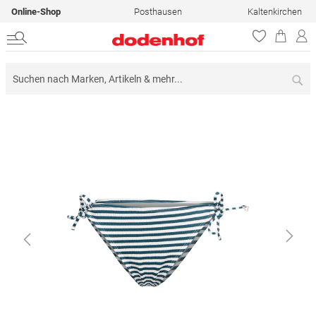
Online-Shop
Posthausen
Kaltenkirchen
Su
Zum
Ende
der
Bildergalerie
springen