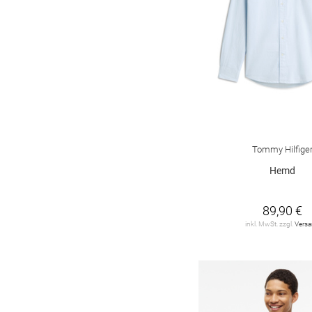
REDMOND
18
ROY ROBSON
3
SUPERDRY
1
TOM TAILOR
12
TOMMY JEANS
11
Tommy Hilfige
Tommy Hilfiger
50
Hemd
VANGUARD Clothing
4
89,90 €
camel active
14
inkl. MwSt. zzgl.
Vers
hannes roether
1
s. Oliver
13