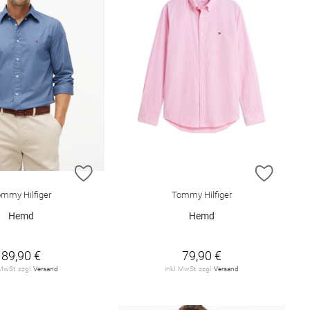
E HINZUFÜGEN
ZUR WUNSCHLISTE HINZUFÜGEN
ZUR W
mmy Hilfiger
Tommy Hilfiger
Hemd
Hemd
89,90 €
79,90 €
 MwSt. zzgl.
Versand
inkl. MwSt. zzgl.
Versand