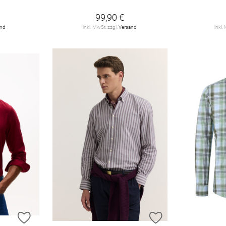
99,90 €
and
inkl. MwSt. zzgl.
Versand
inkl.
ZUR WUNSCHLISTE HINZUFÜGEN
ZUR WUNSCHLIST