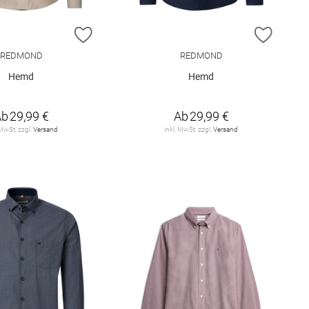
E HINZUFÜGEN
ZUR WUNSCHLISTE HINZUFÜGEN
ZUR W
REDMOND
REDMOND
Hemd
Hemd
Ab
29,99 €
Ab
29,99 €
 MwSt. zzgl.
Versand
inkl. MwSt. zzgl.
Versand