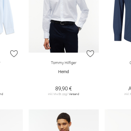
ZUR WUNSCHLISTE HINZUFÜGEN
ZUR WUNSCHLIST
r
Tommy Hilfiger
Hemd
89,90 €
and
inkl. MwSt. zzgl.
Versand
inkl.