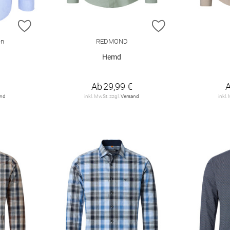
ZUR WUNSCHLISTE HINZUFÜGEN
ZUR WUNSCHLIST
en
REDMOND
Hemd
Ab
29,99 €
and
inkl. MwSt. zzgl.
Versand
inkl.