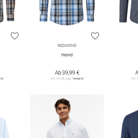
ZUR WUNSCHLISTE HINZUFÜGEN
ZUR WUNSCHLIST
REDMOND
Hemd
Ab
39,99 €
and
inkl. MwSt. zzgl.
Versand
inkl.