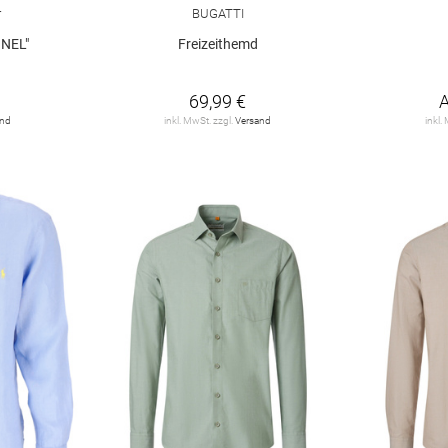
r
BUGATTI
NEL"
Freizeithemd
€
69,99 €
and
inkl. MwSt. zzgl.
Versand
inkl.