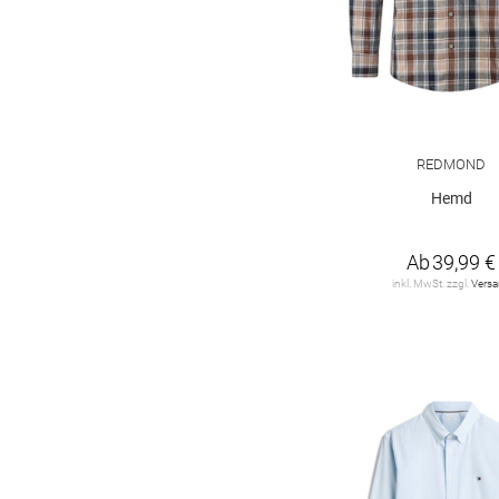
Levi's
1
MAERZ
1
MOS MOSH
1
Marc O'Polo
7
REDMOND
Marc O'Polo Denim
10
Hemd
Matinique
3
Ab
39,99 €
No Excess
11
inkl. MwSt. zzgl.
Vers
OLYMP SIGNATURE
4
ONLY & SONS
11
PME LEGEND
7
Polo Ralph Lauren
50