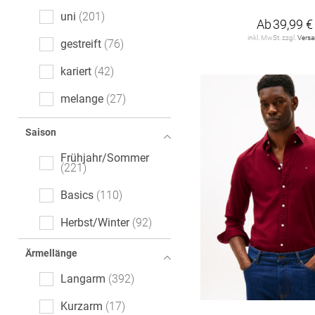
uni
201
Ab
39,99 €
inkl. MwSt. zzgl.
Vers
gestreift
76
kariert
42
melange
27
gemustert
18
Saison
Motivprint
16
Frühjahr/Sommer
221
floral
12
Basics
110
Tartan
9
Herbst/Winter
92
All-Over-Print (AOP)
7
Ärmellänge
gepunktet
7
Langarm
392
Denim
4
Kurzarm
17