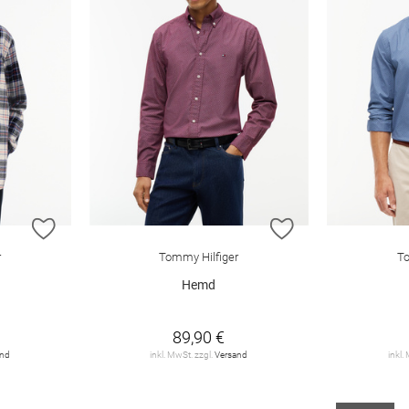
ZUR WUNSCHLISTE HINZUFÜGEN
ZUR WUNSCHLIST
r
Tommy Hilfiger
To
Hemd
89,90 €
and
inkl. MwSt. zzgl.
Versand
inkl.