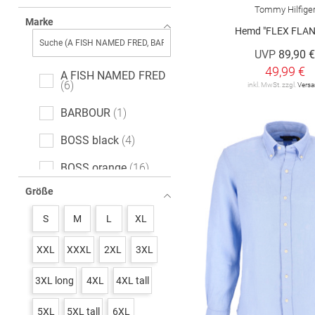
Tommy Hilfige
Ajour
2
Marke
Hemd "FLEX FLAN
Fischgrätmuster
1
UVP
89,90 
Mottoprint
1
49,99 €
A FISH NAMED FRED
6
inkl. MwSt. zzgl.
Vers
BARBOUR
1
BOSS black
4
BOSS orange
16
Größe
BRAX
12
S
M
L
XL
BUGATTI
11
Baldessarini
3
XXL
XXXL
2XL
3XL
CASA MODA
34
3XL long
4XL
4XL tall
COMMANDER
14
5XL
5XL tall
6XL