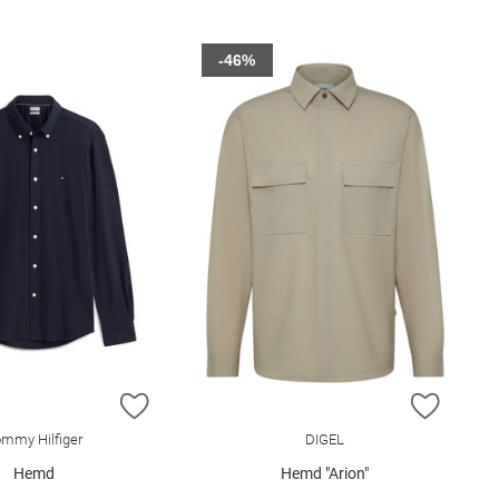
-46%
E HINZUFÜGEN
ZUR WUNSCHLISTE HINZUFÜGEN
ZUR W
mmy Hilfiger
DIGEL
Hemd
Hemd "Arion"