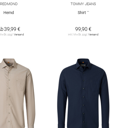
REDMOND
TOMMY JEANS
Hemd
Shirt ``
Ab
39,99 €
99,90 €
 MwSt. zzgl.
Versand
inkl. MwSt. zzgl.
Versand