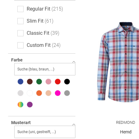
Regular Fit
215
Slim Fit
61
Classic Fit
39
Custom Fit
24
Casual Fit
17
Farbe
Comfort Fit
12
Relaxed Fit
9
Tailored Fit
7
Oversized
4
Modern Fit
3
REDMOND
Musterart
Loose Fit
1
Hemd