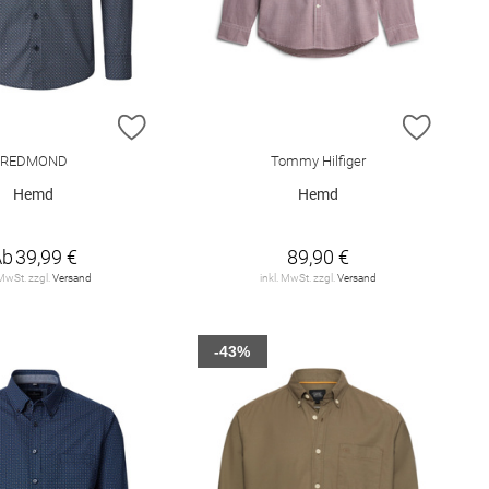
E HINZUFÜGEN
ZUR WUNSCHLISTE HINZUFÜGEN
ZUR W
REDMOND
Tommy Hilfiger
Hemd
Hemd
Ab
39,99 €
89,90 €
 MwSt. zzgl.
Versand
inkl. MwSt. zzgl.
Versand
-43%