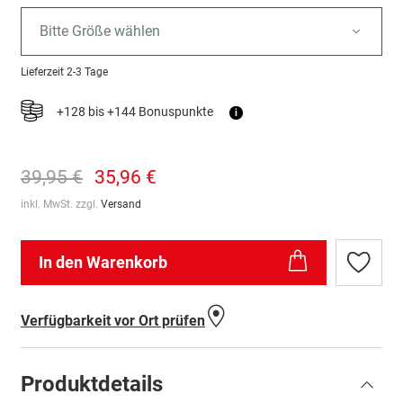
Bitte Größe wählen
Lieferzeit
2-3 Tage
+128 bis +144 Bonuspunkte
i
39,95 €
35,96 €
inkl. MwSt. zzgl.
Versand
In den Warenkorb
Zur
Wunschl
hinzufü
Verfügbarkeit vor Ort prüfen
Produktdetails