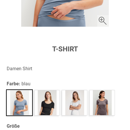
Zum
T-SHIRT
Anfang
der
Bildergalerie
Damen Shirt
springen
Farbe:
blau
Größe