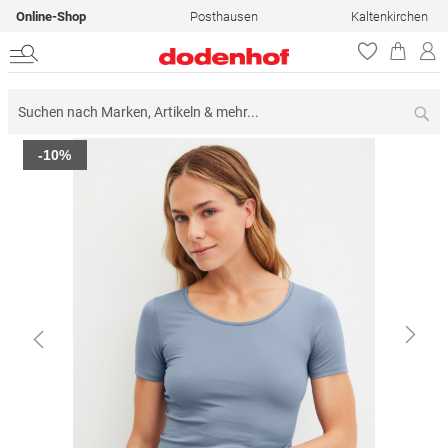
Online-Shop
Posthausen
Kaltenkirchen
Su
Zum
-10%
Ende
der
Bildergalerie
springen