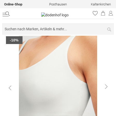
Online-Shop
Posthausen
Kaltenkirchen
Su
Zum
-10%
Ende
der
Bildergalerie
springen