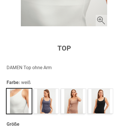
Zum
TOP
Anfang
der
Bildergalerie
DAMEN Top ohne Arm
springen
Farbe:
weiß
Größe