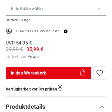
Bitte Größe wählen
Lieferzeit
2-3 Tage
+144 bis +200 Bonuspunkte
i
UVP
54,95 €
39,99 €
35,99 €
inkl. MwSt. zzgl.
Versand
In den Warenkorb
Zur
Wunschl
hinzufü
Verfügbarkeit vor Ort prüfen
Produktdetails