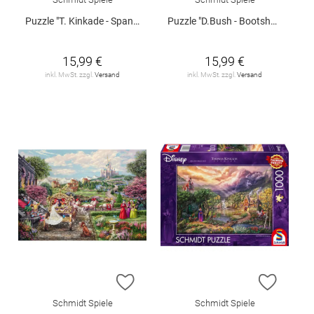
Puzzle "T. Kinkade - Spanisches Straßencafé", 1000 Teile
Puzzle "D.Bush - Bootshaus mit Kanus", 1000 Teile
15,99 €
15,99 €
inkl. MwSt. zzgl.
Versand
inkl. MwSt. zzgl.
Versand
ZUR WUNSCHLISTE HINZUFÜGEN
ZUR W
Schmidt Spiele
Schmidt Spiele