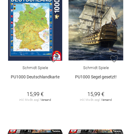
ZUR WUNSCHLISTE HINZUFÜGEN
ZUR W
Schmidt Spiele
Schmidt Spiele
PU1000 Deutschlandkarte
PU1000 Segel gesetzt!
15,99 €
15,99 €
inkl. MwSt. zzgl.
Versand
inkl. MwSt. zzgl.
Versand