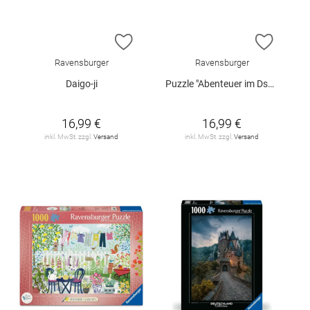
ZUR WUNSCHLISTE HINZUFÜGEN
ZUR W
Ravensburger
Ravensburger
Daigo-ji
Puzzle "Abenteuer im Dschungel", 1000 Teile
16,99 €
16,99 €
inkl. MwSt. zzgl.
Versand
inkl. MwSt. zzgl.
Versand