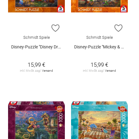
ZUR WUNSCHLISTE HINZUFÜGEN
ZUR W
Schmidt Spiele
Schmidt Spiele
Disney-Puzzle "Disney Dreams Collection - Robin Hood", 1000 Teile
Disney-Puzzle "Mickey & Minny Halloween Spaß", 1000 Teile
15,99 €
15,99 €
inkl. MwSt. zzgl.
Versand
inkl. MwSt. zzgl.
Versand