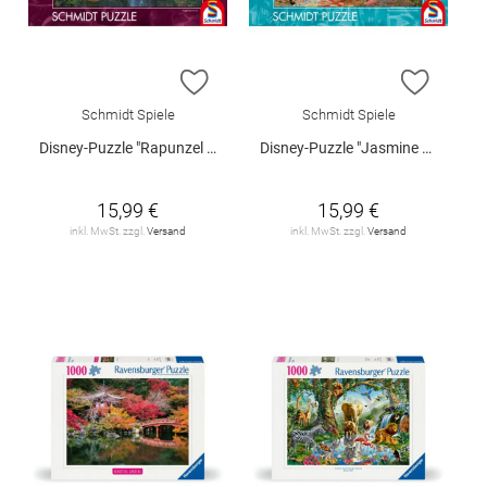
ZUR WUNSCHLISTE HINZUFÜGEN
ZUR W
Schmidt Spiele
Schmidt Spiele
Disney-Puzzle "Rapunzel - Verstrickt in Liebe", 1000 Teile
Disney-Puzzle "Jasmine Dancing in the Desert Sunlight", 1000 Teile
15,99 €
15,99 €
inkl. MwSt. zzgl.
Versand
inkl. MwSt. zzgl.
Versand