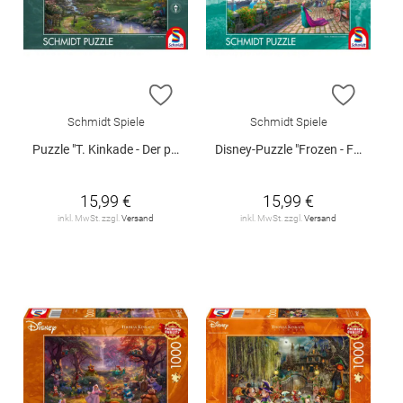
ZUR WUNSCHLISTE HINZUFÜGEN
ZUR W
Schmidt Spiele
Schmidt Spiele
Puzzle "T. Kinkade - Der perfekte Muttertag", 1000 Teile
Disney-Puzzle "Frozen - Feiern in Arendelle", 1000 Teile
15,99 €
15,99 €
inkl. MwSt. zzgl.
Versand
inkl. MwSt. zzgl.
Versand