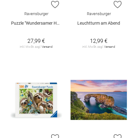
ZUR WUNSCHLISTE HINZUFÜGEN
ZUR W
Ravensburger
Ravensburger
Puzzle "Wundersamer Hafen", 1500 Teile
Leuchtturm am Abend
27,99 €
12,99 €
inkl. MwSt. zzgl.
Versand
inkl. MwSt. zzgl.
Versand
ZUR WUNSCHLISTE HINZUFÜGEN
ZUR W