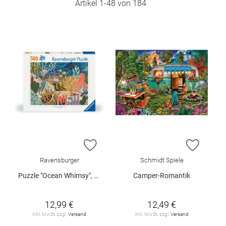
Artikel
1
-
48
von
184
ZUR WUNSCHLISTE HINZUFÜGEN
ZUR W
Ravensburger
Schmidt Spiele
Puzzle "Ocean Whimsy", 500 Teile
Camper-Romantik
12,99 €
12,49 €
inkl. MwSt. zzgl.
Versand
inkl. MwSt. zzgl.
Versand