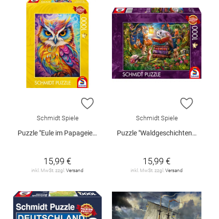
ZUR WUNSCHLISTE HINZUFÜGEN
ZUR W
Schmidt Spiele
Schmidt Spiele
Puzzle "Eule im Papageienkleid", 1000 Teile
Puzzle "Waldgeschichten zur Nacht", 1000 Teile
15,99 €
15,99 €
inkl. MwSt. zzgl.
Versand
inkl. MwSt. zzgl.
Versand