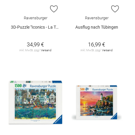
ZUR WUNSCHLISTE HINZUFÜGEN
ZUR W
Ravensburger
Ravensburger
3D-Puzzle "Iconics - La Tour Eiffel"
Ausflug nach Tübingen
34,99 €
16,99 €
inkl. MwSt. zzgl.
Versand
inkl. MwSt. zzgl.
Versand