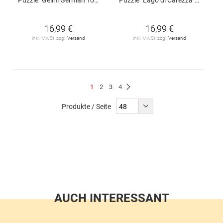
16,99 €
16,99 €
inkl. MwSt. zzgl.
Versand
inkl. MwSt. zzgl.
Versand
Seite
Du
Seite
Seite
Seite
1
2
3
4
Seite
Weiter
liest
Produkte / Seite
gerade
Seite
AUCH INTERESSANT