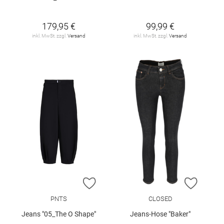
179,95 €
99,99 €
inkl. MwSt. zzgl.
Versand
inkl. MwSt. zzgl.
Versand
ZUR WUNSCHLISTE HINZUFÜGEN
ZUR W
PNTS
CLOSED
Jeans "05_The O Shape"
Jeans-Hose "Baker"