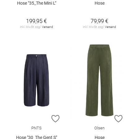
Hose "35_The Mini L"
Hose
199,95 €
79,99 €
inkl. MwSt. zzgl.
Versand
inkl. MwSt. zzgl.
Versand
ZUR WUNSCHLISTE HINZUFÜGEN
ZUR W
PNTS
Olsen
Hose "30_The Gent S"
Hose