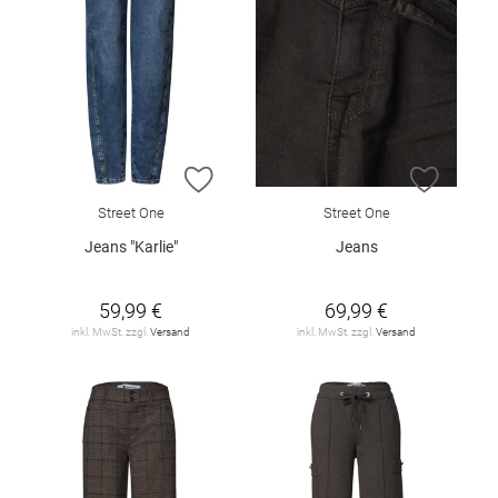
ZUR WUNSCHLISTE HINZUFÜGEN
ZUR W
Street One
Street One
Jeans "Karlie"
Jeans
59,99 €
69,99 €
inkl. MwSt. zzgl.
Versand
inkl. MwSt. zzgl.
Versand