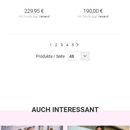
229,95 €
190,00 €
inkl. MwSt. zzgl.
Versand
inkl. MwSt. zzgl.
Versand
Seite
Du
Seite
Seite
Seite
Seite
1
2
3
4
5
Seite
Weiter
liest
Produkte / Seite
gerade
Seite
AUCH INTERESSANT