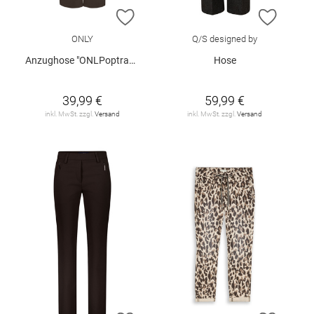
ZUR WUNSCHLISTE HINZUFÜGEN
ZUR W
ONLY
Q/S designed by
Anzughose "ONLPoptrash"
Hose
39,99 €
59,99 €
inkl. MwSt. zzgl.
Versand
inkl. MwSt. zzgl.
Versand