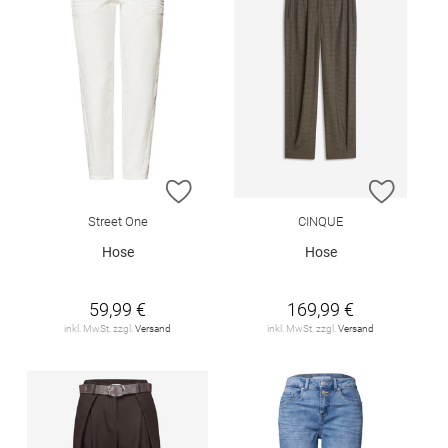
ZUR WUNSCHLISTE HINZUFÜGEN
ZUR W
Street One
CINQUE
Hose
Hose
59,99 €
169,99 €
inkl. MwSt. zzgl.
Versand
inkl. MwSt. zzgl.
Versand