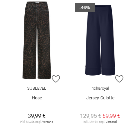
-46%
ZUR WUNSCHLISTE HINZUFÜGEN
ZUR W
SUBLEVEL
rich&royal
Hose
Jersey-Culotte
39,99 €
129,95 €
69,99 €
inkl. MwSt. zzgl.
Versand
inkl. MwSt. zzgl.
Versand