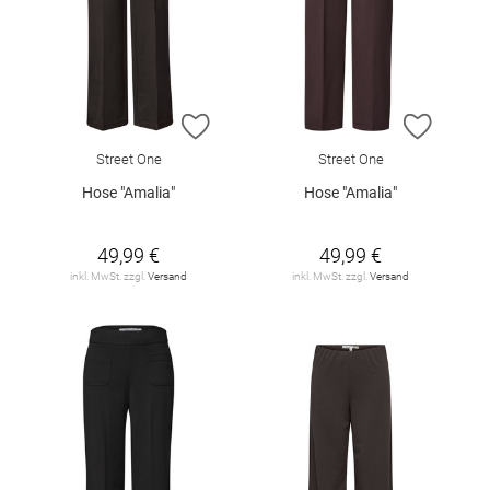
ZUR WUNSCHLISTE HINZUFÜGEN
ZUR W
Street One
Street One
Hose "Amalia"
Hose "Amalia"
49,99 €
49,99 €
inkl. MwSt. zzgl.
Versand
inkl. MwSt. zzgl.
Versand