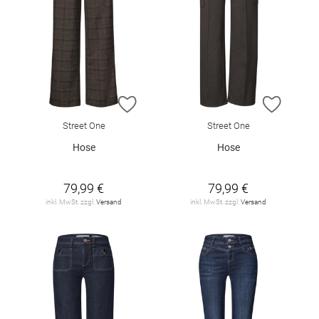
ZUR WUNSCHLISTE HINZUFÜGEN
ZUR W
Street One
Street One
Hose
Hose
79,99 €
79,99 €
inkl. MwSt. zzgl.
Versand
inkl. MwSt. zzgl.
Versand