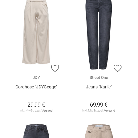
ZUR WUNSCHLISTE HINZUFÜGEN
ZUR W
JDY
Street One
Cordhose "JDYGeggo"
Jeans "Karlie"
29,99 €
69,99 €
inkl. MwSt. zzgl.
Versand
inkl. MwSt. zzgl.
Versand