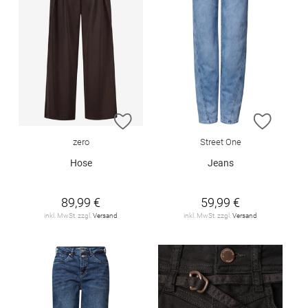
ZUR WUNSCHLISTE HINZUFÜGEN
ZUR W
zero
Street One
Hose
Jeans
89,99 €
59,99 €
inkl. MwSt. zzgl.
Versand
inkl. MwSt. zzgl.
Versand