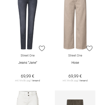
ZUR WUNSCHLISTE HINZUFÜGEN
ZUR W
Street One
Street One
Jeans "Jane"
Hose
69,99 €
69,99 €
inkl. MwSt. zzgl.
Versand
inkl. MwSt. zzgl.
Versand