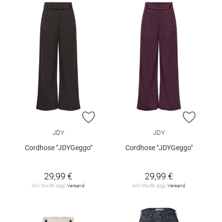
ZUR WUNSCHLISTE HINZUFÜGEN
ZUR W
JDY
JDY
Cordhose "JDYGeggo"
Cordhose "JDYGeggo"
29,99 €
29,99 €
inkl. MwSt. zzgl.
Versand
inkl. MwSt. zzgl.
Versand