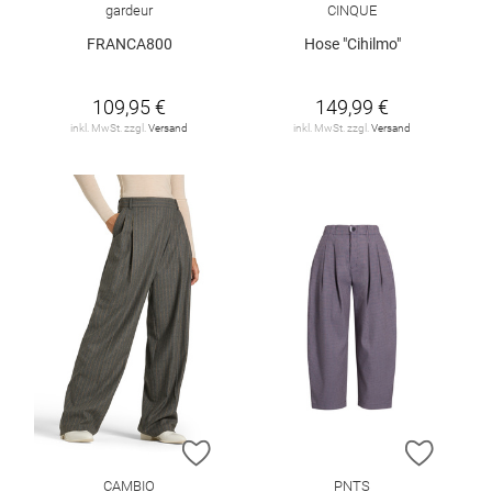
gardeur
CINQUE
FRANCA800
Hose "Cihilmo"
109,95 €
149,99 €
inkl. MwSt. zzgl.
Versand
inkl. MwSt. zzgl.
Versand
ZUR WUNSCHLISTE HINZUFÜGEN
ZUR W
CAMBIO
PNTS