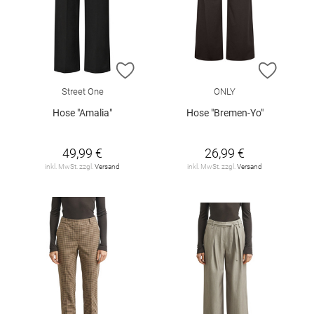
ZUR WUNSCHLISTE HINZUFÜGEN
ZUR W
Street One
ONLY
Hose "Amalia"
Hose "Bremen-Yo"
49,99 €
26,99 €
inkl. MwSt. zzgl.
Versand
inkl. MwSt. zzgl.
Versand