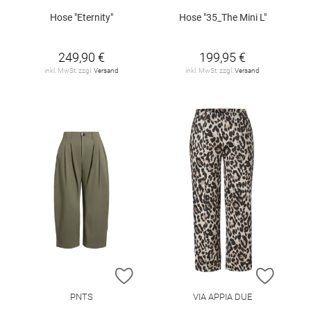
Hose "Eternity"
Hose "35_The Mini L"
249,90 €
199,95 €
inkl. MwSt. zzgl.
Versand
inkl. MwSt. zzgl.
Versand
ZUR WUNSCHLISTE HINZUFÜGEN
ZUR W
PNTS
VIA APPIA DUE