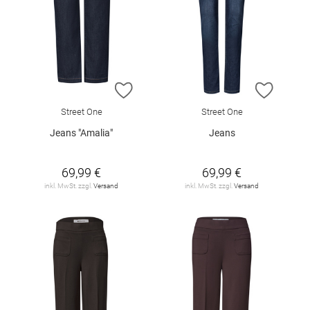
ZUR WUNSCHLISTE HINZUFÜGEN
ZUR W
Street One
Street One
Jeans "Amalia"
Jeans
69,99 €
69,99 €
inkl. MwSt. zzgl.
Versand
inkl. MwSt. zzgl.
Versand