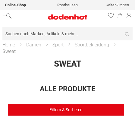
Online-Shop
Posthausen
Kaltenkirchen
Su
Home
Damen
Sport
Sportbekleidung
Sweat
SWEAT
ALLE PRODUKTE
Filtern & Sortieren