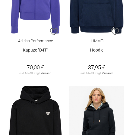
ZUR WUNSCHLISTE HINZUFÜGEN
ZUR W
Adidas Performance
HUMMEL
Kapuze "D4T"
Hoodie
70,00 €
37,95 €
inkl. MwSt. zzgl.
Versand
inkl. MwSt. zzgl.
Versand