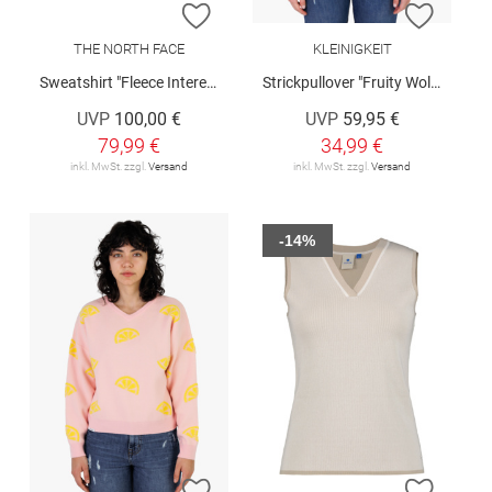
ZUR WUNSCHLISTE HINZUFÜGEN
ZUR W
THE NORTH FACE
KLEINIGKEIT
Sweatshirt "Fleece Interest"
Strickpullover "Fruity Wollma"
UVP
100,00 €
UVP
59,95 €
79,99 €
34,99 €
inkl. MwSt. zzgl.
Versand
inkl. MwSt. zzgl.
Versand
-14%
ZUR WUNSCHLISTE HINZUFÜGEN
ZUR W