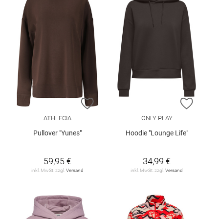
ZUR WUNSCHLISTE HINZUFÜGEN
ZUR W
ATHLECIA
ONLY PLAY
Pullover "Yunes"
Hoodie "Lounge Life"
59,95 €
34,99 €
inkl. MwSt. zzgl.
Versand
inkl. MwSt. zzgl.
Versand