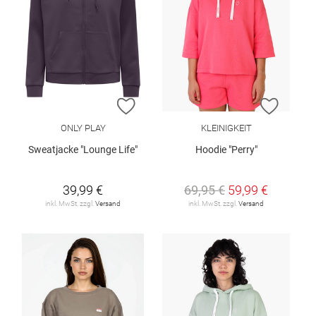
ZUR WUNSCHLISTE HINZUFÜGEN
ZUR W
ONLY PLAY
KLEINIGKEIT
Sweatjacke "Lounge Life"
Hoodie "Perry"
39,99 €
69,95 €
59,99 €
inkl. MwSt. zzgl.
Versand
inkl. MwSt. zzgl.
Versand