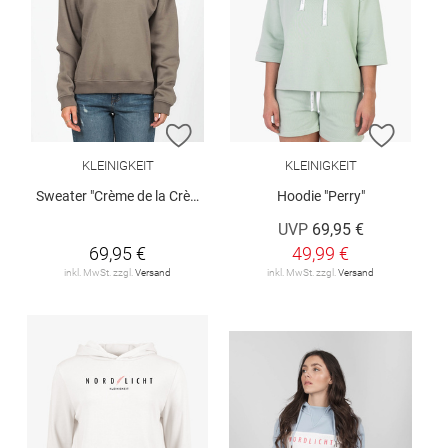
ZUR WUNSCHLISTE HINZUFÜGEN
ZUR W
KLEINIGKEIT
KLEINIGKEIT
Sweater "Crème de la Crème"
Hoodie "Perry"
UVP
69,95 €
69,95 €
49,99 €
inkl. MwSt. zzgl.
Versand
inkl. MwSt. zzgl.
Versand