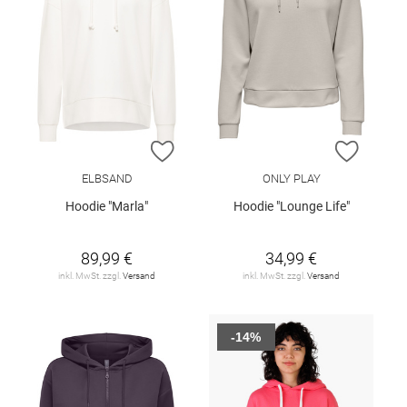
ZUR WUNSCHLISTE HINZUFÜGEN
ZUR W
ELBSAND
ONLY PLAY
Hoodie "Marla"
Hoodie "Lounge Life"
89,99 €
34,99 €
inkl. MwSt. zzgl.
Versand
inkl. MwSt. zzgl.
Versand
-14%