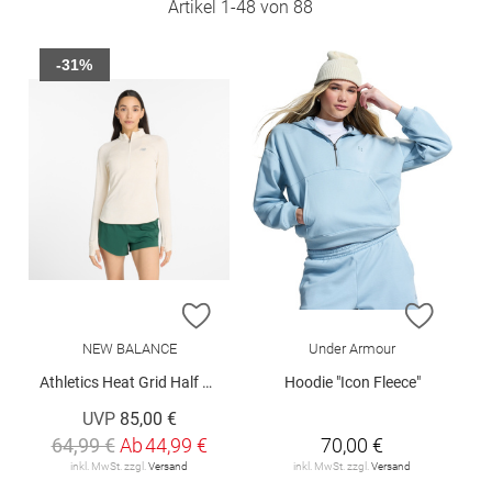
Artikel
1
-
48
von
88
-31%
ZUR WUNSCHLISTE HINZUFÜGEN
ZUR W
NEW BALANCE
Under Armour
Athletics Heat Grid Half Zip
Hoodie "Icon Fleece"
UVP
85,00 €
64,99 €
Ab
44,99 €
70,00 €
inkl. MwSt. zzgl.
Versand
inkl. MwSt. zzgl.
Versand