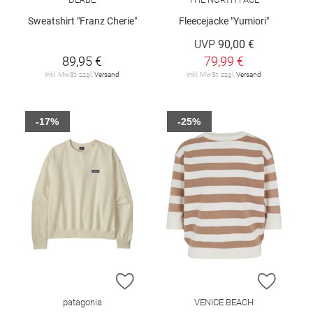
Sweatshirt "Franz Cherie"
Fleecejacke "Yumiori"
UVP
90,00 €
89,95 €
79,99 €
inkl. MwSt. zzgl.
Versand
inkl. MwSt. zzgl.
Versand
-17%
-25%
ZUR WUNSCHLISTE HINZUFÜGEN
ZUR W
patagonia
VENICE BEACH