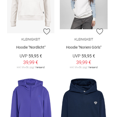
ZUR WUNSCHLISTE HINZUFÜGEN
ZUR W
KLEINIGKEIT
KLEINIGKEIT
Hoodie "Nordlicht"
Hoodie "Norieni Görls"
UVP
59,95 €
UVP
59,95 €
39,99 €
39,99 €
inkl. MwSt. zzgl.
Versand
inkl. MwSt. zzgl.
Versand