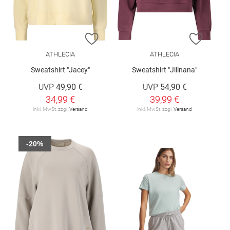
ZUR WUNSCHLISTE HINZUFÜGEN
ZUR W
ATHLECIA
ATHLECIA
Sweatshirt "Jacey"
Sweatshirt "Jillnana"
UVP
49,90 €
UVP
54,90 €
34,99 €
39,99 €
inkl. MwSt. zzgl.
Versand
inkl. MwSt. zzgl.
Versand
-20%