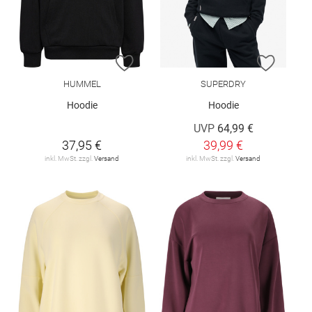
ZUR WUNSCHLISTE HINZUFÜGEN
ZUR W
HUMMEL
SUPERDRY
Hoodie
Hoodie
UVP
64,99 €
37,95 €
39,99 €
inkl. MwSt. zzgl.
Versand
inkl. MwSt. zzgl.
Versand