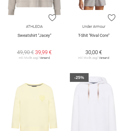
ZUR WUNSCHLISTE HINZUFÜGEN
ZUR W
ATHLECIA
Under Armour
Sweatshirt "Jacey"
T-Shit "Rival Core"
49,90 €
39,99 €
30,00 €
inkl. MwSt. zzgl.
Versand
inkl. MwSt. zzgl.
Versand
-25%