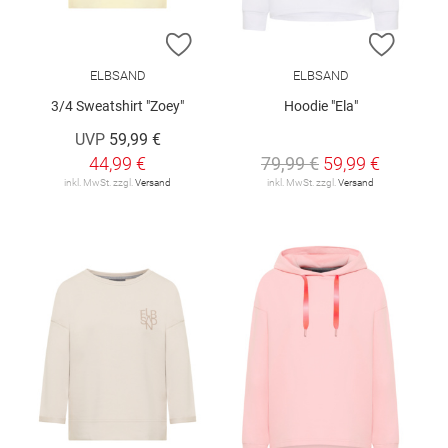
ZUR WUNSCHLISTE HINZUFÜGEN
ZUR W
ELBSAND
ELBSAND
3/4 Sweatshirt "Zoey"
Hoodie "Ela"
UVP
59,99 €
44,99 €
79,99 €
59,99 €
inkl. MwSt. zzgl.
Versand
inkl. MwSt. zzgl.
Versand