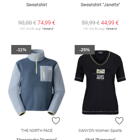
Sweatshirt
Sweatshirt "Janette"
90,00 €
74,99 €
59,99 €
44,99 €
inkl. MwSt. zzgl.
Versand
inkl. MwSt. zzgl.
Versand
-11%
-25%
ZUR WUNSCHLISTE HINZUFÜGEN
ZUR W
THE NORTH FACE
CANYON Women Sports
Fleecejacke "Yumiori"
Shirt "Bergamo"