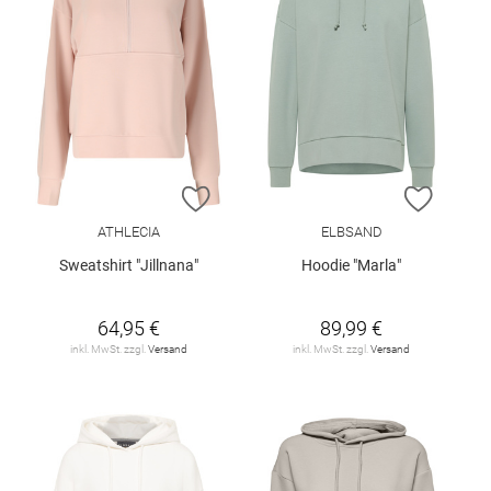
ZUR WUNSCHLISTE HINZUFÜGEN
ZUR W
ATHLECIA
ELBSAND
Sweatshirt "Jillnana"
Hoodie "Marla"
64,95 €
89,99 €
inkl. MwSt. zzgl.
Versand
inkl. MwSt. zzgl.
Versand