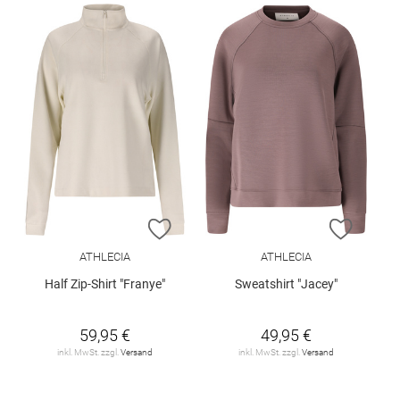
ZUR WUNSCHLISTE HINZUFÜGEN
ZUR W
ATHLECIA
ATHLECIA
Half Zip-Shirt "Franye"
Sweatshirt "Jacey"
59,95 €
49,95 €
inkl. MwSt. zzgl.
Versand
inkl. MwSt. zzgl.
Versand