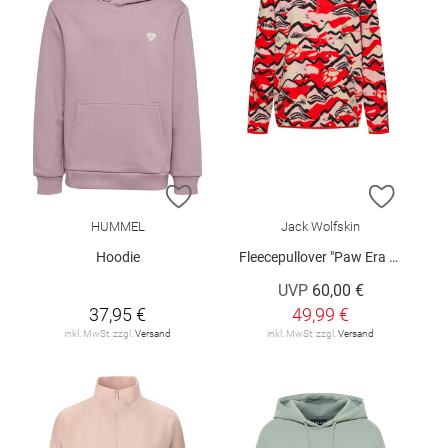
ZUR WUNSCHLISTE HINZUFÜGEN
ZUR W
HUMMEL
Jack Wolfskin
Hoodie
Fleecepullover "Paw Era 100 W"
UVP
60,00 €
37,95 €
49,99 €
inkl. MwSt. zzgl.
Versand
inkl. MwSt. zzgl.
Versand