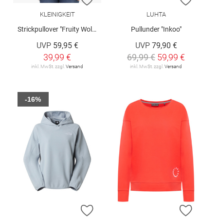
KLEINIGKEIT
LUHTA
Strickpullover "Fruity Wollma"
Pullunder "Inkoo"
UVP
59,95 €
UVP
79,90 €
39,99 €
69,99 €
59,99 €
inkl. MwSt. zzgl.
Versand
inkl. MwSt. zzgl.
Versand
-16%
ZUR WUNSCHLISTE HINZUFÜGEN
ZUR W