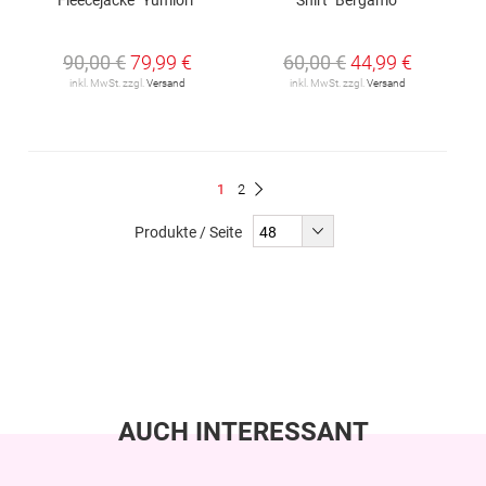
90,00 €
79,99 €
60,00 €
44,99 €
inkl. MwSt. zzgl.
Versand
inkl. MwSt. zzgl.
Versand
Seite
Du
Seite
1
2
Seite
Weiter
liest
Produkte / Seite
gerade
Seite
AUCH INTERESSANT