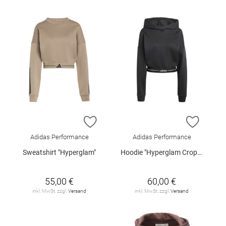
ZUR WUNSCHLISTE HINZUFÜGEN
ZUR W
Adidas Performance
Adidas Performance
Sweatshirt "Hyperglam"
Hoodie "Hyperglam Cropped"
55,00 €
60,00 €
inkl. MwSt. zzgl.
Versand
inkl. MwSt. zzgl.
Versand