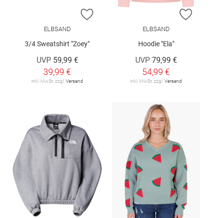
ZUR WUNSCHLISTE HINZUFÜGEN
ZUR W
ELBSAND
ELBSAND
3/4 Sweatshirt "Zoey"
Hoodie "Ela"
UVP
59,99 €
UVP
79,99 €
39,99 €
54,99 €
inkl. MwSt. zzgl.
Versand
inkl. MwSt. zzgl.
Versand