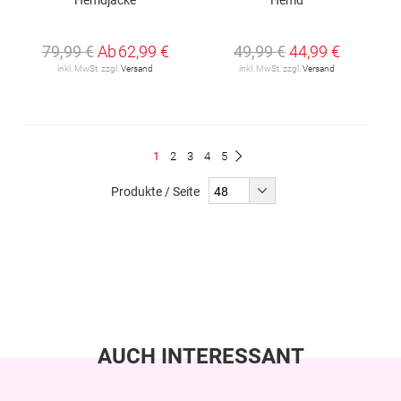
79,99 €
Ab
62,99 €
49,99 €
44,99 €
inkl. MwSt. zzgl.
Versand
inkl. MwSt. zzgl.
Versand
Seite
Du
Seite
Seite
Seite
Seite
1
2
3
4
5
Seite
Weiter
liest
Produkte / Seite
gerade
Seite
AUCH INTERESSANT