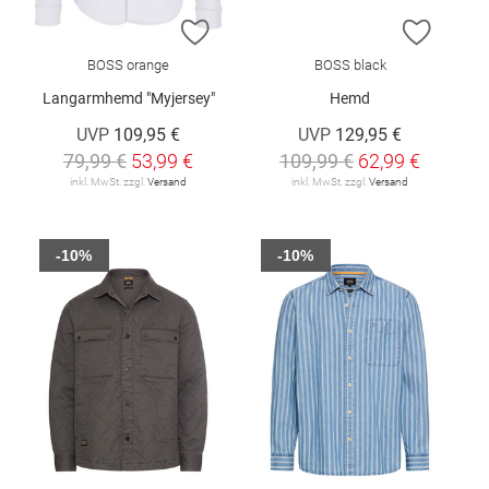
ZUR WUNSCHLISTE HINZUFÜGEN
ZUR W
BOSS orange
BOSS black
Langarmhemd "Myjersey"
Hemd
UVP
109,95 €
UVP
129,95 €
79,99 €
53,99 €
109,99 €
62,99 €
inkl. MwSt. zzgl.
Versand
inkl. MwSt. zzgl.
Versand
-10%
-10%