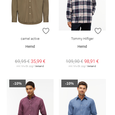
ZUR WUNSCHLISTE HINZUFÜGEN
ZUR W
camel active
Tommy Hilfiger
Hemd
Hemd
69,95 €
35,99 €
109,90 €
98,91 €
inkl. MwSt. zzgl.
Versand
inkl. MwSt. zzgl.
Versand
-10%
-10%