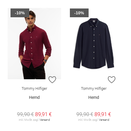
-10%
-10%
ZUR WUNSCHLISTE HINZUFÜGEN
ZUR W
Tommy Hilfiger
Tommy Hilfiger
Hemd
Hemd
99,90 €
89,91 €
99,90 €
89,91 €
inkl. MwSt. zzgl.
Versand
inkl. MwSt. zzgl.
Versand