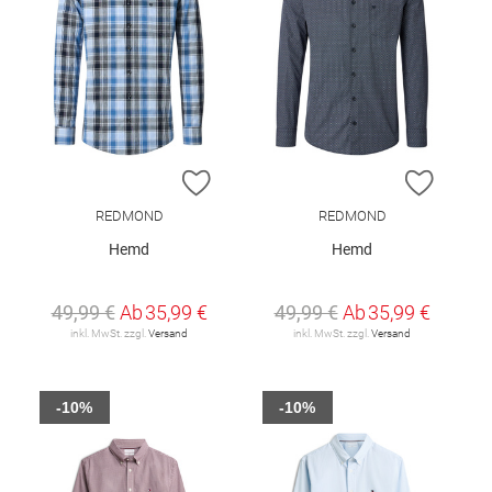
ZUR WUNSCHLISTE HINZUFÜGEN
ZUR W
REDMOND
REDMOND
Hemd
Hemd
49,99 €
Ab
35,99 €
49,99 €
Ab
35,99 €
inkl. MwSt. zzgl.
Versand
inkl. MwSt. zzgl.
Versand
-10%
-10%