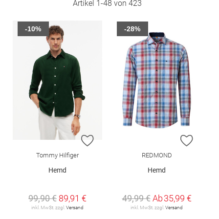
Artikel
1
-
48
von
423
-10%
-28%
ZUR WUNSCHLISTE HINZUFÜGEN
ZUR W
Tommy Hilfiger
REDMOND
Hemd
Hemd
99,90 €
89,91 €
49,99 €
Ab
35,99 €
inkl. MwSt. zzgl.
Versand
inkl. MwSt. zzgl.
Versand