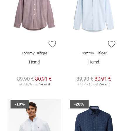
ZUR WUNSCHLISTE HINZUFÜGEN
ZUR W
Tommy Hilfiger
Tommy Hilfiger
Hemd
Hemd
89,90 €
80,91 €
89,90 €
80,91 €
inkl. MwSt. zzgl.
Versand
inkl. MwSt. zzgl.
Versand
-10%
-28%