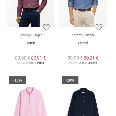
ZUR WUNSCHLISTE HINZUFÜGEN
ZUR W
Tommy Hilfiger
Tommy Hilfiger
Hemd
Hemd
89,90 €
80,91 €
89,90 €
80,91 €
inkl. MwSt. zzgl.
Versand
inkl. MwSt. zzgl.
Versand
-10%
-10%