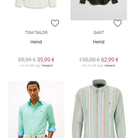
ZUR WUNSCHLISTE HINZUFÜGEN
ZUR W
TOM TAILOR
GANT
Hemd
Hemd
39,99 €
35,99 €
130,00 €
62,99 €
inkl. MwSt. zzgl.
Versand
inkl. MwSt. zzgl.
Versand