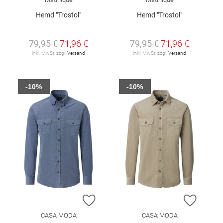
Hemd "Trostol"
Hemd "Trostol"
79,95 €
71,96 €
79,95 €
71,96 €
inkl. MwSt. zzgl.
Versand
inkl. MwSt. zzgl.
Versand
-10%
-10%
ZUR WUNSCHLISTE HINZUFÜGEN
ZUR W
CASA MODA
CASA MODA