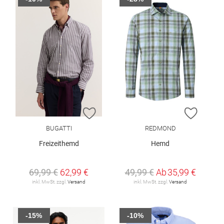
ZUR WUNSCHLISTE HINZUFÜGEN
ZUR W
BUGATTI
REDMOND
Freizeithemd
Hemd
69,99 €
62,99 €
49,99 €
Ab
35,99 €
inkl. MwSt. zzgl.
Versand
inkl. MwSt. zzgl.
Versand
-15%
-10%