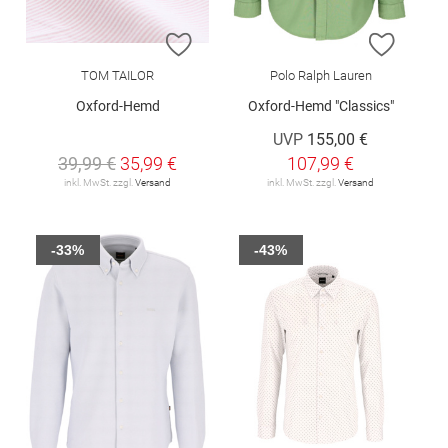
ZUR WUNSCHLISTE HINZUFÜGEN
ZUR W
TOM TAILOR
Polo Ralph Lauren
Oxford-Hemd
Oxford-Hemd "Classics"
UVP
155,00 €
39,99 €
35,99 €
107,99 €
inkl. MwSt. zzgl.
Versand
inkl. MwSt. zzgl.
Versand
-33%
-43%