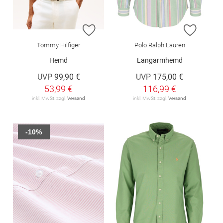
ZUR WUNSCHLISTE HINZUFÜGEN
ZUR W
Tommy Hilfiger
Polo Ralph Lauren
Hemd
Langarmhemd
UVP
99,90 €
UVP
175,00 €
53,99 €
116,99 €
inkl. MwSt. zzgl.
Versand
inkl. MwSt. zzgl.
Versand
-10%