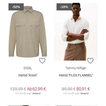
-52%
-10%
ZUR WUNSCHLISTE HINZUFÜGEN
ZUR W
DIGEL
Tommy Hilfiger
Hemd "Arion"
Hemd "FLEX FLANNEL"
129,95 €
Ab
62,99 €
89,90 €
80,91 €
inkl. MwSt. zzgl.
Versand
inkl. MwSt. zzgl.
Versand