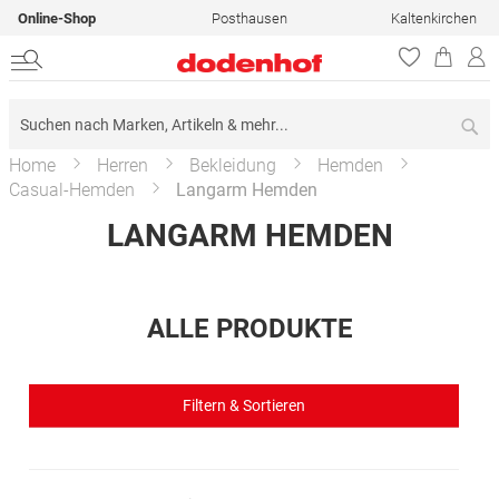
Online-Shop
Posthausen
Kaltenkirchen
Su
Home
Herren
Bekleidung
Hemden
Casual-Hemden
Langarm Hemden
LANGARM HEMDEN
ALLE PRODUKTE
Filtern & Sortieren