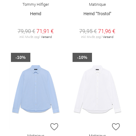
Tommy Hilfiger
Matinique
Hemd
Hemd "Trostol"
79,90 €
71,91 €
79,95 €
71,96 €
inkl. MwSt. zzgl.
Versand
inkl. MwSt. zzgl.
Versand
-10%
-10%
ZUR WUNSCHLISTE HINZUFÜGEN
ZUR W
Matinique
Matinique