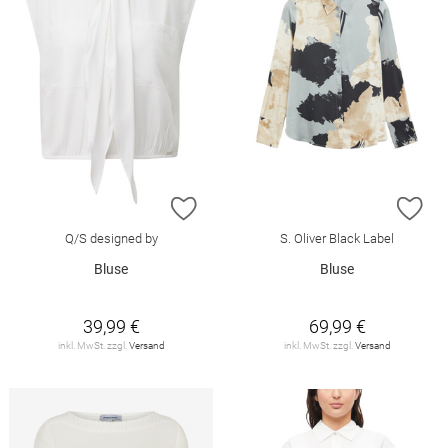
ZUR WUNSCHLISTE HINZUFÜGEN
ZU
Q/S designed by
S. Oliver Black Label
Bluse
Bluse
39,99 €
69,99 €
inkl. MwSt. zzgl.
Versand
inkl. MwSt. zzgl.
Versand