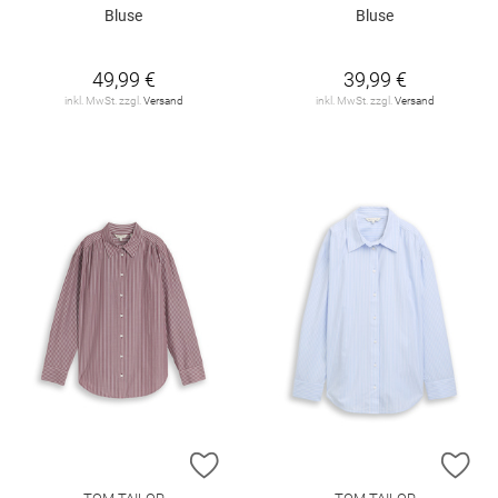
Bluse
Bluse
49,99 €
39,99 €
inkl. MwSt. zzgl.
Versand
inkl. MwSt. zzgl.
Versand
ZUR WUNSCHLISTE HINZUFÜGEN
ZU