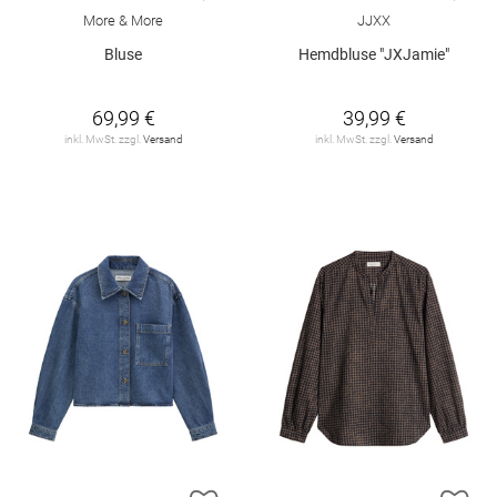
More & More
JJXX
Bluse
Hemdbluse "JXJamie"
69,99 €
39,99 €
inkl. MwSt. zzgl.
Versand
inkl. MwSt. zzgl.
Versand