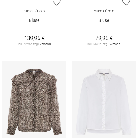
ZUR WUNSCHLISTE HINZUFÜGEN
ZU
Marc O'Polo
Marc O'Polo
Bluse
Bluse
139,95 €
79,95 €
inkl. MwSt. zzgl.
Versand
inkl. MwSt. zzgl.
Versand