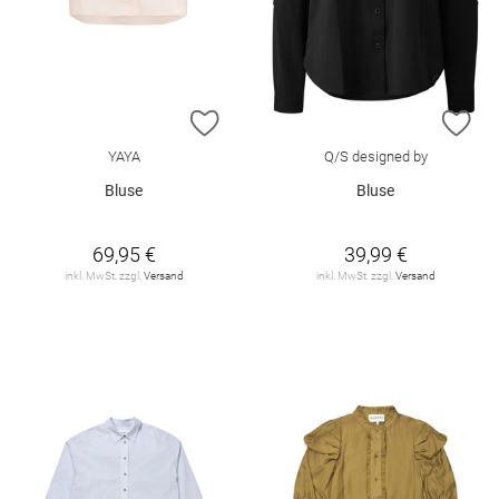
ZUR WUNSCHLISTE HINZUFÜGEN
ZU
YAYA
Q/S designed by
Bluse
Bluse
69,95 €
39,99 €
inkl. MwSt. zzgl.
Versand
inkl. MwSt. zzgl.
Versand