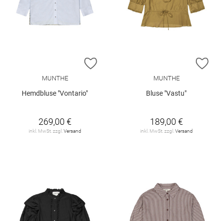
ZUR WUNSCHLISTE HINZUFÜGEN
ZU
MUNTHE
MUNTHE
Hemdbluse "Vontario"
Bluse "Vastu"
269,00 €
189,00 €
inkl. MwSt. zzgl.
Versand
inkl. MwSt. zzgl.
Versand