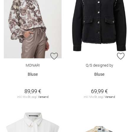
ZUR WUNSCHLISTE HINZUFÜGEN
ZU
MONARI
Q/S designed by
Bluse
Bluse
89,99 €
69,99 €
inkl. MwSt. zzgl.
Versand
inkl. MwSt. zzgl.
Versand