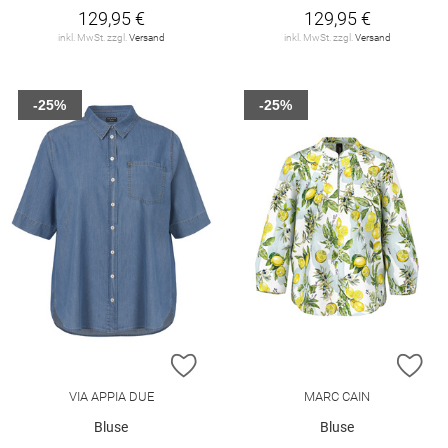
129,95 €
129,95 €
inkl. MwSt. zzgl.
Versand
inkl. MwSt. zzgl.
Versand
-25%
-25%
ZUR WUNSCHLISTE HINZUFÜGEN
ZU
VIA APPIA DUE
MARC CAIN
Bluse
Bluse