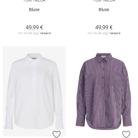
TOM TAILOR
TOM TAILOR
Bluse
Bluse
49,99 €
49,99 €
inkl. MwSt. zzgl.
Versand
inkl. MwSt. zzgl.
Versand
ZUR WUNSCHLISTE HINZUFÜGEN
ZU