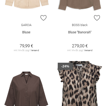
ZUR WUNSCHLISTE HINZUFÜGEN
ZU
GARCIA
BOSS black
Bluse
Bluse "Banorah"
79,99 €
279,00 €
inkl. MwSt. zzgl.
Versand
inkl. MwSt. zzgl.
Versand
-24%