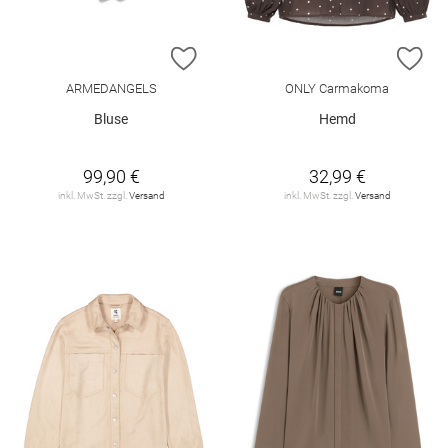
ZUR WUNSCHLISTE HINZUFÜGEN
ZU
ARMEDANGELS
ONLY Carmakoma
Bluse
Hemd
99,90 €
32,99 €
inkl. MwSt. zzgl.
Versand
inkl. MwSt. zzgl.
Versand