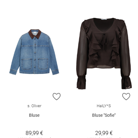
ZUR WUNSCHLISTE HINZUFÜGEN
ZU
s. Oliver
HaILY*S
Bluse
Bluse "Sofie"
89,99 €
29,99 €