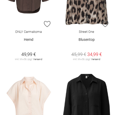
ZUR WUNSCHLISTE HINZUFÜGEN
ZU
ONLY Carmakoma
Street One
Hemd
Blusentop
49,99 €
45,99 €
34,99 €
inkl. MwSt. zzgl.
Versand
inkl. MwSt. zzgl.
Versand