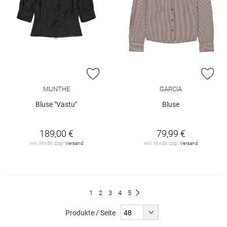
ZUR WUNSCHLISTE HINZUFÜGEN
ZU
MUNTHE
GARCIA
Bluse "Vastu"
Bluse
189,00 €
79,99 €
inkl. MwSt. zzgl.
Versand
inkl. MwSt. zzgl.
Versand
Seite
Du
Seite
Seite
Seite
Seite
1
2
3
4
5
Seite
Weiter
liest
Produkte / Seite
gerade