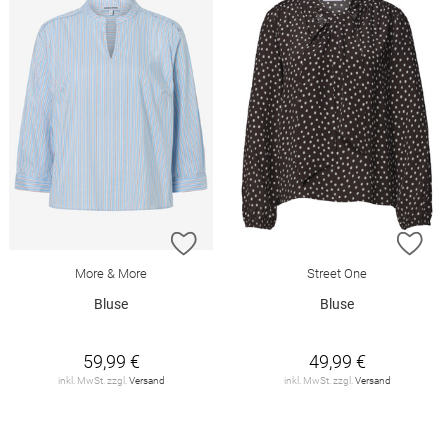
ZUR WUNSCHLISTE HINZUFÜGEN
ZU
More & More
Street One
Bluse
Bluse
59,99 €
49,99 €
inkl. MwSt. zzgl.
Versand
inkl. MwSt. zzgl.
Versand