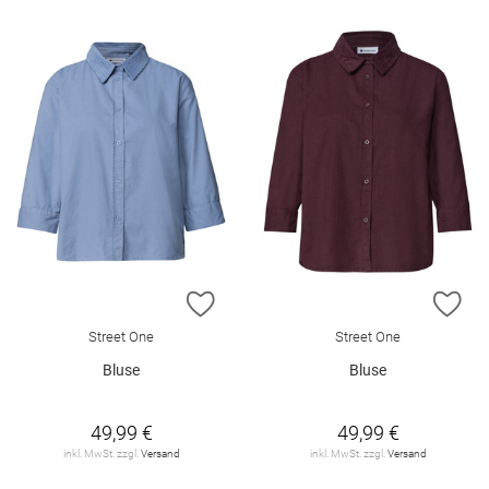
ZUR WUNSCHLISTE HINZUFÜGEN
ZU
Street One
Street One
Bluse
Bluse
49,99 €
49,99 €
inkl. MwSt. zzgl.
Versand
inkl. MwSt. zzgl.
Versand