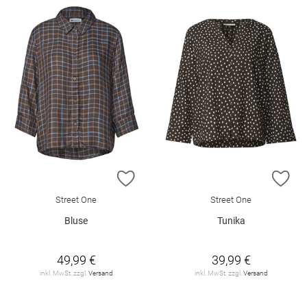
ZUR WUNSCHLISTE HINZUFÜGEN
ZU
Street One
Street One
Bluse
Tunika
49,99 €
39,99 €
inkl. MwSt. zzgl.
Versand
inkl. MwSt. zzgl.
Versand