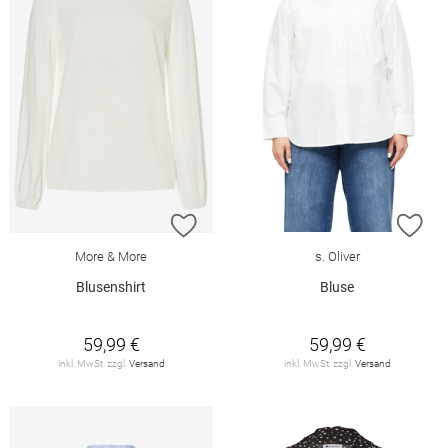
ZUR WUNSCHLISTE HINZUFÜGEN
ZU
More & More
s. Oliver
Blusenshirt
Bluse
59,99 €
59,99 €
inkl. MwSt. zzgl.
Versand
inkl. MwSt. zzgl.
Versand