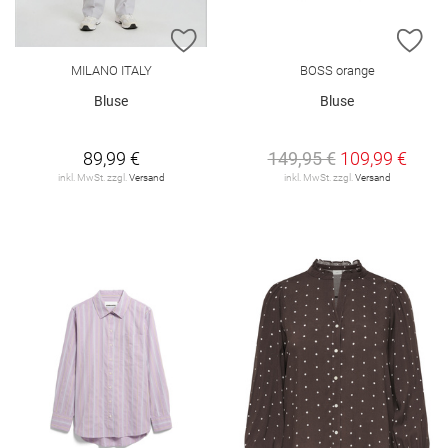
ZUR WUNSCHLISTE HINZUFÜGEN
ZU
MILANO ITALY
BOSS orange
Bluse
Bluse
89,99 €
149,95 €
109,99 €
inkl. MwSt. zzgl.
Versand
inkl. MwSt. zzgl.
Versand