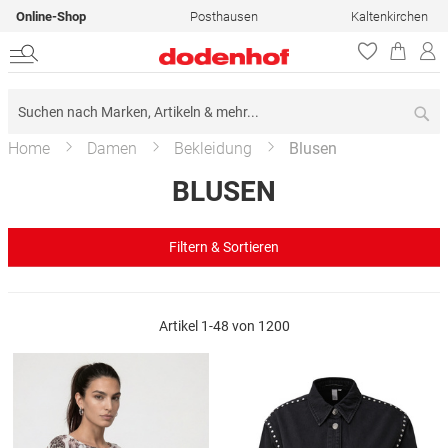
Online-Shop
Posthausen
Kaltenkirchen
Su
Home
Damen
Bekleidung
Blusen
BLUSEN
Filtern & Sortieren
Artikel
1
-
48
von
1200