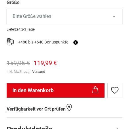
Größe
Bitte Größe wählen
Lieferzeit
2-3 Tage
+480 bis +640 Bonuspunkte
i
159,95 €
119,99 €
inkl. MwSt. zzgl.
Versand
In den Warenkorb
Zur
Wunschl
hinzufü
Verfügbarkeit vor Ort prüfen