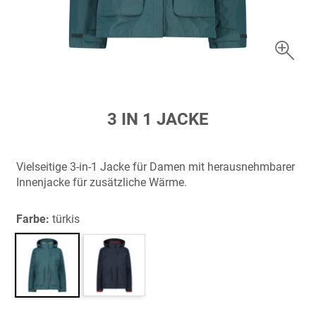
Zum
3 IN 1 JACKE
Anfang
der
Bildergalerie
Vielseitige 3-in-1 Jacke für Damen mit herausnehmbarer
springen
Innenjacke für zusätzliche Wärme.
Farbe:
türkis