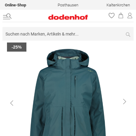
Online-Shop
Posthausen
Kaltenkirchen
Su
Zum
-25%
Ende
der
Bildergalerie
springen