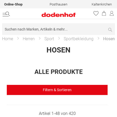
Online-Shop
Posthausen
Kaltenkirchen
Su
Home
Herren
Sport
Sportbekleidung
Hosen
HOSEN
ALLE PRODUKTE
Filtern & Sortieren
Artikel
1
-
48
von
420