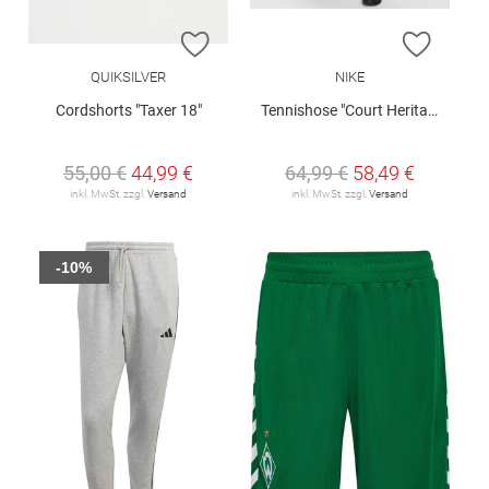
ZUR WUNSCHLISTE HINZUFÜGEN
ZUR W
QUIKSILVER
NIKE
Cordshorts "Taxer 18"
Tennishose "Court Heritage"
55,00 €
44,99 €
64,99 €
58,49 €
inkl. MwSt. zzgl.
Versand
inkl. MwSt. zzgl.
Versand
-10%