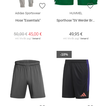
ZUR WUNSCHLISTE HINZUFÜGEN
ZUR W
Adidas Sportswear
HUMMEL
Hose "Essentials"
Sporthose "SV Werder Bremen Home 2026/27"
50,00 €
45,00 €
49,95 €
inkl. MwSt. zzgl.
Versand
inkl. MwSt. zzgl.
Versand
-10%