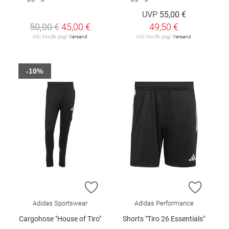
UVP
55,00 €
50,00 €
45,00 €
49,50 €
inkl. MwSt. zzgl.
Versand
inkl. MwSt. zzgl.
Versand
-10%
ZUR WUNSCHLISTE HINZUFÜGEN
ZUR W
Adidas Sportswear
Adidas Performance
Cargohose "House of Tiro"
Shorts "Tiro 26 Essentials"