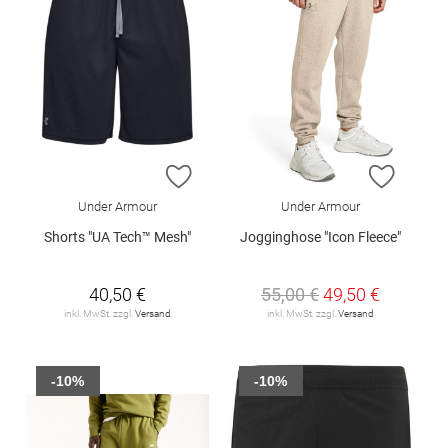
ZUR WUNSCHLISTE HINZUFÜGEN
ZUR W
Under Armour
Under Armour
Shorts "UA Tech™ Mesh"
Jogginghose "Icon Fleece"
40,50 €
55,00 €
49,50 €
inkl. MwSt. zzgl.
Versand
inkl. MwSt. zzgl.
Versand
-10%
-10%