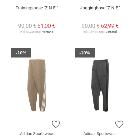
Trainingshose "Z.N.E."
Jogginghose "Z.N.E."
90,00 €
81,00 €
90,00 €
62,99 €
inkl. MwSt. zzgl.
Versand
inkl. MwSt. zzgl.
Versand
-10%
-10%
ZUR WUNSCHLISTE HINZUFÜGEN
ZUR W
Adidas Sportswear
Adidas Sportswear