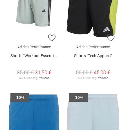
ZUR WUNSCHLISTE HINZUFÜGEN
ZUR W
Adidas Performance
Adidas Performance
Shorts "Workout Essentials Base"
Shorts "Tech Apparel"
35,00 €
31,50 €
50,00 €
45,00 €
inkl. MwSt. zzgl.
Versand
inkl. MwSt. zzgl.
Versand
-10%
-10%