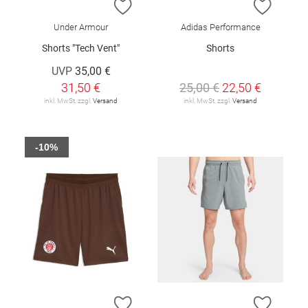
ZUR WUNSCHLISTE HINZUFÜGEN
ZUR W
Under Armour
Adidas Performance
Shorts "Tech Vent"
Shorts
UVP
35,00 €
31,50 €
25,00 €
22,50 €
inkl. MwSt. zzgl.
Versand
inkl. MwSt. zzgl.
Versand
-10%
ZUR WUNSCHLISTE HINZUFÜGEN
ZUR W