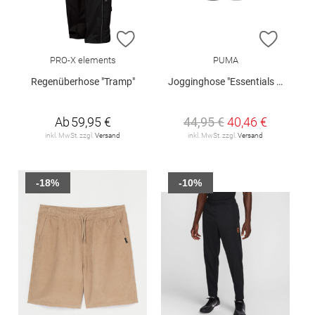
ZUR WUNSCHLISTE HINZUFÜGEN
ZUR W
PRO-X elements
PUMA
Regenüberhose "Tramp"
Jogginghose "Essentials No. 1"
Ab
59,95 €
44,95 €
40,46 €
inkl. MwSt. zzgl.
Versand
inkl. MwSt. zzgl.
Versand
-18%
-10%