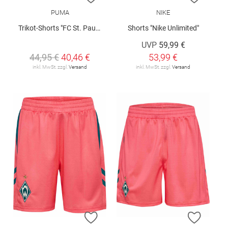
PUMA
NIKE
Trikot-Shorts "FC St. Pauli 26/27"
Shorts "Nike Unlimited"
UVP
59,99 €
44,95 €
40,46 €
53,99 €
inkl. MwSt. zzgl.
Versand
inkl. MwSt. zzgl.
Versand
ZUR WUNSCHLISTE HINZUFÜGEN
ZUR W