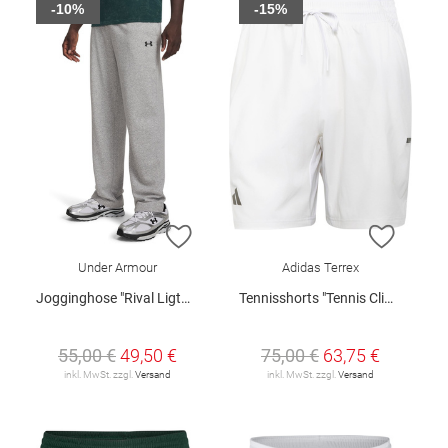
-10%
-15%
ZUR WUNSCHLISTE HINZUFÜGEN
ZUR W
Under Armour
Adidas Terrex
Jogginghose "Rival Ligtweight"
Tennisshorts "Tennis Climacool"
55,00 €
49,50 €
75,00 €
63,75 €
inkl. MwSt. zzgl.
Versand
inkl. MwSt. zzgl.
Versand