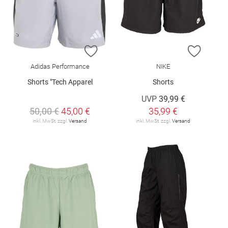
ZUR WUNSCHLISTE HINZUFÜGEN
ZUR W
Adidas Performance
NIKE
Shorts "Tech Apparel
Shorts
UVP
39,99 €
50,00 €
45,00 €
35,99 €
inkl. MwSt. zzgl.
Versand
inkl. MwSt. zzgl.
Versand