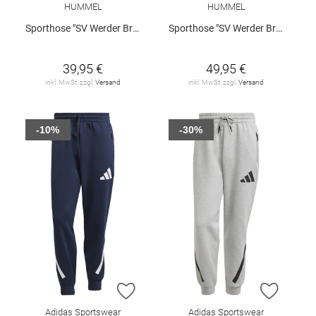
HUMMEL
HUMMEL
Sporthose "SV Werder Bremen 3rd 2026/27 Kids"
Sporthose "SV Werder Bremen 3rd 2026/27"
39,95 €
49,95 €
inkl. MwSt. zzgl.
Versand
inkl. MwSt. zzgl.
Versand
-10%
-30%
ZUR WUNSCHLISTE HINZUFÜGEN
ZUR W
Adidas Sportswear
Adidas Sportswear