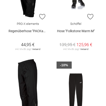
ZUR WUNSCHLISTE HINZUFÜGEN
ZUR W
PRO-X elements
Schöffel
Regenüberhose "PACKable"
Hose "Folkstone Warm M"
44,95 €
139,95 €
125,96 €
inkl. MwSt. zzgl.
Versand
inkl. MwSt. zzgl.
Versand
-10%