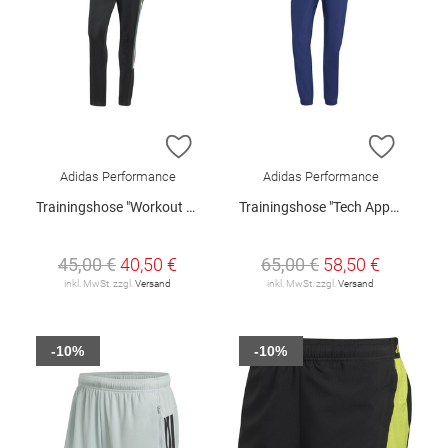
ZUR WUNSCHLISTE HINZUFÜGEN
ZUR W
Adidas Performance
Adidas Performance
Trainingshose "Workout Essentials"
Trainingshose "Tech Apparel"
45,00 €
40,50 €
65,00 €
58,50 €
inkl. MwSt. zzgl.
Versand
inkl. MwSt. zzgl.
Versand
-10%
-10%