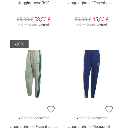
Jogginghose "Kit"
Jogginghose "Essentials Fleece"
65,00 €
58,50 €
50,00 €
45,00 €
inkl. MwSt. zzgl.
Versand
inkl. MwSt. zzgl.
Versand
-10%
ZUR WUNSCHLISTE HINZUFÜGEN
ZUR W
Adidas Sportswear
Adidas Sportswear
Jogginghose "Essentials Fleece"
Jogginghose "Seasonal Essentials Fleece"