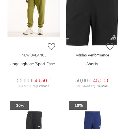
ZUR WUNSCHLISTE HINZUFÜGEN
ZUR W
NEW BALANCE
Adidas Performance
Jogginghose "Sport Essentials"
Shorts
55,00 €
49,50 €
50,00 €
45,00 €
inkl. MwSt. zzgl.
Versand
inkl. MwSt. zzgl.
Versand
-10%
-10%