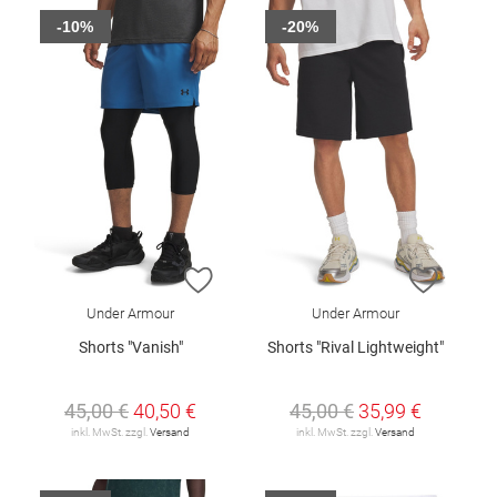
-10%
-20%
ZUR WUNSCHLISTE HINZUFÜGEN
ZUR W
Under Armour
Under Armour
Shorts "Vanish"
Shorts "Rival Lightweight"
45,00 €
40,50 €
45,00 €
35,99 €
inkl. MwSt. zzgl.
Versand
inkl. MwSt. zzgl.
Versand