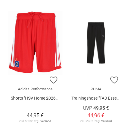
ZUR WUNSCHLISTE HINZUFÜGEN
ZUR W
Adidas Performance
PUMA
Shorts "HSV Home 2026/2027"
Trainingshose "TAD Essentials"
UVP
49,95 €
44,95 €
44,96 €
inkl. MwSt. zzgl.
Versand
inkl. MwSt. zzgl.
Versand