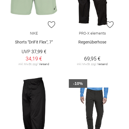
ZUR WUNSCHLISTE HINZUFÜGEN
ZUR W
NIKE
PRO-X elements
Shorts "DriFit Flex", 7"
Regenüberhose
UVP
37,99 €
34,19 €
69,95 €
inkl. MwSt. zzgl.
Versand
inkl. MwSt. zzgl.
Versand
-10%