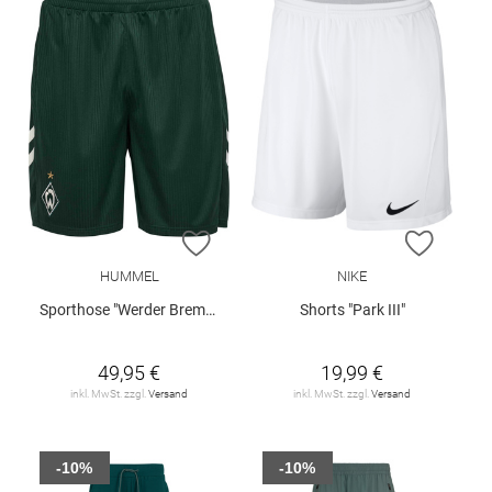
ZUR WUNSCHLISTE HINZUFÜGEN
ZUR W
HUMMEL
NIKE
Sporthose "Werder Bremen Away 26/27"
Shorts "Park III"
49,95 €
19,99 €
inkl. MwSt. zzgl.
Versand
inkl. MwSt. zzgl.
Versand
-10%
-10%