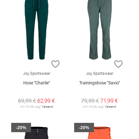
ZUR WUNSCHLISTE HINZUFÜGEN
ZUR W
Joy Sportswear
Joy Sportswear
Hose "Charlie"
Trainingshose "Savio"
69,99 €
62,99 €
79,99 €
71,99 €
inkl. MwSt. zzgl.
Versand
inkl. MwSt. zzgl.
Versand
-20%
-20%