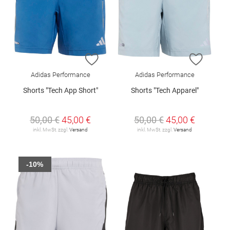
ZUR WUNSCHLISTE HINZUFÜGEN
ZUR W
Adidas Performance
Adidas Performance
Shorts "Tech App Short"
Shorts "Tech Apparel"
50,00 €
45,00 €
50,00 €
45,00 €
inkl. MwSt. zzgl.
Versand
inkl. MwSt. zzgl.
Versand
-10%