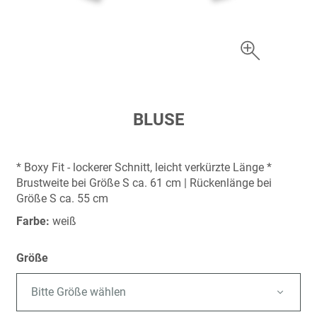
Zum
BLUSE
Anfang
der
Bildergalerie
* Boxy Fit - lockerer Schnitt, leicht verkürzte Länge *
springen
Brustweite bei Größe S ca. 61 cm | Rückenlänge bei
Größe S ca. 55 cm
Farbe:
weiß
Größe
Bitte Größe wählen