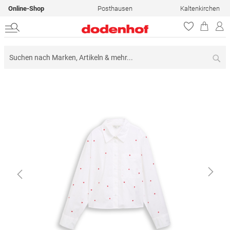
Online-Shop
Posthausen
Kaltenkirchen
Su
Zum
Ende
der
Bildergalerie
springen