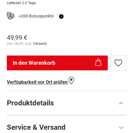
Lieferzeit
2-3 Tage
+200 Bonuspunkte
i
49,99 €
inkl. MwSt. zzgl.
Versand
In den Warenkorb
Zur
Wunschl
hinzufü
Verfügbarkeit vor Ort prüfen
Produktdetails
Service & Versand