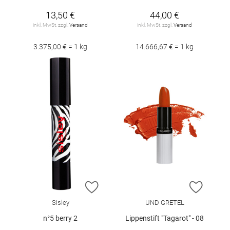
13,50 €
44,00 €
inkl. MwSt. zzgl.
Versand
inkl. MwSt. zzgl.
Versand
3.375,00 € = 1 kg
14.666,67 € = 1 kg
ZUR WUNSCHLISTE HINZUFÜGEN
ZUR W
Sisley
UND GRETEL
n°5 berry 2
Lippenstift "Tagarot" - 08