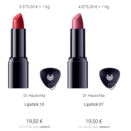
3.375,00 € = 1 kg
4.875,00 € = 1 kg
ZUR WUNSCHLISTE HINZUFÜGEN
ZUR W
Dr. Hauschka
Dr. Hauschka
Lipstick 10
Lipstick 07
19,50 €
19,50 €
inkl. MwSt. zzgl.
Versand
inkl. MwSt. zzgl.
Versand