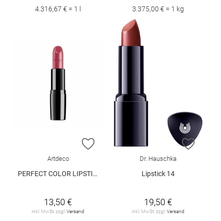
4.316,67 € = 1 l
3.375,00 € = 1 kg
ZUR WUNSCHLISTE HINZUFÜGEN
ZUR W
Artdeco
Dr. Hauschka
PERFECT COLOR LIPSTICK 819
Lipstick 14
13,50 €
19,50 €
inkl. MwSt. zzgl.
Versand
inkl. MwSt. zzgl.
Versand