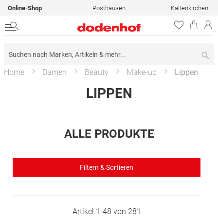
Online-Shop
Posthausen
Kaltenkirchen
Su
Home
Damen
Beauty
Make-up
Lippen
LIPPEN
ALLE PRODUKTE
Filtern & Sortieren
Artikel
1
-
48
von
281