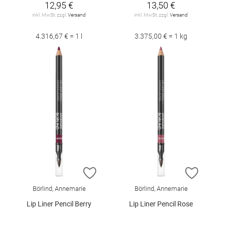
12,95 €
13,50 €
inkl. MwSt. zzgl.
Versand
inkl. MwSt. zzgl.
Versand
4.316,67 € = 1 l
3.375,00 € = 1 kg
ZUR WUNSCHLISTE HINZUFÜGEN
ZUR W
Börlind, Annemarie
Börlind, Annemarie
Lip Liner Pencil Berry
Lip Liner Pencil Rose