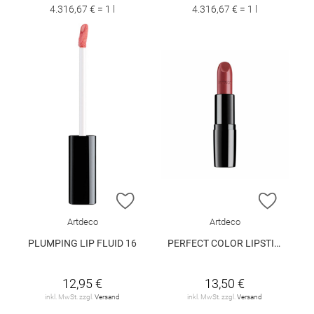
4.316,67 € = 1 l
4.316,67 € = 1 l
ZUR WUNSCHLISTE HINZUFÜGEN
ZUR W
Artdeco
Artdeco
PLUMPING LIP FLUID 16
PERFECT COLOR LIPSTICK 835
12,95 €
13,50 €
inkl. MwSt. zzgl.
Versand
inkl. MwSt. zzgl.
Versand