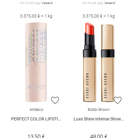
inkl. MwSt. zzgl.
Versand
inkl. MwSt. zzgl.
Versand
3.375,00 € = 1 kg
3.375,00 € = 1 kg
ZUR WUNSCHLISTE HINZUFÜGEN
ZUR W
Artdeco
Bobbi Brown
PERFECT COLOR LIPSTICK 911
Luxe Shine Intense Showstopper
13,50 €
48,00 €