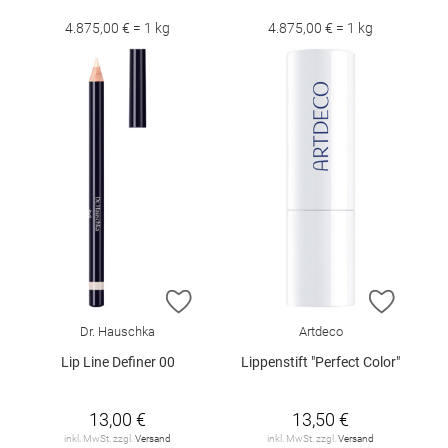
4.875,00 € = 1 kg
4.875,00 € = 1 kg
ZUR WUNSCHLISTE HINZUFÜGEN
ZUR W
Dr. Hauschka
Artdeco
Lip Line Definer 00
Lippenstift "Perfect Color"
13,00 €
13,50 €
inkl. MwSt. zzgl.
Versand
inkl. MwSt. zzgl.
Versand