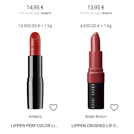
14,95 €
13,95 €
inkl. MwSt. zzgl.
Versand
inkl. MwSt. zzgl.
Versand
14.950,00 € = 1 kg
4.650,00 € = 1 kg
ZUR WUNSCHLISTE HINZUFÜGEN
ZUR W
Artdeco
Bobbi Brown
LIPPEN PERF.COLOR LIPSTICK
LIPPEN CRUSHED LIP COLOR