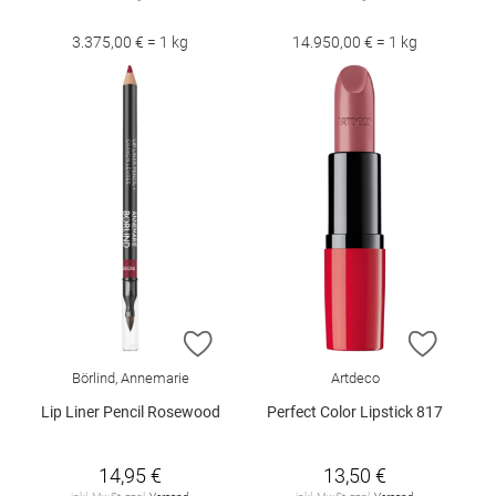
3.375,00 € = 1 kg
14.950,00 € = 1 kg
ZUR WUNSCHLISTE HINZUFÜGEN
ZUR W
Börlind, Annemarie
Artdeco
Lip Liner Pencil Rosewood
Perfect Color Lipstick 817
14,95 €
13,50 €