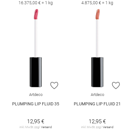
16.375,00 € = 1 kg
4.875,00 € = 1 kg
ZUR WUNSCHLISTE HINZUFÜGEN
ZUR W
Artdeco
Artdeco
PLUMPING LIP FLUID 35
PLUMPING LIP FLUID 21
12,95 €
12,95 €
inkl. MwSt. zzgl.
Versand
inkl. MwSt. zzgl.
Versand