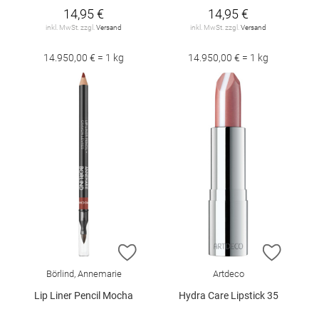
14,95 €
14,95 €
inkl. MwSt. zzgl.
Versand
inkl. MwSt. zzgl.
Versand
14.950,00 € = 1 kg
14.950,00 € = 1 kg
ZUR WUNSCHLISTE HINZUFÜGEN
ZUR W
Börlind, Annemarie
Artdeco
Lip Liner Pencil Mocha
Hydra Care Lipstick 35