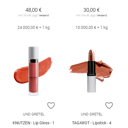
48,00 €
30,00 €
inkl. MwSt. zzgl.
Versand
inkl. MwSt. zzgl.
Versand
24.000,00 € = 1 kg
10.000,00 € = 1 kg
ZUR WUNSCHLISTE HINZUFÜGEN
ZUR W
UND GRETEL
UND GRETEL
KNUTZEN - Lip Gloss - 1
TAGAROT - Lipstick - 4