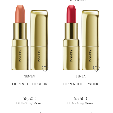
ZUR WUNSCHLISTE HINZUFÜGEN
ZUR W
SENSAI
SENSAI
LIPPEN THE LIPSTICK
LIPPEN THE LIPSTICK
65,50 €
65,50 €
inkl. MwSt. zzgl.
Versand
inkl. MwSt. zzgl.
Versand