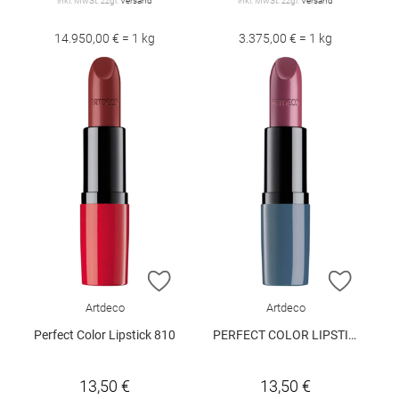
inkl. MwSt. zzgl.
Versand
inkl. MwSt. zzgl.
Versand
14.950,00 € = 1 kg
3.375,00 € = 1 kg
ZUR WUNSCHLISTE HINZUFÜGEN
ZUR W
Artdeco
Artdeco
Perfect Color Lipstick 810
PERFECT COLOR LIPSTICK 929
13,50 €
13,50 €