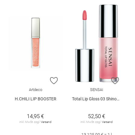
ZUR WUNSCHLISTE HINZUFÜGEN
ZUR W
Artdeco
SENSAI
H.CHILI LIP BOOSTER
Total Lip Gloss 03 Shinonome Coral
14,95 €
52,50 €
inkl. MwSt. zzgl.
Versand
inkl. MwSt. zzgl.
Versand
13.125,00 € = 1 l