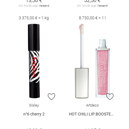
13,50 €
52,50 €
inkl. MwSt. zzgl.
Versand
inkl. MwSt. zzgl.
Versand
3.375,00 € = 1 kg
8.750,00 € = 1 l
ZUR WUNSCHLISTE HINZUFÜGEN
ZUR W
Sisley
Artdeco
n°6 cherry 2
HOT CHILI LIP BOOSTER 4