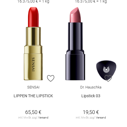
16.375,00 € = 1 kg
16.375,00 € = 1 kg
ZUR WUNSCHLISTE HINZUFÜGEN
ZUR W
SENSAI
Dr. Hauschka
LIPPEN THE LIPSTICK
Lipstick 03
65,50 €
19,50 €
inkl. MwSt. zzgl.
Versand
inkl. MwSt. zzgl.
Versand