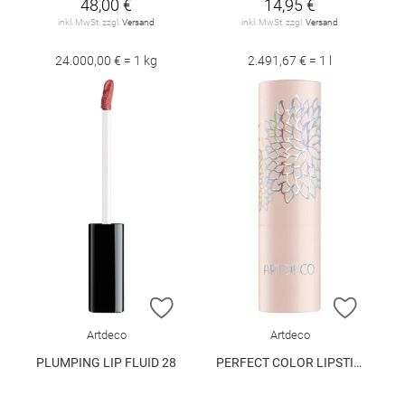
48,00 €
14,95 €
inkl. MwSt. zzgl.
Versand
inkl. MwSt. zzgl.
Versand
24.000,00 € = 1 kg
2.491,67 € = 1 l
ZUR WUNSCHLISTE HINZUFÜGEN
ZUR W
Artdeco
Artdeco
PLUMPING LIP FLUID 28
PERFECT COLOR LIPSTICK 950