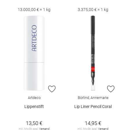
13.000,00 € = 1 kg
3.375,00 € = 1 kg
ZUR WUNSCHLISTE HINZUFÜGEN
ZUR W
Artdeco
Börlind, Annemarie
Lippenstift
Lip Liner Pencil Coral
13,50 €
14,95 €
inkl. MwSt. zzgl.
Versand
inkl. MwSt. zzgl.
Versand