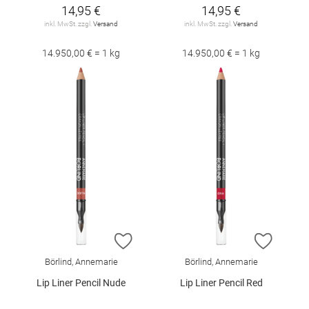
14,95 €
14,95 €
inkl. MwSt. zzgl.
Versand
inkl. MwSt. zzgl.
Versand
14.950,00 € = 1 kg
14.950,00 € = 1 kg
ZUR WUNSCHLISTE HINZUFÜGEN
ZUR W
Börlind, Annemarie
Börlind, Annemarie
Lip Liner Pencil Nude
Lip Liner Pencil Red