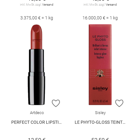
inkl. MwSt. zzgl.
Versand
inkl. MwSt. zzgl.
Versand
3.375,00 € = 1 kg
16.000,00 € = 1 kg
ZUR WUNSCHLISTE HINZUFÜGEN
ZUR W
Artdeco
Sisley
PERFECT COLOR LIPSTICK 850
LE PHYTO-GLOSS TEINTE 8 MILKWAY