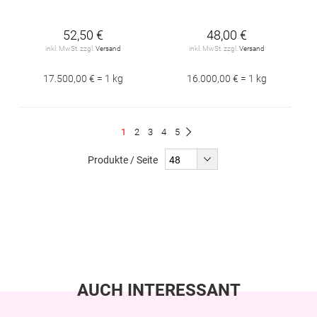
52,50 €
48,00 €
inkl. MwSt. zzgl.
Versand
inkl. MwSt. zzgl.
Versand
17.500,00 € = 1 kg
16.000,00 € = 1 kg
Seite
Du
Seite
Seite
Seite
Seite
1
2
3
4
5
Seite
Weiter
liest
Produkte / Seite
gerade
Seite
AUCH INTERESSANT