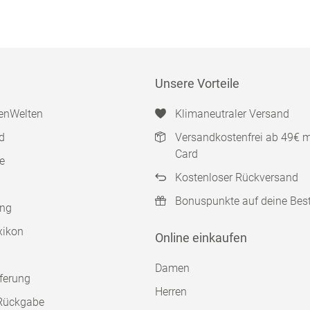
Unsere Vorteile
enWelten
Klimaneutraler Versand
d
Versandkostenfrei ab 49€ 
Card
e
Kostenloser Rückversand
Bonuspunkte auf deine Bes
ung
xikon
Online einkaufen
Damen
ferung
Herren
Rückgabe