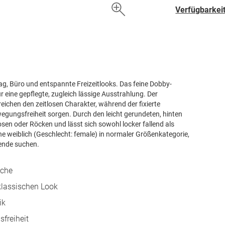
hinzufügen
Verfügbarkeit
tag, Büro und entspannte Freizeitlooks. Das feine Dobby-
r eine gepflegte, zugleich lässige Ausstrahlung. Der
ichen den zeitlosen Charakter, während der fixierte
gungsfreiheit sorgen. Durch den leicht gerundeten, hinten
sen oder Röcken und lässt sich sowohl locker fallend als
ne weiblich (Geschlecht: female) in normaler Größenkategorie,
nende suchen.
äche
klassischen Look
ik
freiheit