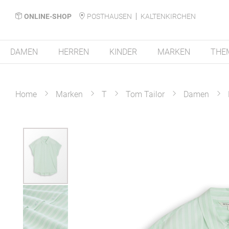
ONLINE-SHOP
POSTHAUSEN
KALTENKIRCHEN
DAMEN
HERREN
KINDER
MARKEN
THE
Home
Marken
T
Tom Tailor
Damen
Zum
Ende
der
Bildergalerie
springen