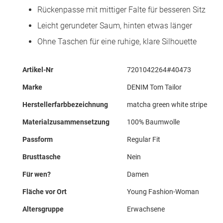
Rückenpasse mit mittiger Falte für besseren Sitz
Leicht gerundeter Saum, hinten etwas länger
Ohne Taschen für eine ruhige, klare Silhouette
Mehr
Artikel-Nr
7201042264#40473
Informationen
Marke
DENIM Tom Tailor
Herstellerfarbbezeichnung
matcha green white stripe
Materialzusammensetzung
100% Baumwolle
Passform
Regular Fit
Brusttasche
Nein
Für wen?
Damen
Fläche vor Ort
Young Fashion-Woman
Altersgruppe
Erwachsene