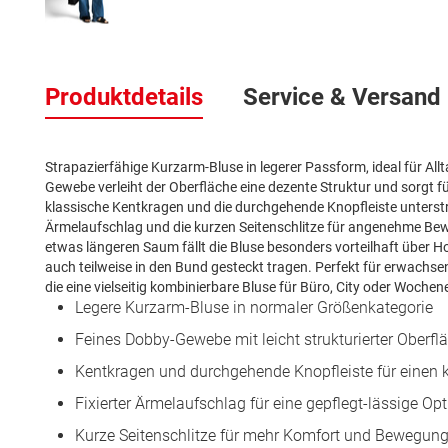
Zum
Anfang
Produktdetails
Service & Versand
der
Bildergalerie
springen
Strapazierfähige Kurzarm-Bluse in legerer Passform, ideal für All
Gewebe verleiht der Oberfläche eine dezente Struktur und sorgt fü
klassische Kentkragen und die durchgehende Knopfleiste unterstre
Ärmelaufschlag und die kurzen Seitenschlitze für angenehme Bewe
etwas längeren Saum fällt die Bluse besonders vorteilhaft über Ho
auch teilweise in den Bund gesteckt tragen. Perfekt für erwachse
die eine vielseitig kombinierbare Bluse für Büro, City oder Woche
Legere Kurzarm-Bluse in normaler Größenkategorie
Feines Dobby-Gewebe mit leicht strukturierter Oberfl
Kentkragen und durchgehende Knopfleiste für einen 
Fixierter Ärmelaufschlag für eine gepflegt-lässige Opt
Kurze Seitenschlitze für mehr Komfort und Bewegungs