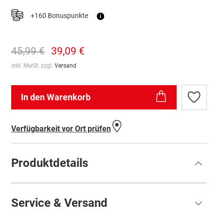
+160 Bonuspunkte
i
45,99 €
39,09 €
inkl. MwSt. zzgl.
Versand
In den Warenkorb
Zur
Wunschl
hinzufü
Verfügbarkeit vor Ort prüfen
Produktdetails
Service & Versand