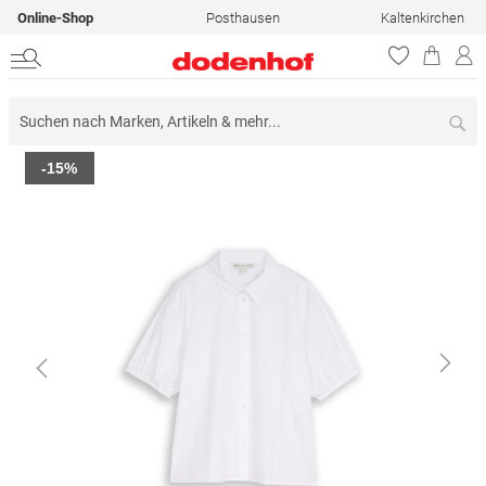
Online-Shop
Posthausen
Kaltenkirchen
Su
Zum
-15%
Ende
der
Bildergalerie
springen