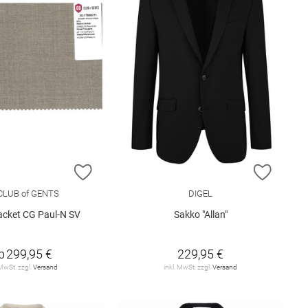
E HINZUFÜGEN
ZUR WUNSCHLISTE HINZUFÜGEN
ZUR W
CLUB of GENTS
DIGEL
cket CG Paul-N SV
Sakko "Allan"
b
299,95 €
229,95 €
 MwSt. zzgl.
Versand
inkl. MwSt. zzgl.
Versand