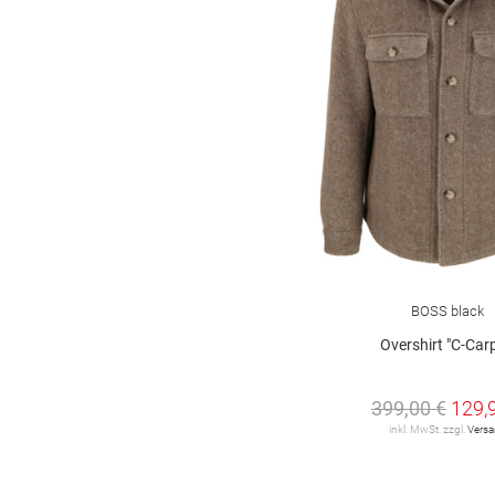
BOSS black
Overshirt "C-Car
399,00 €
129,
inkl. MwSt. zzgl.
Vers