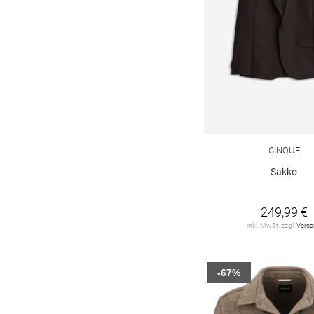
CINQUE
Sakko
249,99 €
inkl. MwSt. zzgl.
Vers
-67%