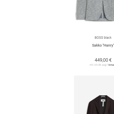
BOSS black
Sakko "Hanry
449,00 €
inkl. MwSt. zzgl.
Vers