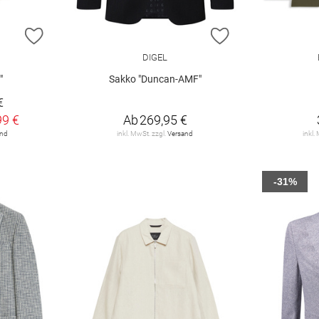
ZUR WUNSCHLISTE HINZUFÜGEN
ZUR WUNSCHLIST
DIGEL
"
Sakko "Duncan-AMF"
€
99 €
Ab
269,95 €
and
inkl. MwSt. zzgl.
Versand
inkl.
-31%