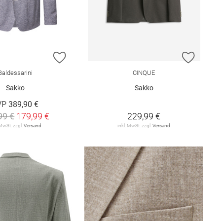
E HINZUFÜGEN
ZUR WUNSCHLISTE HINZUFÜGEN
ZUR W
Baldessarini
CINQUE
Sakko
Sakko
VP
389,90 €
99 €
179,99 €
229,99 €
 MwSt. zzgl.
Versand
inkl. MwSt. zzgl.
Versand