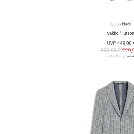
BOSS black
Sakko "Hutson
UVP
449,00 
399,99 €
229,
inkl. MwSt. zzgl.
Vers