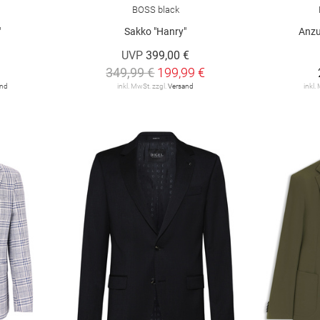
BOSS black
"
Sakko "Hanry"
Anzu
UVP
399,00 €
349,99 €
199,99 €
and
inkl. MwSt. zzgl.
Versand
inkl.