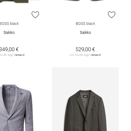
E HINZUFÜGEN
ZUR WUNSCHLISTE HINZUFÜGEN
ZUR W
BOSS black
BOSS black
Sakko
Sakko
349,00 €
529,00 €
 MwSt. zzgl.
Versand
inkl. MwSt. zzgl.
Versand