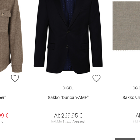
ZUR WUNSCHLISTE HINZUFÜGEN
ZUR WUNSCHLIST
DIGEL
CG 
per"
Sakko "Duncan-AMF"
Sakko/Ja
99 €
Ab
269,95 €
A
and
inkl. MwSt. zzgl.
Versand
inkl.