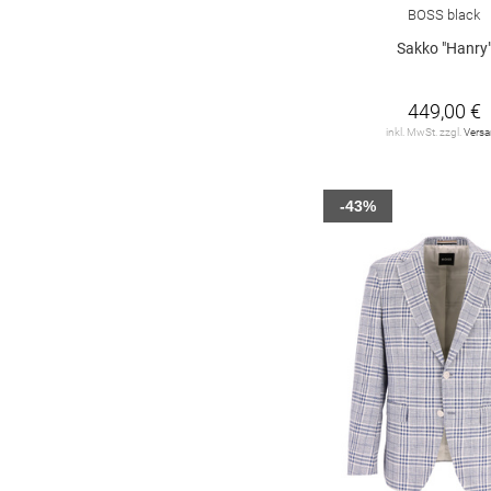
BOSS black
Sakko "Hanry
449,00 €
inkl. MwSt. zzgl.
Vers
-43%