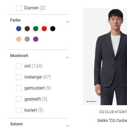
Damen
2
Farbe
Musterart
uni
124
melange
67
gemustert
9
gestreift
5
kariert
5
CG CLUB of GEN
Sakko "CG Caster
Hahnentritt
3
Saison