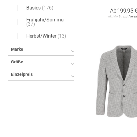
Logoprint
3
Basics
176
Ab
199,95 
inkl. MwSt. zzgl.
Vers
Tartan
3
Frühjahr/Sommer
37
gepunktet
3
Herbst/Winter
13
Fischgrätmuster
2
Marke
Größe
Einzelpreis