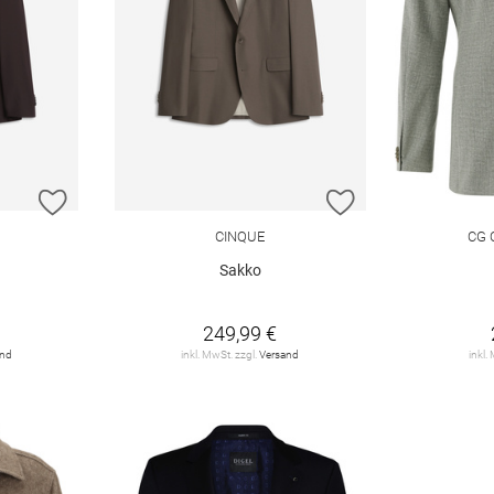
ZUR WUNSCHLISTE HINZUFÜGEN
ZUR WUNSCHLIST
CINQUE
CG 
Sakko
249,99 €
and
inkl. MwSt. zzgl.
Versand
inkl.