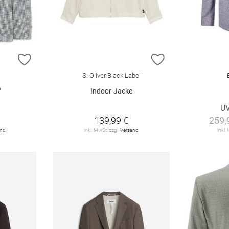
ZUR WUNSCHLISTE HINZUFÜGEN
ZUR WUNSCHLIST
S. Oliver Black Label
"
Indoor-Jacke
U
139,99 €
259,
and
inkl. MwSt. zzgl.
Versand
inkl.