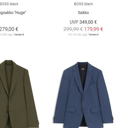
BOSS black
BOSS black
gsakko "Huge"
Sakko
UVP
349,00 €
279,00 €
299,99 €
179,99 €
 MwSt. zzgl.
Versand
inkl. MwSt. zzgl.
Versand