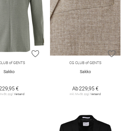
E HINZUFÜGEN
ZUR WUNSCHLISTE HINZUFÜGEN
ZUR W
CLUB of GENTS
CG CLUB of GENTS
Sakko
Sakko
229,95 €
Ab
229,95 €
 MwSt. zzgl.
Versand
inkl. MwSt. zzgl.
Versand