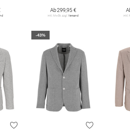
€
Ab
299,95 €
A
and
inkl. MwSt. zzgl.
Versand
inkl.
-43%
ZUR WUNSCHLISTE HINZUFÜGEN
ZUR WUNSCHLIST