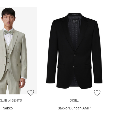
E HINZUFÜGEN
ZUR WUNSCHLISTE HINZUFÜGEN
ZUR W
CLUB of GENTS
DIGEL
Sakko
Sakko "Duncan-AMF"