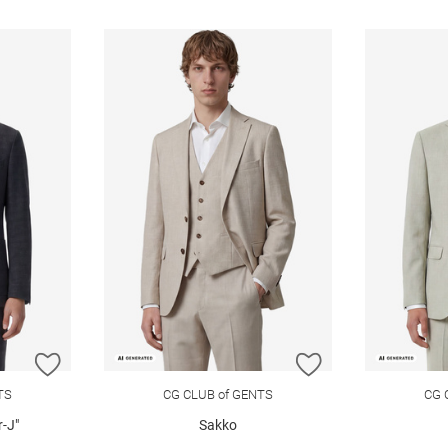
ZUR WUNSCHLISTE HINZUFÜGEN
ZUR WUNSCHLIST
TS
CG CLUB of GENTS
CG 
-J"
Sakko