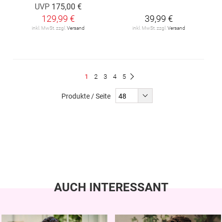
UVP
175,00 €
129,99 €
39,99 €
inkl. MwSt. zzgl.
Versand
inkl. MwSt. zzgl.
Versand
Seite
Du
Seite
Seite
Seite
Seite
1
2
3
4
5
Seite
Weiter
liest
Produkte / Seite
gerade
Seite
AUCH INTERESSANT