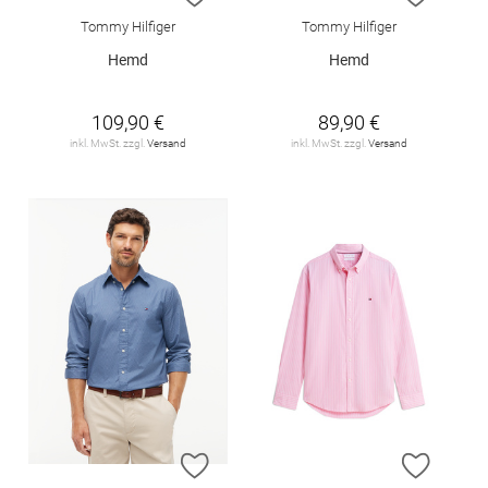
Tommy Hilfiger
Tommy Hilfiger
Hemd
Hemd
109,90 €
89,90 €
inkl. MwSt. zzgl.
Versand
inkl. MwSt. zzgl.
Versand
ZUR WUNSCHLISTE HINZUFÜGEN
ZUR W