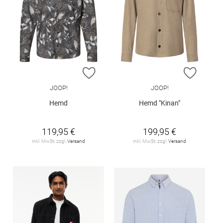
ZUR WUNSCHLISTE HINZUFÜGEN
ZUR W
JOOP!
JOOP!
Hemd
Hemd "Kinan"
119,95 €
199,95 €
inkl. MwSt. zzgl.
Versand
inkl. MwSt. zzgl.
Versand