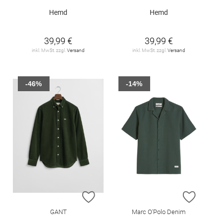
Hemd
Hemd
39,99 €
39,99 €
inkl. MwSt. zzgl.
Versand
inkl. MwSt. zzgl.
Versand
-46%
-14%
ZUR WUNSCHLISTE HINZUFÜGEN
ZUR W
GANT
Marc O'Polo Denim