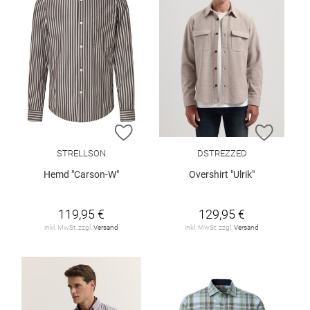
ZUR WUNSCHLISTE HINZUFÜGEN
ZUR W
STRELLSON
DSTREZZED
Hemd "Carson-W"
Overshirt "Ulrik"
119,95 €
129,95 €
inkl. MwSt. zzgl.
Versand
inkl. MwSt. zzgl.
Versand