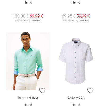
Hemd
Hemd
130,00 €
69,99 €
69,95 €
59,99 €
inkl. MwSt. zzgl.
Versand
inkl. MwSt. zzgl.
Versand
ZUR WUNSCHLISTE HINZUFÜGEN
ZUR W
Tommy Hilfiger
CASA MODA
Hemd
Hemd