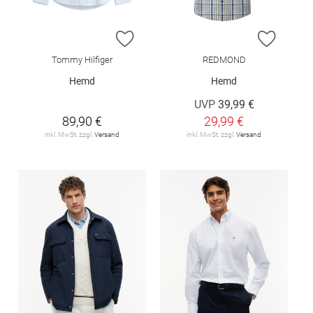
ZUR WUNSCHLISTE HINZUFÜGEN
ZUR W
Tommy Hilfiger
REDMOND
Hemd
Hemd
UVP
39,99 €
89,90 €
29,99 €
inkl. MwSt. zzgl.
Versand
inkl. MwSt. zzgl.
Versand