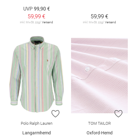
UVP
99,90 €
59,99 €
59,99 €
inkl. MwSt. zzgl.
Versand
inkl. MwSt. zzgl.
Versand
ZUR WUNSCHLISTE HINZUFÜGEN
ZUR W
Polo Ralph Lauren
TOM TAILOR
Langarmhemd
Oxford-Hemd