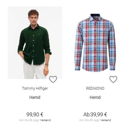
ZUR WUNSCHLISTE HINZUFÜGEN
ZUR W
Tommy Hilfiger
REDMOND
Hemd
Hemd
99,90 €
Ab
39,99 €
inkl. MwSt. zzgl.
Versand
inkl. MwSt. zzgl.
Versand