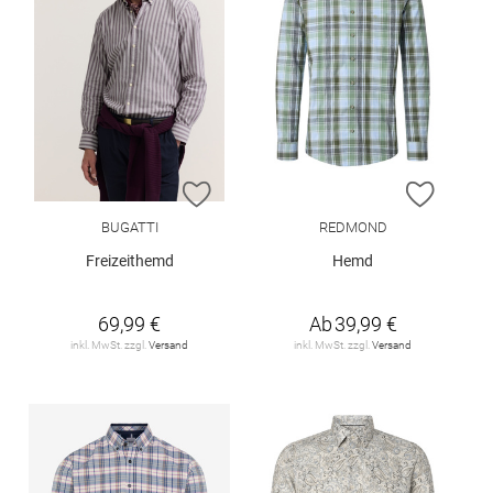
ZUR WUNSCHLISTE HINZUFÜGEN
ZUR W
BUGATTI
REDMOND
Freizeithemd
Hemd
69,99 €
Ab
39,99 €
inkl. MwSt. zzgl.
Versand
inkl. MwSt. zzgl.
Versand