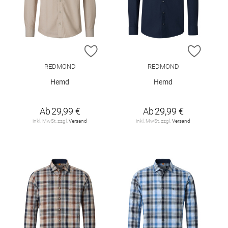
ZUR WUNSCHLISTE HINZUFÜGEN
ZUR W
REDMOND
REDMOND
Hemd
Hemd
Ab
29,99 €
Ab
29,99 €
inkl. MwSt. zzgl.
Versand
inkl. MwSt. zzgl.
Versand