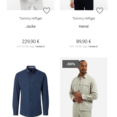
ZUR WUNSCHLISTE HINZUFÜGEN
ZUR W
Tommy Hilfiger
Tommy Hilfiger
Jacke
Hemd
229,90 €
89,90 €
inkl. MwSt. zzgl.
Versand
inkl. MwSt. zzgl.
Versand
-50%