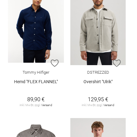
ZUR WUNSCHLISTE HINZUFÜGEN
ZUR W
Tommy Hilfiger
DSTREZZED
Hemd "FLEX FLANNEL"
Overshirt "Ulrik"
89,90 €
129,95 €
inkl. MwSt. zzgl.
Versand
inkl. MwSt. zzgl.
Versand