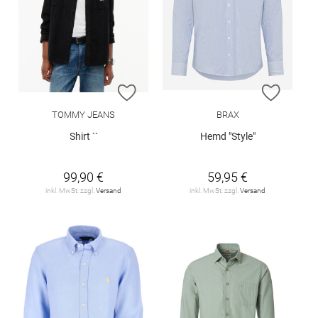
ZUR WUNSCHLISTE HINZUFÜGEN
ZUR W
TOMMY JEANS
BRAX
Shirt ``
Hemd "Style"
99,90 €
59,95 €
inkl. MwSt. zzgl.
Versand
inkl. MwSt. zzgl.
Versand