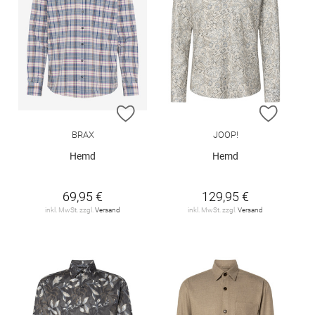
ZUR WUNSCHLISTE HINZUFÜGEN
ZUR W
BRAX
JOOP!
Hemd
Hemd
69,95 €
129,95 €
inkl. MwSt. zzgl.
Versand
inkl. MwSt. zzgl.
Versand