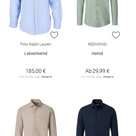
ZUR WUNSCHLISTE HINZUFÜGEN
ZUR W
Polo Ralph Lauren
REDMOND
Leinenhemd
Hemd
185,00 €
Ab
29,99 €
inkl. MwSt. zzgl.
Versand
inkl. MwSt. zzgl.
Versand