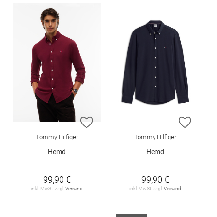
ZUR WUNSCHLISTE HINZUFÜGEN
ZUR W
Tommy Hilfiger
Tommy Hilfiger
Hemd
Hemd
99,90 €
99,90 €
inkl. MwSt. zzgl.
Versand
inkl. MwSt. zzgl.
Versand