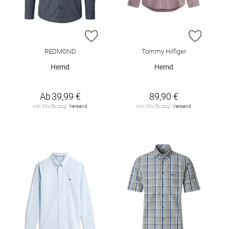
ZUR WUNSCHLISTE HINZUFÜGEN
ZUR W
REDMOND
Tommy Hilfiger
Hemd
Hemd
Ab
39,99 €
89,90 €
inkl. MwSt. zzgl.
Versand
inkl. MwSt. zzgl.
Versand