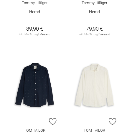
Tommy Hilfiger
Tommy Hilfiger
Hemd
Hemd
89,90 €
79,90 €
inkl. MwSt. zzgl.
Versand
inkl. MwSt. zzgl.
Versand
ZUR WUNSCHLISTE HINZUFÜGEN
ZUR W
TOM TAILOR
TOM TAILOR