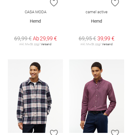
ZUR WUNSCHLISTE HINZUFÜGEN
ZUR W
CASA MODA
camel active
Hemd
Hemd
69,99 €
Ab
29,99 €
69,95 €
39,99 €
inkl. MwSt. zzgl.
Versand
inkl. MwSt. zzgl.
Versand
ZUR WUNSCHLISTE HINZUFÜGEN
ZUR W