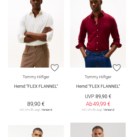
ZUR WUNSCHLISTE HINZUFÜGEN
ZUR W
Tommy Hilfiger
Tommy Hilfiger
Hemd "FLEX FLANNEL"
Hemd "FLEX FLANNEL"
UVP
89,90 €
89,90 €
Ab
49,99 €
inkl. MwSt. zzgl.
Versand
inkl. MwSt. zzgl.
Versand